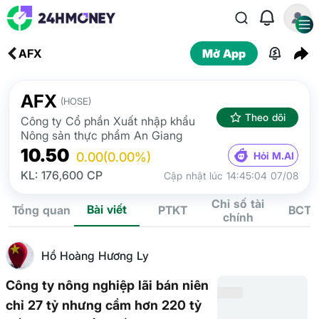
AFX
Mở App
AFX
(HOSE)
Theo dõi
Công ty Cổ phần Xuất nhập khẩu
Nông sản thực phẩm An Giang
10.50
Hỏi M.AI
0.00
(0.00%)
KL: 176,600 CP
Cập nhật lúc 14:45:04 07/08
Chỉ số tài
Bài viết
Tổng quan
PTKT
BCTC
chính
Hồ Hoàng Hương Ly
Công ty nông nghiệp lãi bán niên
chỉ 27 tỷ nhưng cầm hơn 220 tỷ