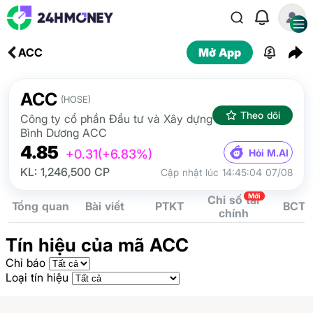
ACC
Mở App
ACC
(HOSE)
Theo dõi
Công ty cổ phần Đầu tư và Xây dựng
Bình Dương ACC
4.85
Hỏi M.AI
+0.31
(+6.83%)
KL: 1,246,500 CP
Cập nhật lúc 14:45:04 07/08
Mới
Chỉ số tài
Tổng quan
Bài viết
PTKT
BCTC
chính
Tín hiệu của mã ACC
Chỉ báo
Loại tín hiệu