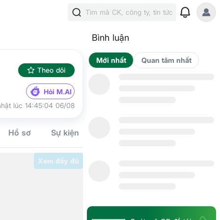
Tìm mã CK, công ty, tin tức
Bình luận
Mới nhất
Qua
Theo dõi
Hỏi M.AI
hật lúc 14:45:04 06/08
Hồ sơ
Sự kiện
Tín hiệu
Kế hoạch
Cộng đồn
Xem đầy đủ