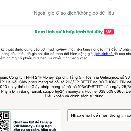
Ngoài giờ Giao dịch/Không có dữ liệu
Xem lịch sử khớp lệnh tại đây
Mới
 kỹ thuật được cung cấp bởi TradingView, một nền tảng nơi các nhà đầu tư phân 
hàng đầu: biểu đồ giá chi tiết để theo dõi biến động giá,
lịch kinh tế
để cập nhậ
iếm những cổ phiếu hứa hẹn, và nhiều tính năng khác.
quản: Công ty TNHH 24HMoney. Địa chỉ: Tầng 5 - Tòa nhà Geleximco, số 3
 TP. Hà Nội. Giấy phép mạng xã hội số 203/GP-BTTTT do BỘ THÔNG TIN
023 (thay thế cho Giấy phép mạng xã hội số 103/GP-BTTTT cấp ngày 25/3/2
: Phạm Đình Bằng. Email: support@24hmoney.vn. Hotline: 038.509.6665. Liê
Điều khoản và chính sách sử dụng
Quét mã QR để tải app
24HMoney - Giúp bạn
đầu tư an toàn, hiệu quả