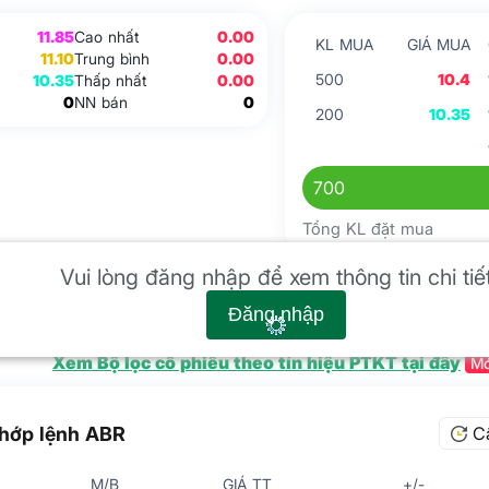
11.85
Cao nhất
0.00
KL MUA
GIÁ MUA
11.10
Trung bình
0.00
500
10.4
10.35
Thấp nhất
0.00
0
NN bán
0
200
10.35
700
Tổng KL đặt mua
 kỹ thuật
Vui lòng đăng nhập để xem thông tin chi tiế
Đăng nhập
Xem Bộ lọc cổ phiếu theo tín hiệu PTKT tại đây
Mớ
hớp lệnh ABR
C
M/B
GIÁ TT
+/-