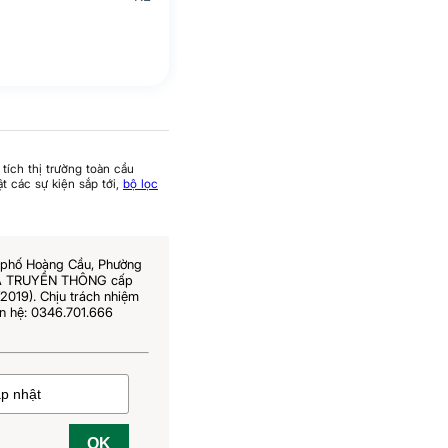
tích thị trường toàn cầu
t các sự kiện sắp tới,
bộ lọc
6 phố Hoàng Cầu, Phường
 VÀ TRUYỀN THÔNG cấp
019). Chịu trách nhiệm
n hệ: 0346.701.666
OK