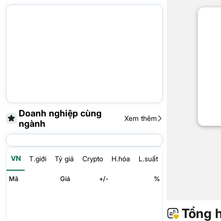
Doanh nghiệp cùng
Xem thêm
ngành
VN
T.giới
Tỷ giá
Crypto
H.hóa
L.suất
Mã
Giá
+/-
%
Tổng 