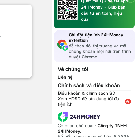
Quét mã QR để tải app
24HMoney - Giúp bạn
đầu tư an toàn, hiệu
quả
t
Cài đặt tiện ích 24HMoney
extention
để theo dõi thị trường và mã
chứng khoán mọi nơi trên trình
duyệt Chrome
Về chúng tôi
Liên hệ
Chính sách và điều khoản
Điều khoản & chính sách SD
Xem HDSD để tận dụng tối đa
tiện ích
Cơ quan chủ quản:
Công ty TNHH
24HMoney.
Số giấy phép mạng xã hội: 203/GP-