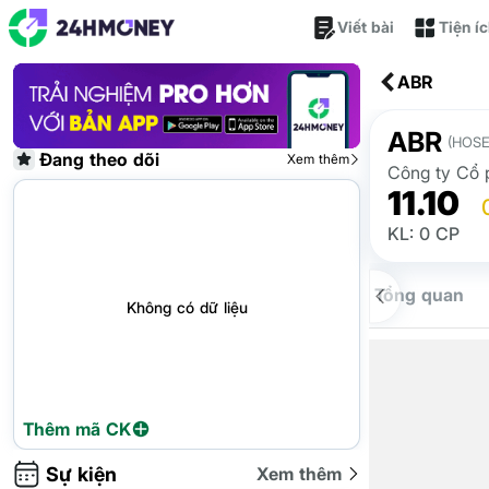
Viết bài
Tiện í
ABR
ABR
(HOSE
Đang theo dõi
Xem thêm
Công ty Cổ 
11.10
KL: 0 CP
Tổng quan
Không có dữ liệu
Thêm mã CK
Sự kiện
Xem thêm