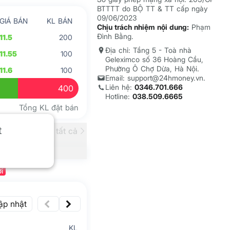
BTTTT do BỘ TT & TT cấp ngày
09/06/2023
GIÁ BÁN
KL BÁN
Chịu trách nhiệm nội dung:
Phạm
Đình Bằng.
11.5
200
Địa chỉ: Tầng 5 - Toà nhà
11.55
100
Geleximco số 36 Hoàng Cầu,
Phường Ô Chợ Dừa, Hà Nội.
11.6
100
Email: support@24hmoney.vn.
Liên hệ:
0346.701.666
400
Hotline:
038.509.6665
Tổng KL đặt bán
t
Xem tất cả
i
ập nhật
KL