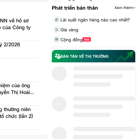
Phát triển bản thân
Xem thêm
Lãi suất ngân hàng nào cao nhất?
NN về hồ sơ
ẻ của Công ty
Giá vàng
Cộng đồng
Mới
uý 2/2026
BÀN TÁN VỀ THỊ TRƯỜNG
hiệm của ông
yễn Thị Hoài
g thường niên
ổ chức (lần 2)