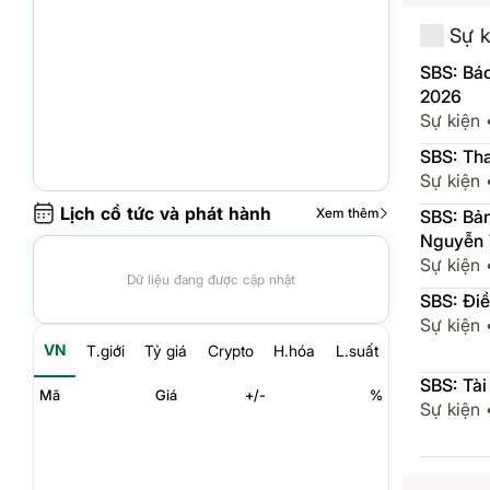
Sự k
SBS: Báo
2026
Sự kiện
SBS: Tha
Sự kiện
Lịch cổ tức và phát hành
Xem thêm
SBS: Bản
Nguyễn T
Sự kiện
Dữ liệu đang được cập nhật
SBS: Điề
Sự kiện
VN
T.giới
Tỷ giá
Crypto
H.hóa
L.suất
SBS: Tài
Mã
Giá
+/-
%
Sự kiện