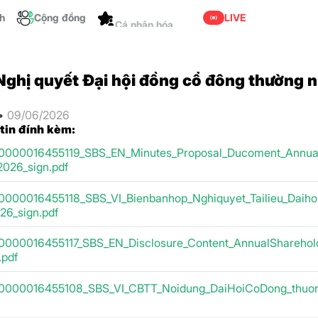
ch
Cộng đồng
LIVE
Cá nhân hóa
Nghị quyết Đại hội đồng cổ đông thường 
 •
09/06/2026
 tin đính kèm:
0000016455119_SBS_EN_Minutes_Proposal_Ducoment_Annua
2026_sign.pdf
0000016455118_SBS_VI_Bienbanhop_Nghiquyet_Tailieu_Daiho
26_sign.pdf
0000016455117_SBS_EN_Disclosure_Content_AnnualSharehol
.pdf
0000016455108_SBS_VI_CBTT_Noidung_DaiHoiCoDong_thuon