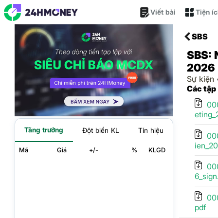
Viết bài
Tiện í
SBS
SBS: 
2026
Sự kiện
Các tập
00
eting_
Tăng trưởng
Đột biến KL
Tín hiệu
00
ien_20
Mã
Giá
+/-
%
KLGD
00
6_sign
00
pdf