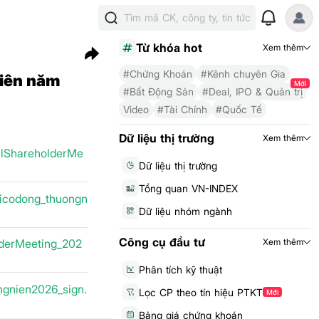
Tìm mã CK, công ty, tin tức
Từ khóa hot
Xem thêm
#Chứng Khoán
#Kênh chuyên Gia
niên năm
Mới
#Bất Động Sản
#Deal, IPO & Quản trị
Video
#Tài Chính
#Quốc Tế
Dữ liệu thị trường
Xem thêm
lShareholderMe
Dữ liệu thị trường
Tổng quan VN-INDEX
icodong_thuongn
Dữ liệu nhóm ngành
Công cụ đầu tư
Xem thêm
derMeeting_202
Phân tích kỹ thuật
gnien2026_sign.
Lọc CP theo tín hiệu PTKT
Mới
Bảng giá chứng khoán