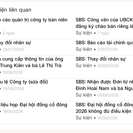
iện liên quan
 cáo quản trị công ty bán niên
SBS: Công văn của UBCK
đăng ký chào bán riêng l
 •
Sự kiện •
2 ngày
7 ngày
y đổi nhân sự
SBS: Báo cáo tài chính q
 •
Sự kiện •
28/07/2026
21/07/2026
 cung cấp thông tin của ông
SBS: Thay đổi nhân sự
rung Kiên và bà Lê Thị Trà
Sự kiện •
09/06/2026
 •
15/06/2026
u lệ Công ty (sửa đổi)
SBS: Nhận được Đơn từ n
 •
Đinh Hoài Nam và bà Ngu
09/06/2026
Thương
Sự kiện •
09/06/2026
 liệu họp Đại hội đồng cổ đông
SBS: Đại hội đồng cổ đôn
 •
2026 không đủ điều kiện t
19/05/2026
Sự kiện •
19/05/2026