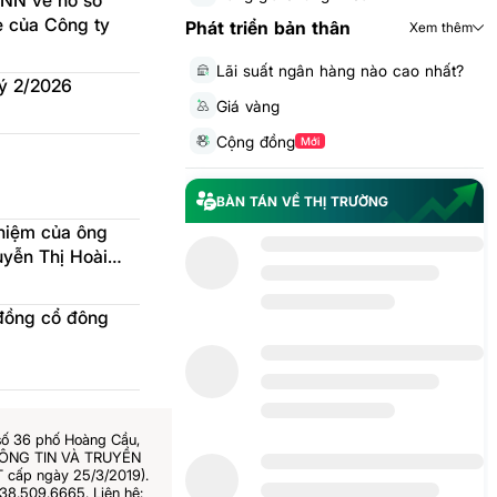
NN về hồ sơ
ẻ của Công ty
Phát triển bản thân
Xem thêm
Lãi suất ngân hàng nào cao nhất?
uý 2/2026
Giá vàng
Cộng đồng
Mới
BÀN TÁN VỀ THỊ TRƯỜNG
hiệm của ông
yễn Thị Hoài
 đồng cổ đông
số 36 phố Hoàng Cầu,
THÔNG TIN VÀ TRUYỀN
 cấp ngày 25/3/2019).
38.509.6665. Liên hệ: