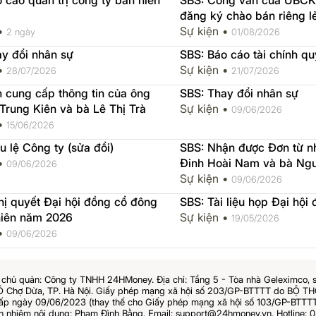
 cáo quản trị công ty bán niên
SBS: Công văn của UBCK
đăng ký chào bán riêng l
 •
Sự kiện •
2 ngày
01/08/2026
y đổi nhân sự
SBS: Báo cáo tài chính q
 •
Sự kiện •
28/07/2026
21/07/2026
 cung cấp thông tin của ông
SBS: Thay đổi nhân sự
rung Kiên và bà Lê Thị Trà
Sự kiện •
09/06/2026
 •
15/06/2026
u lệ Công ty (sửa đổi)
SBS: Nhận được Đơn từ n
 •
Đinh Hoài Nam và bà Ngu
09/06/2026
Thương
Sự kiện •
09/06/2026
ị quyết Đại hội đồng cổ đông
SBS: Tài liệu họp Đại hội
niên năm 2026
Sự kiện •
19/05/2026
 •
09/06/2026
chủ quản: Công ty TNHH 24HMoney. Địa chỉ: Tầng 5 - Tòa nhà Geleximco, 
Ô Chợ Dừa, TP. Hà Nội. Giấy phép mạng xã hội số 203/GP-BTTTT do BỘ 
 ngày 09/06/2023 (thay thế cho Giấy phép mạng xã hội số 103/GP-BTTTT
ch nhiệm nội dung: Phạm Đình Bằng. Email: support@24hmoney.vn. Hotline: 0