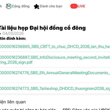
ch
Cộng đồng
Dành cho bạn
LIVE
Tài liệu họp Đại hội đồng cổ đông
 •
04/05/2026
 tin đính kèm:
0000016236865_SBS_CBTT_to_chuc_DHCD_2026_lan_thu_hai_
0000016236887_SBS_InfoDisclosure_meeting_second_invitat
ing_2026_sign.pdf
0000016274776_SBS_EN_AnnualGeneralMeetingDocuments_dr
0000016274773_SBS_Tailieuhop_DHDCD_thuongnien2026_sig
iện liên quan