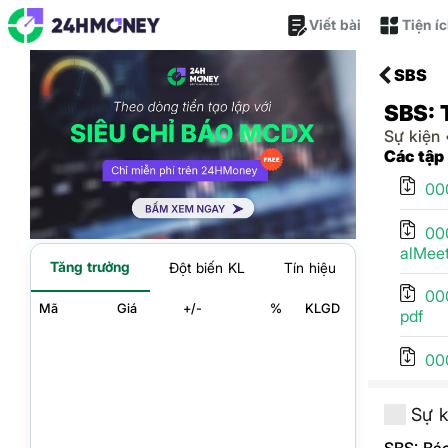
Viết bài
Tiện í
SBS
SBS: 
Sự kiện
Các tập
00
00
alMeet
Tăng trưởng
Đột biến KL
Tín hiệu
00
Mã
Giá
+/-
%
KLGD
pdf
00
Sự k