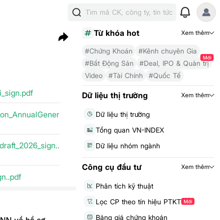
Tìm mã CK, công ty, tin tức
Từ khóa hot
Xem thêm
#Chứng Khoán
#Kênh chuyên Gia
Mới
#Bất Động Sản
#Deal, IPO & Quản trị
Video
#Tài Chính
#Quốc Tế
sign.pdf
Dữ liệu thị trường
Xem thêm
ion_AnnualGener
Dữ liệu thị trường
Tổng quan VN-INDEX
aft_2026_sign..
Dữ liệu nhóm ngành
Công cụ đầu tư
Xem thêm
n..pdf
Phân tích kỹ thuật
Lọc CP theo tín hiệu PTKT
Mới
Bảng giá chứng khoán