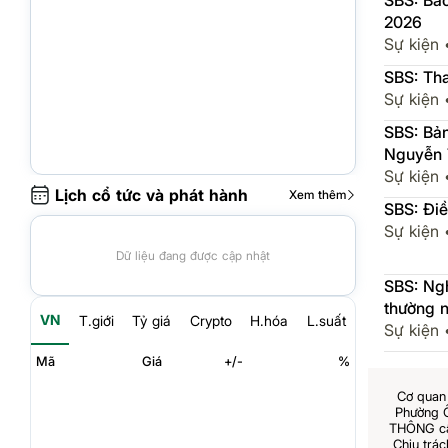
SBS: Báo
2026
Sự kiện
SBS: Tha
Sự kiện
SBS: Bản
Nguyễn T
Sự kiện
Lịch cổ tức và phát hành
Xem thêm
SBS: Điề
Sự kiện
Dữ liệu đang được cập nhật
SBS: Ngh
thường 
VN
T.giới
Tỷ giá
Crypto
H.hóa
L.suất
Sự kiện
Mã
Giá
+/-
%
Cơ quan 
Phường 
THÔNG cấp
Chịu trá