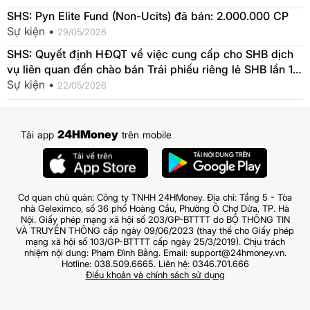
SHS: Pyn Elite Fund (Non-Ucits) đã bán: 2.000.000 CP
Sự kiện •
29/05/2026
SHS: Quyết định HĐQT về việc cung cấp cho SHB dịch
vụ liên quan đến chào bán Trái phiếu riêng lẻ SHB lần 1
năm 2026
Sự kiện •
22/05/2026
24HMoney
Tải app
trên mobile
Cơ quan chủ quản: Công ty TNHH 24HMoney. Địa chỉ: Tầng 5 - Tòa
nhà Geleximco, số 36 phố Hoàng Cầu, Phường Ô Chợ Dừa, TP. Hà
Nội. Giấy phép mạng xã hội số 203/GP-BTTTT do BỘ THÔNG TIN
VÀ TRUYỀN THÔNG cấp ngày 09/06/2023 (thay thế cho Giấy phép
mạng xã hội số 103/GP-BTTTT cấp ngày 25/3/2019). Chịu trách
nhiệm nội dung: Phạm Đình Bằng. Email: support@24hmoney.vn.
Hotline: 038.509.6665. Liên hệ: 0346.701.666
Điều khoản và chính sách sử dụng