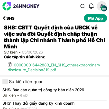
SHS
Mở App
SHS: CBTT Quyết định của UBCK về
việc sửa đổi Quyết định chấp thuận
thành lập Chi nhánh Thành phố Hồ Chí
Minh
Sự kiện •
05/06/2026
Các tập tin đính kèm:
000000016442883_EN_SHS_otherextraordinary
disclosure_Decision319.pdf
Sự kiện liên quan
SHS: Báo cáo quản trị công ty bán niên 2026
Sự kiện •
6 giờ
SHS: Thay đổi giấy đăng ký kinh doanh
Sự kiện •
28/07/2026