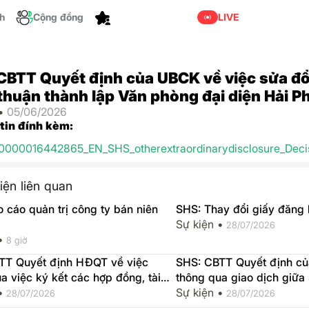
Cá nhân hóa
ch
Cộng đồng
LIVE
CBTT Quyết định của UBCK về việc sửa đổ
thuận thành lập Văn phòng đại diện Hải P
 •
05/06/2026
 tin đính kèm:
0000016442865_EN_SHS_otherextraordinarydisclosure_Decis
iện liên quan
 cáo quản trị công ty bán niên
SHS: Thay đổi giấy đăng 
Sự kiện •
28/07/2026
 •
8 giờ
TT Quyết định HĐQT về việc
SHS: CBTT Quyết định c
a việc ký kết các hợp đồng, tài
thông qua giao dịch giữ
o dịch giữa SHS và SHB
 •
Sự kiện •
28/07/2026
28/07/2026