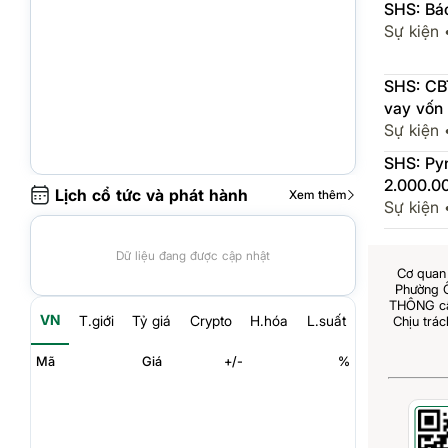
SHS: Báo
Sự kiện
SHS: CB
vay vốn
Sự kiện
SHS: Pyn Elite Fund (Non-Ucits) đã bán:
2.000.0
Lịch cổ tức và phát hành
Xem thêm
Sự kiện
Dữ liệu đang được cập nhật
Cơ quan 
Phường 
THÔNG cấp
VN
T.giới
Tỷ giá
Crypto
H.hóa
L.suất
Chịu trá
Mã
Giá
+/-
%