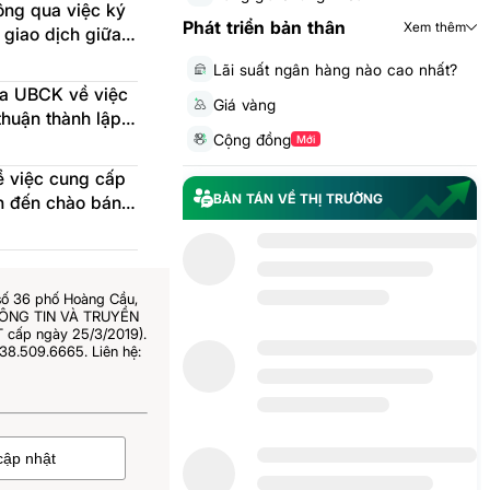
ông qua việc ký
Phát triển bản thân
Xem thêm
 giao dịch giữa
Lãi suất ngân hàng nào cao nhất?
a UBCK về việc
Giá vàng
thuận thành lập
Cộng đồng
Chí Minh
Mới
 việc cung cấp
BÀN TÁN VỀ THỊ TRƯỜNG
n đến chào bán
ần 1 năm 2026
số 36 phố Hoàng Cầu,
THÔNG TIN VÀ TRUYỀN
 cấp ngày 25/3/2019).
38.509.6665. Liên hệ: