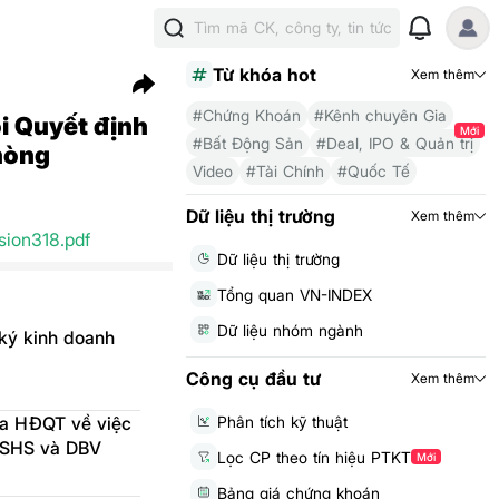
Tìm mã CK, công ty, tin tức
Từ khóa hot
Xem thêm
#Chứng Khoán
#Kênh chuyên Gia
i Quyết định
Mới
#Bất Động Sản
#Deal, IPO & Quản trị
hòng
Video
#Tài Chính
#Quốc Tế
Dữ liệu thị trường
Xem thêm
ion318.pdf
Dữ liệu thị trường
Tổng quan VN-INDEX
Dữ liệu nhóm ngành
ký kinh doanh
Công cụ đầu tư
Xem thêm
Phân tích kỹ thuật
ủa HĐQT về việc
a SHS và DBV
Lọc CP theo tín hiệu PTKT
Mới
Bảng giá chứng khoán