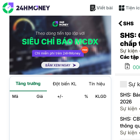
Viết bài
Tiện í
SHS
SHS: 
chấp 
Sự kiện
Các tập
00
Tăng trưởng
Sự k
Đột biến KL
Tín hiệu
SHS: Báo
Mã
Giá
+/-
%
KLGD
2026
Sự kiện
SHS: CB
thông qu
liệu gia
Sự kiện