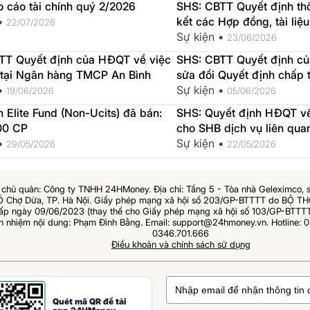
 cáo tài chính quý 2/2026
SHS: CBTT Quyết định th
 •
kết các Hợp đồng, tài liệu
22/07/2026
SHS và SHB
Sự kiện •
23/06/2026
TT Quyết định của HĐQT về việc
SHS: CBTT Quyết định củ
 tại Ngân hàng TMCP An Bình
sửa đổi Quyết định chấp 
 •
Chi nhánh Thành phố Hồ 
Sự kiện •
19/06/2026
05/06/2026
SHS: Quyết định HĐQT về
00 CP
cho SHB dịch vụ liên qua
 •
Trái phiếu riêng lẻ SHB l
Sự kiện •
29/05/2026
22/05/2026
chủ quản: Công ty TNHH 24HMoney. Địa chỉ: Tầng 5 - Tòa nhà Geleximco, 
Ô Chợ Dừa, TP. Hà Nội. Giấy phép mạng xã hội số 203/GP-BTTTT do BỘ 
 ngày 09/06/2023 (thay thế cho Giấy phép mạng xã hội số 103/GP-BTTTT
ch nhiệm nội dung: Phạm Đình Bằng. Email: support@24hmoney.vn. Hotline: 0
0346.701.666
Điều khoản và chính sách sử dụng
Quét mã QR để tải