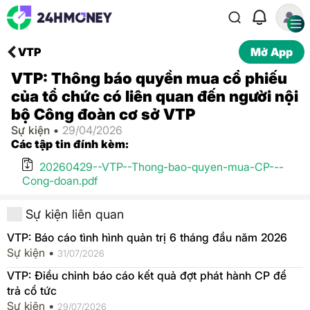
VTP
Mở App
VTP: Thông báo quyền mua cổ phiếu
của tổ chức có liên quan đến người nội
bộ Công đoàn cơ sở VTP
Sự kiện •
29/04/2026
Các tập tin đính kèm:
20260429--VTP--Thong-bao-quyen-mua-CP---
Cong-doan.pdf
Sự kiện liên quan
VTP: Báo cáo tình hình quản trị 6 tháng đầu năm 2026
Sự kiện •
31/07/2026
VTP: Điều chỉnh báo cáo kết quả đợt phát hành CP để
trả cổ tức
Sự kiện •
29/07/2026