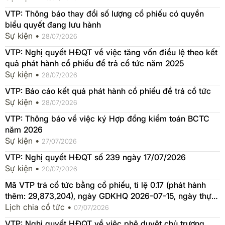
VTP: Thông báo thay đổi số lượng cổ phiếu có quyền
biểu quyết đang lưu hành
Sự kiện •
28/07/2026
VTP: Nghị quyết HĐQT về việc tăng vốn điều lệ theo kết
quả phát hành cổ phiếu để trả cổ tức năm 2025
Sự kiện •
28/07/2026
VTP: Báo cáo kết quả phát hành cổ phiếu để trả cổ tức
Sự kiện •
28/07/2026
VTP: Thông báo về việc ký Hợp đồng kiểm toán BCTC
năm 2026
Sự kiện •
27/07/2026
VTP: Nghị quyết HĐQT số 239 ngày 17/07/2026
Sự kiện •
20/07/2026
Mã VTP trả cổ tức bằng cổ phiếu, tỉ lệ 0.17 (phát hành
thêm: 29,873,204), ngày GDKHQ 2026-07-15, ngày thực
hiện 2026-07-16
Lịch chia cổ tức •
07/07/2026
VTP: Nghị quyết HĐQT về việc phê duyệt chủ trương