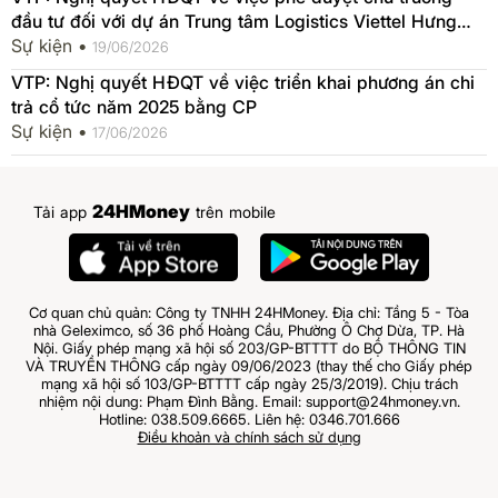
đầu tư đối với dự án Trung tâm Logistics Viettel Hưng
Yên
Sự kiện •
19/06/2026
VTP: Nghị quyết HĐQT về việc triển khai phương án chi
trả cổ tức năm 2025 bằng CP
Sự kiện •
17/06/2026
24HMoney
Tải app
trên mobile
Cơ quan chủ quản: Công ty TNHH 24HMoney. Địa chỉ: Tầng 5 - Tòa
nhà Geleximco, số 36 phố Hoàng Cầu, Phường Ô Chợ Dừa, TP. Hà
Nội. Giấy phép mạng xã hội số 203/GP-BTTTT do BỘ THÔNG TIN
VÀ TRUYỀN THÔNG cấp ngày 09/06/2023 (thay thế cho Giấy phép
mạng xã hội số 103/GP-BTTTT cấp ngày 25/3/2019). Chịu trách
nhiệm nội dung: Phạm Đình Bằng. Email: support@24hmoney.vn.
Hotline: 038.509.6665. Liên hệ: 0346.701.666
Điều khoản và chính sách sử dụng