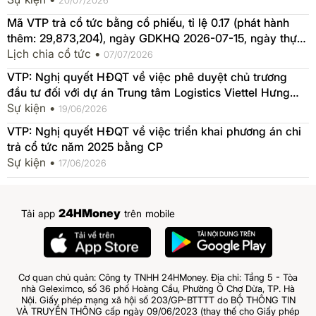
Mã VTP trả cổ tức bằng cổ phiếu, tỉ lệ 0.17 (phát hành
thêm: 29,873,204), ngày GDKHQ 2026-07-15, ngày thực
hiện 2026-07-16
Lịch chia cổ tức •
07/07/2026
VTP: Nghị quyết HĐQT về việc phê duyệt chủ trương
đầu tư đối với dự án Trung tâm Logistics Viettel Hưng
Yên
Sự kiện •
19/06/2026
VTP: Nghị quyết HĐQT về việc triển khai phương án chi
trả cổ tức năm 2025 bằng CP
Sự kiện •
17/06/2026
24HMoney
Tải app
trên mobile
Cơ quan chủ quản: Công ty TNHH 24HMoney. Địa chỉ: Tầng 5 - Tòa
nhà Geleximco, số 36 phố Hoàng Cầu, Phường Ô Chợ Dừa, TP. Hà
Nội. Giấy phép mạng xã hội số 203/GP-BTTTT do BỘ THÔNG TIN
VÀ TRUYỀN THÔNG cấp ngày 09/06/2023 (thay thế cho Giấy phép