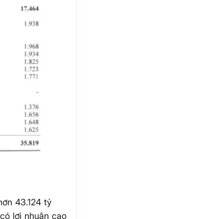
hơn 43.124 tỷ
 có lợi nhuận cao