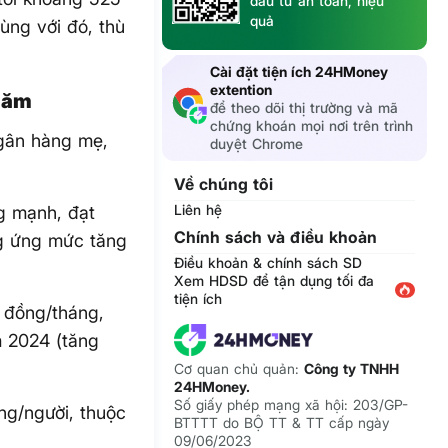
đầu tư an toàn, hiệu
quả
ùng với đó, thù
Cài đặt tiện ích 24HMoney
extention
năm
để theo dõi thị trường và mã
chứng khoán mọi nơi trên trình
ngân hàng mẹ,
duyệt Chrome
Về chúng tôi
Liên hệ
g mạnh, đạt
Chính sách và điều khoản
ng ứng mức tăng
Điều khoản & chính sách SD
Xem HDSD để tận dụng tối đa
tiện ích
 đồng/tháng,
m 2024 (tăng
Cơ quan chủ quản:
Công ty TNHH
24HMoney.
Số giấy phép mạng xã hội: 203/GP-
ng/người, thuộc
BTTTT do BỘ TT & TT cấp ngày
09/06/2023