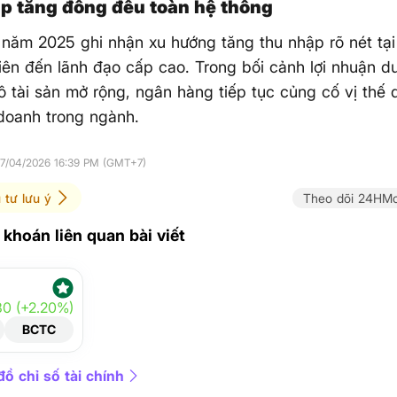
p tăng đồng đều toàn hệ thống
 năm 2025 ghi nhận xu hướng tăng thu nhập rõ nét tạ
iên đến lãnh đạo cấp cao. Trong bối cảnh lợi nhuận du
 tài sản mở rộng, ngân hàng tiếp tục củng cố vị thế 
doanh trong ngành.
17/04/2026 16:39 PM (GMT+7)
 tư lưu ý
Theo dõi 24HMo
khoán liên quan bài viết
30 (+2.20%)
BCTC
ồ chỉ số tài chính