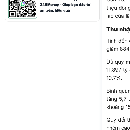
24HMoney - Giúp bạn đầu tư
triệu đồn
an toàn, hiệu quả
lao của l
Thu nhậ
Tính đến 
giảm 884
Dù quy mô
11.897 tỷ
10,7%.
Bình quân
tăng 5,7 
khoảng 1
Quy đổi t
nhóm cao