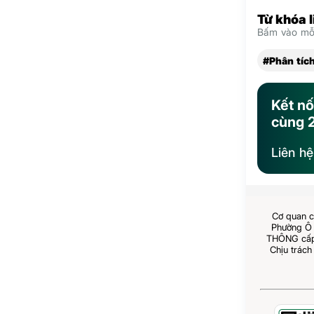
Từ khóa 
Bấm vào mỗi
#Phân tích
Kết nố
cùng 
Liên h
Cơ quan c
Phường Ô 
THÔNG cấp 
Chịu trách