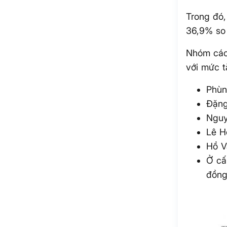
Trong đó,
36,9% so
Nhóm các
với mức 
Phùn
Đặng
Nguy
Lê H
Hồ V
Ở cấ
đồng