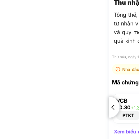
Thu nhậ
Tổng thể,
từ nhân v
và quy mô
quả kinh 
Thứ sáu, ngày 
Nhà đầu
Mã chứng 
VCB
60.30
+1.
PTKT
Xem biểu đ