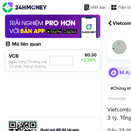
Viết bài
Tiện í
Vietcom
tỷ, Tổn
Mã liên quan
60.30
VCB
+2.20%
Ngân hàng Thương mại
Cổ phần Ngoại thương
Việt Nam
M.AI
#Chứng k
17/04/2026
Vietcomb
3 tỷ, Tổn
Quét mã QR để tải app
Gần 23.00