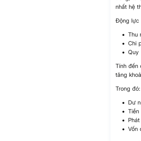
nhất hệ t
Động lực 
Thu 
Chi 
Quy
Tính đến 
tăng khoả
Trong đó:
Dư 
Tiền
Phát
Vốn 