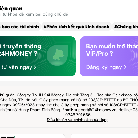
liên quan
 từ khóa để xem bài cùng chủ đề
 báo cáo tài chính
#Phân tích kết quả kinh doanh
#Chứng k
i truyền thông
Bạn muốn trở thà
24HMONEY ?
VIP/Pro ?
ệ tư vấn ngay
Đăng ký ngay
hủ quản: Công ty TNHH 24HMoney. Địa chỉ: Tầng 5 - Tòa nhà Geleximco, s
Chợ Dừa, TP. Hà Nội. Giấy phép mạng xã hội số 203/GP-BTTTT do BỘ T
ngày 09/06/2023 (thay thế cho Giấy phép mạng xã hội số 103/GP-BTTTT 
 nhiệm nội dung: Phạm Đình Bằng. Email: support@24hmoney.vn. Hotline: 03
0346.701.666
Điều khoản và chính sách sử dụng