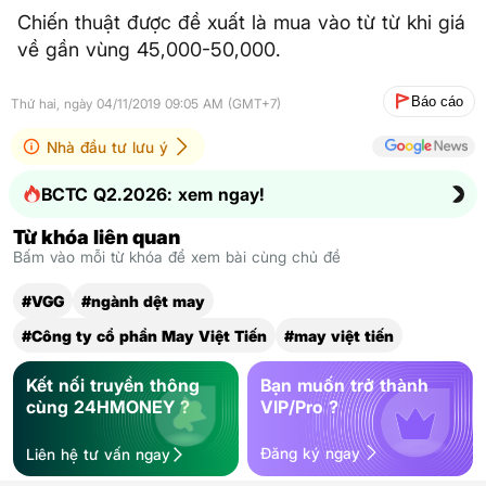
Chiến thuật được đề xuất là mua vào từ từ khi giá
về gần vùng 45,000-50,000.
Báo cáo
Thứ hai, ngày 04/11/2019 09:05 AM (GMT+7)
Nhà đầu tư lưu ý
BCTC Q2.2026: xem ngay!
Từ khóa liên quan
Bấm vào mỗi từ khóa để xem bài cùng chủ đề
#VGG
#ngành dệt may
#Công ty cổ phần May Việt Tiến
#may việt tiến
Kết nối truyền thông
Bạn muốn trở thành
cùng 24HMONEY ?
VIP/Pro ?
Đăng ký ngay
Liên hệ tư vấn ngay