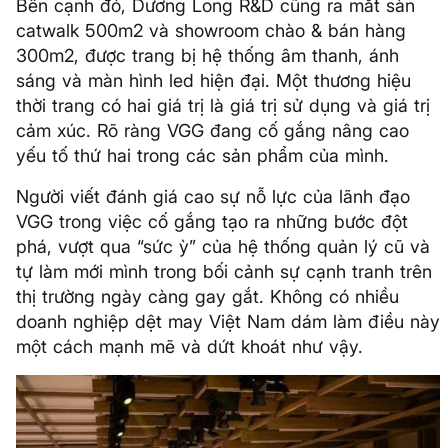
Bên cạnh đó, Dương Long R&D cũng ra mắt sàn
catwalk 500m2 và showroom chào & bán hàng
300m2, được trang bị hệ thống âm thanh, ánh
sáng và màn hình led hiện đại. Một thương hiệu
thời trang có hai giá trị là giá trị sử dụng và giá trị
cảm xúc. Rõ ràng VGG đang cố gắng nâng cao
yếu tố thứ hai trong các sản phẩm của mình.
Người viết đánh giá cao sự nỗ lực của lãnh đạo
VGG trong việc cố gắng tạo ra những bước đột
phá, vượt qua “sức ỳ” của hệ thống quản lý cũ và
tự làm mới mình trong bối cảnh sự cạnh tranh trên
thị trường ngày càng gay gắt. Không có nhiều
doanh nghiệp dệt may Việt Nam dám làm điều này
một cách mạnh mẽ và dứt khoát như vậy.