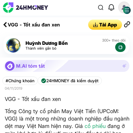
VGG - Tốt xấu đan xen
Tải App
300+ theo dõi
Huỳnh Dương Bốn
Thành viên gắn bó
M.AI tóm tắt
#Chứng khoán
24HMONEY đã kiểm duyệt
04/11/2019
VGG - Tốt xấu đan xen
Tổng Công ty cổ phần May Việt Tiến (UPCoM:
VGG) là một trong những doanh nghiệp đầu ngành
dệt may Việt Nam hiện nay. Giá
cổ phiếu
đang ở