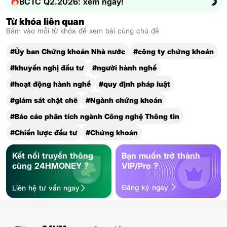
BCTC Q2.2026: xem ngay!
Từ khóa liên quan
Bấm vào mỗi từ khóa để xem bài cùng chủ đề
#Ủy ban Chứng khoán Nhà nước
#công ty chứng khoán
#khuyến nghị đầu tư
#người hành nghề
#hoạt động hành nghề
#quy định pháp luật
#giám sát chặt chẽ
#Ngành chứng khoán
#Báo cáo phân tích ngành Công nghệ Thông tin
#Chiến lược đầu tư
#Chứng khoán
Kết nối truyền thông
Bạn muốn trở thành
cùng 24HMONEY ?
VIP/Pro ?
Đăng ký ngay
Liên hệ tư vấn ngay