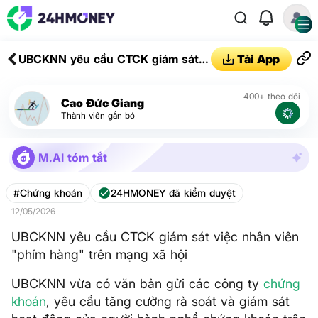
UBCKNN yêu cầu CTCK giám sát
Tải App
việc nhân viên "phím hàng" trên
mạng xã hội
400+ theo dõi
Cao Đức Giang
Thành viên gắn bó
M.AI tóm tắt
#Chứng khoán
24HMONEY đã kiểm duyệt
12/05/2026
UBCKNN yêu cầu CTCK giám sát việc nhân viên
"phím hàng" trên mạng xã hội
UBCKNN vừa có văn bản gửi các công ty
chứng
khoán
, yêu cầu tăng cường rà soát và giám sát