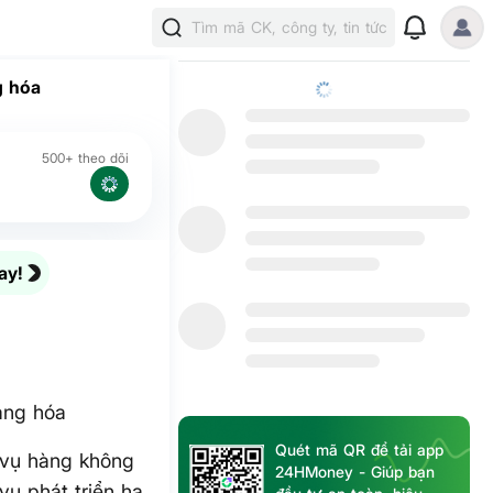
Tìm mã CK, công ty, tin tức
g hóa
500+ theo dõi
ay!
àng hóa
Quét mã QR để tải app
 vụ hàng không
24HMoney - Giúp bạn
ụ phát triển hạ