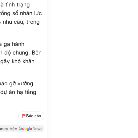
à tình trạng
tổng số nhân lực
 nhu cầu, trong
hà ga hành
ến độ chung. Bên
g gây khó khăn
tháo gỡ vướng
 dự án hạ tầng
Báo cáo
ney trên