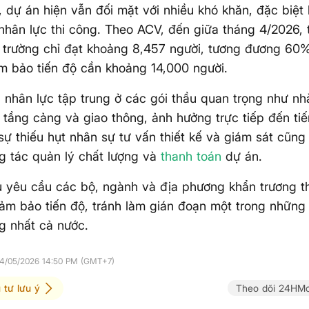
, dự án hiện vẫn đối mặt với nhiều khó khăn, đặc biệt l
 nhân lực thi công. Theo ACV, đến giữa tháng 4/2026, 
 trường chỉ đạt khoảng 8,457 người, tương đương 60%
m bảo tiến độ cần khoảng 14,000 người.
u nhân lực tập trung ở các gói thầu quan trọng như n
 tầng cảng và giao thông, ảnh hưởng trực tiếp đến ti
sự thiếu hụt nhân sự tư vấn thiết kế và giám sát cũn
g tác quản lý chất lượng và
thanh toán
dự án.
 yêu cầu các bộ, ngành và địa phương khẩn trương 
m bảo tiến độ, tránh làm gián đoạn một trong những
g nhất cả nước.
04/05/2026 14:50 PM (GMT+7)
 tư lưu ý
Theo dõi 24HMo