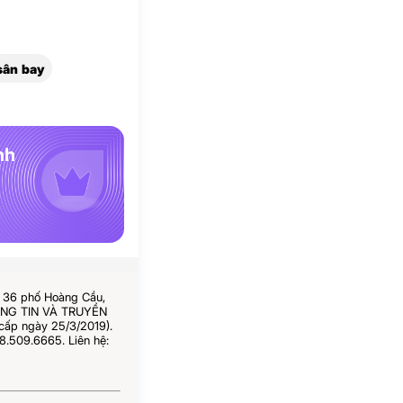
sân bay
nh
ố 36 phố Hoàng Cầu,
HÔNG TIN VÀ TRUYỀN
cấp ngày 25/3/2019).
8.509.6665. Liên hệ: