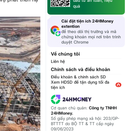
đầu tư an toàn, hiệu
quả
Cài đặt tiện ích 24HMoney
extention
để theo dõi thị trường và mã
chứng khoán mọi nơi trên trình
duyệt Chrome
Về chúng tôi
Liên hệ
Chính sách và điều khoản
Điều khoản & chính sách SD
Xem HDSD để tận dụng tối đa
tiện ích
Cơ quan chủ quản:
Công ty TNHH
24HMoney.
Số giấy phép mạng xã hội: 203/GP-
BTTTT do BỘ TT & TT cấp ngày
09/06/2023