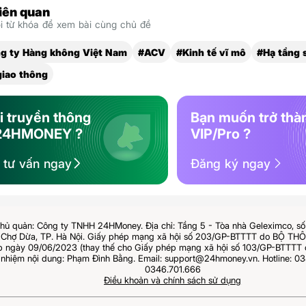
liên quan
 từ khóa để xem bài cùng chủ đề
g ty Hàng không Việt Nam
#ACV
#Kinh tế vĩ mô
#Hạ tầng 
giao thông
i truyền thông
Bạn muốn trở thà
24HMONEY ?
VIP/Pro ?
ệ tư vấn ngay
Đăng ký ngay
hủ quản: Công ty TNHH 24HMoney. Địa chỉ: Tầng 5 - Tòa nhà Geleximco, s
Chợ Dừa, TP. Hà Nội. Giấy phép mạng xã hội số 203/GP-BTTTT do BỘ T
ngày 09/06/2023 (thay thế cho Giấy phép mạng xã hội số 103/GP-BTTTT 
 nhiệm nội dung: Phạm Đình Bằng. Email: support@24hmoney.vn. Hotline: 03
0346.701.666
Điều khoản và chính sách sử dụng