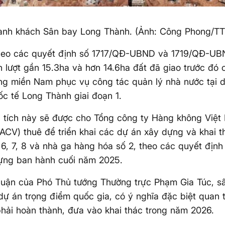
ành khách Sân bay Long Thành. (Ảnh: Công Phong/T
theo các quyết định số 1717/QĐ-UBND và 1719/QĐ-UB
ần lượt gần 15.3ha và hơn 14.6ha đất đã giao trước đó
ng miền Nam phục vụ công tác quản lý nhà nước tại 
c tế Long Thành giai đoạn 1.
n tích này sẽ được cho Tổng công ty Hàng không Việ
CV) thuê để triển khai các dự án xây dựng và khai 
 6, 7, 8 và nhà ga hàng hóa số 2, theo các quyết địn
ựng ban hành cuối năm 2025.
luận của Phó Thủ tướng Thường trực Phạm Gia Túc, s
dự án trọng điểm quốc gia, có ý nghĩa đặc biệt quan 
hải hoàn thành, đưa vào khai thác trong năm 2026.