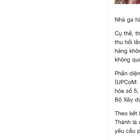
Nhà ga h
Cụ thể, 
thu hồi l
hàng khô
không quố
Phần diệ
(UPCoM: A
hóa số 5,
Bộ Xây d
Theo kết 
Thành là 
yêu cầu p