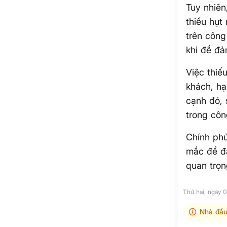
Tuy nhiên
thiếu hụt
trên công
khi để đả
Việc thiế
khách, hạ
cạnh đó, 
trong côn
Chính phủ
mắc để đả
quan trọn
Thứ hai, ngày 
Nhà đầu