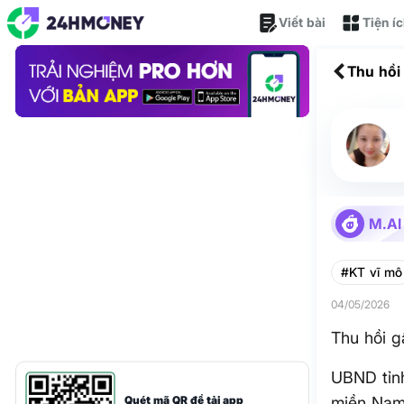
Viết bài
Tiện í
Thu hồi
M.AI
#KT vĩ mô
04/05/2026
Thu hồi g
UBND tỉn
Quét mã QR để tải app
miền Nam