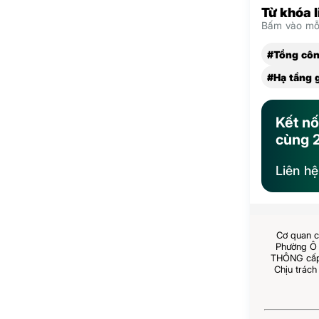
Từ khóa 
Bấm vào mỗi
#Tổng côn
#Hạ tầng 
Kết nố
cùng 
Liên h
Cơ quan c
Phường Ô 
THÔNG cấp 
Chịu trách