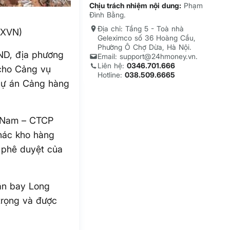
Chịu trách nhiệm nội dung:
Phạm
Đình Bằng.
Địa chỉ: Tầng 5 - Toà nhà
TXVN)
Geleximco số 36 Hoàng Cầu,
Phường Ô Chợ Dừa, Hà Nội.
ND, địa phương
Email: support@24hmoney.vn.
Liên hệ:
0346.701.666
 cho Cảng vụ
Hotline:
038.509.6665
dự án Cảng hàng
t Nam – CTCP
thác kho hàng
h phê duyệt của
ân bay Long
trọng và được