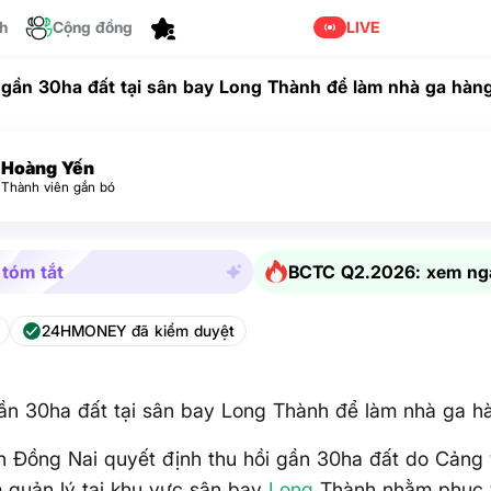
ch
Cộng đồng
Tùy chỉnh
LIVE
 gần 30ha đất tại sân bay Long Thành để làm nhà ga hàn
Hoàng Yến
Thành viên gắn bó
 tóm tắt
BCTC Q2.2026: xem ng
24HMONEY đã kiểm duyệt
ần 30ha đất tại sân bay Long Thành để làm nhà ga h
h Đồng Nai quyết định thu hồi gần 30ha đất do Cảng
 quản lý tại khu vực sân bay
Long
Thành nhằm phục v