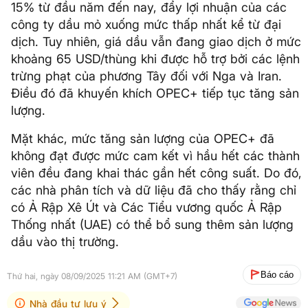
15% từ đầu năm đến nay, đẩy lợi nhuận của các
công ty dầu mỏ xuống mức thấp nhất kể từ đại
dịch. Tuy nhiên, giá dầu vẫn đang giao dịch ở mức
khoảng 65 USD/thùng khi được hỗ trợ bởi các lệnh
trừng phạt của phương Tây đối với Nga và Iran.
Điều đó đã khuyến khích OPEC+ tiếp tục tăng sản
lượng.
Mặt khác, mức tăng sản lượng của OPEC+ đã
không đạt được mức cam kết vì hầu hết các thành
viên đều đang khai thác gần hết công suất. Do đó,
các nhà phân tích và dữ liệu đã cho thấy rằng chỉ
có Ả Rập Xê Út và Các Tiểu vương quốc Ả Rập
Thống nhất (UAE) có thể bổ sung thêm sản lượng
dầu vào thị trường.
Báo cáo
Thứ hai, ngày 08/09/2025 11:21 AM (GMT+7)
Nhà đầu tư lưu ý