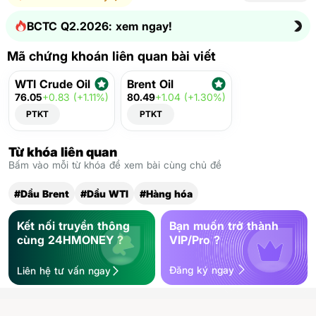
BCTC Q2.2026: xem ngay!
Mã chứng khoán liên quan bài viết
WTI Crude Oil
Brent Oil
76.05
+0.83 (+1.11%)
80.49
+1.04 (+1.30%)
PTKT
PTKT
Từ khóa liên quan
Bấm vào mỗi từ khóa để xem bài cùng chủ đề
#Dầu Brent
#Dầu WTI
#Hàng hóa
Kết nối truyền thông
Bạn muốn trở thành
cùng 24HMONEY ?
VIP/Pro ?
Đăng ký ngay
Liên hệ tư vấn ngay