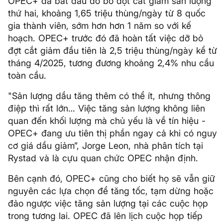
OPEC+ đã bắt đầu dỡ bỏ đợt cắt giảm sản lượng
thứ hai, khoảng 1,65 triệu thùng/ngày từ 8 quốc
gia thành viên, sớm hơn hơn 1 năm so với kế
hoạch. OPEC+ trước đó đã hoàn tất việc dỡ bỏ
đợt cắt giảm đầu tiên là 2,5 triệu thùng/ngày kể từ
tháng 4/2025, tương đương khoảng 2,4% nhu cầu
toàn cầu.
"Sản lượng dầu tăng thêm có thể ít, nhưng thông
điệp thì rất lớn… Việc tăng sản lượng không liên
quan đến khối lượng mà chủ yếu là về tín hiệu -
OPEC+ đang ưu tiên thị phần ngay cả khi có nguy
cơ giá dầu giảm”, Jorge Leon, nhà phân tích tại
Rystad và là cựu quan chức OPEC nhận định.
Bên cạnh đó, OPEC+ cũng cho biết họ sẽ vẫn giữ
nguyên các lựa chọn để tăng tốc, tạm dừng hoặc
đảo ngược việc tăng sản lượng tại các cuộc họp
trong tương lai. OPEC đã lên lịch cuộc họp tiếp