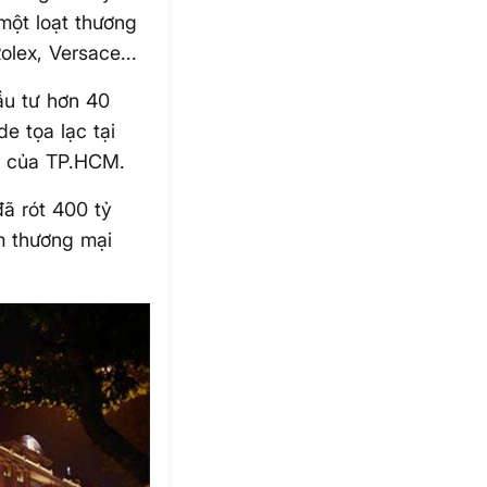
một loạt thương
olex, Versace...
u tư hơn 40
e tọa lạc tại
u của TP.HCM.
ã rót 400 tỷ
m thương mại