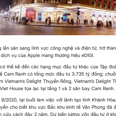
lấn sân sang lĩnh vực công nghệ và điện tử, trở thành 
 dịch vụ của Apple mang thương hiệu eDIGI.
 có thể kể đến các hạng mục đầu tư khác của Tập đo
tế Cam Ranh có tổng mức đầu tư 3.735 tỷ đồng; chuỗ
m Vietnam’s Delight Thuyền Rồng, Vietnam’s Delight 
 Viet House tọa lạc tại tầng 1 và 2 sân bay Cam Ranh.
 9/2020, tại buổi làm việc với lãnh tạo tỉnh Khánh Hò
yễn cho biết khu vực Bắc khu kinh tế Vân Phong đã 
n cứu cách đây 2 năm. Dự kiến lượng vốn đầu tư ở k