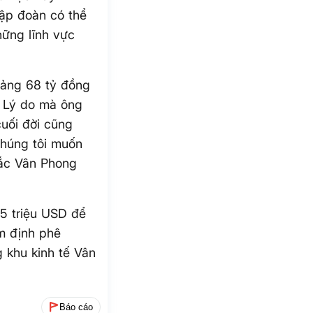
ập đoàn có thể
hững lĩnh vực
oảng 68 tỷ đồng
. Lý do mà ông
cuối đời cũng
Chúng tôi muốn
Bắc Vân Phong
 5 triệu USD để
ẩm định phê
 khu kinh tế Vân
Báo cáo