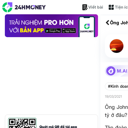
Viết bài
Tiện í
Ông Joh
ở đâu?
M.AI
#Kinh doa
19/03/2021
Ông John
tỷ ở đâu?
Quét mã QR để tải app
Tập đoàn