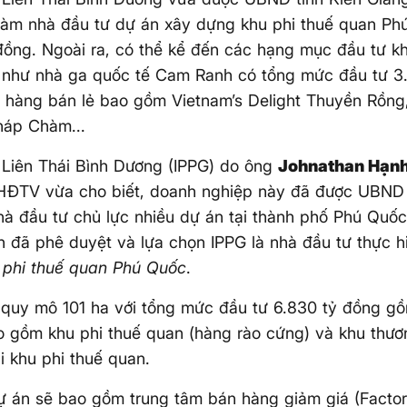
làm nhà đầu tư dự án xây dựng khu phi thuế quan P
đồng. Ngoài ra, có thể kể đến các hạng mục đầu tư k
 như nhà ga quốc tế Cam Ranh có tổng mức đầu tư 3.
 hàng bán lẻ bao gồm Vietnam’s Delight Thuyền Rồng,
háp Chàm...
 Liên Thái Bình Dương (IPPG) do ông
Johnathan Hạn
 HĐTV vừa cho biết, doanh nghiệp này đã được UBND 
hà đầu tư chủ lực nhiều dự án tại thành phố Phú Quốc
 đã phê duyệt và lựa chọn IPPG là nhà đầu tư thực h
 phi thuế quan Phú Quốc
.
 quy mô 101 ha với tổng mức đầu tư 6.830 tỷ đồng g
o gồm khu phi thuế quan (hàng rào cứng) và khu thươ
 khu phi thuế quan.
ự án sẽ bao gồm trung tâm bán hàng giảm giá (Factory