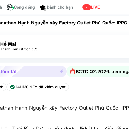
ch
Cộng đồng
Cá nhân hóa
LIVE
nathan Hạnh Nguyễn xây Factory Outlet Phú Quốc: IPPG c
Hồ Mai
Thành viên rất tích cực
 tóm tắt
BCTC Q2.2026: xem ng
nh
24HMONEY đã kiểm duyệt
athan Hạnh Nguyễn xây Factory Outlet Phú Quốc: IPP
 Liên Thái Bình Dương vừa được UBND tỉnh Kiên Gian