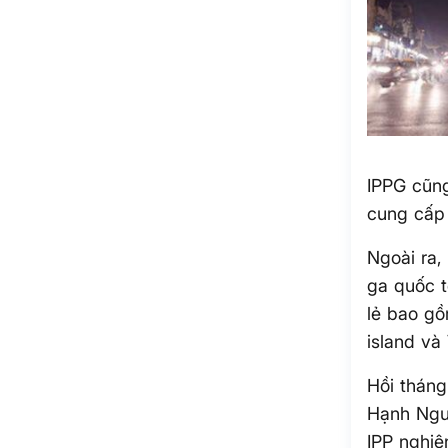
IPPG cũng 
cung cấp
Ngoài ra,
ga quốc 
lẻ bao gồ
island và
Hồi tháng
Hạnh Ngu
IPP nghiê