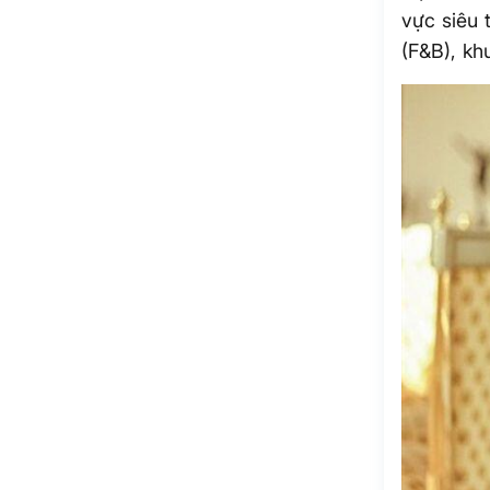
vực siêu 
(F&B), kh