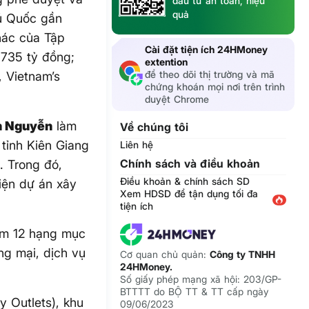
đầu tư an toàn, hiệu
quả
hú Quốc gần
hác của Tập
Cài đặt tiện ích 24HMoney
735 tỷ đồng;
extention
để theo dõi thị trường và mã
 Vietnam’s
chứng khoán mọi nơi trên trình
duyệt Chrome
h Nguyễn
làm
Về chúng tôi
tỉnh Kiên Giang
Liên hệ
Chính sách và điều khoản
. Trong đó,
Điều khoản & chính sách SD
iện dự án xây
Xem HDSD để tận dụng tối đa
tiện ích
ồm 12 hạng mục
ng mại, dịch vụ
Cơ quan chủ quản:
Công ty TNHH
24HMoney.
Số giấy phép mạng xã hội: 203/GP-
BTTTT do BỘ TT & TT cấp ngày
 Outlets), khu
09/06/2023