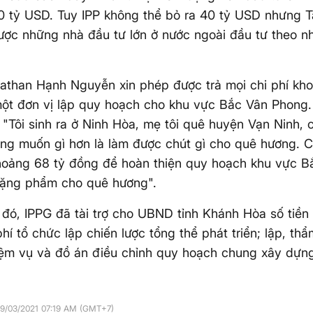
 tỷ USD. Tuy IPP không thể bỏ ra 40 tỷ USD nhưng T
ược những nhà đầu tư lớn ở nước ngoài đầu tư theo n
.
athan Hạnh Nguyễn xin phép được trả mọi chi phí kh
một đơn vị lập quy hoạch cho khu vực Bắc Vân Phong
: "Tôi sinh ra ở Ninh Hòa, mẹ tôi quê huyện Vạn Ninh, 
ng muốn gì hơn là làm được chút gì cho quê hương. 
khoảng 68 tỷ đồng để hoàn thiện quy hoạch khu vực 
tặng phẩm cho quê hương".
đó, IPPG đã tài trợ cho UBND tỉnh Khánh Hòa số tiền
phí tổ chức lập chiến lược tổng thể phát triển; lập, th
ệm vụ và đồ án điều chỉnh quy hoạch chung xây dựng
19/03/2021 07:19 AM (GMT+7)