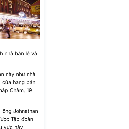
nhà bán lẻ và
àn này như nhà
i cửa hàng bán
Tháp Chàm, 19
a, ông Johnathan
được Tập đoàn
hu vực này