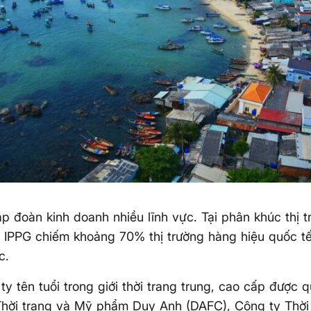
ập đoàn kinh doanh nhiều lĩnh vực. Tại phân khúc thị t
 IPPG chiếm khoảng 70% thị trường hàng hiệu quốc t
c.
ty tên tuổi trong giới thời trang trung, cao cấp được q
Thời trang và Mỹ phẩm Duy Anh (DAFC), Công ty Thời