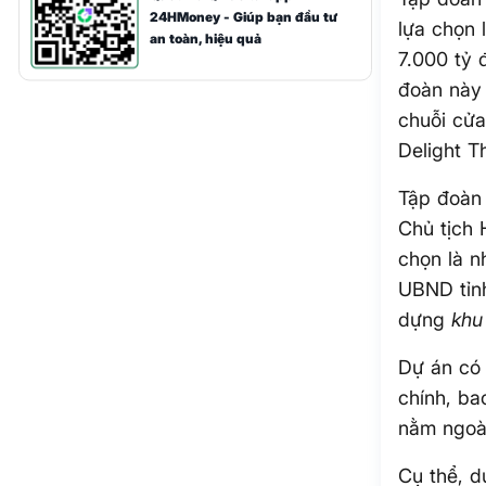
24HMoney - Giúp bạn đầu tư
lựa chọn 
an toàn, hiệu quả
7.000 tỷ 
đoàn này
chuỗi cửa
Delight T
Tập đoàn
Chủ tịch
chọn là n
UBND tỉnh
dựng
khu
Dự án có
chính, ba
nằm ngoài
Cụ thể, d