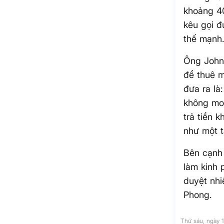
khoảng 40
kêu gọi đ
thế mạnh
Ông John
để thuê 
đưa ra là
không mo
trả tiền 
như một 
Bên cạnh 
làm kinh 
duyệt nhi
Phong.
Thứ sáu, ngày 