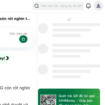
Tìm mã CK, công ty, tin tức
òn rót nghìn tỷ
100+ theo dõi
ay!
G còn rót nghìn
Quét mã QR để tải app
24HMoney - Giúp bạn
g phê duyệt và