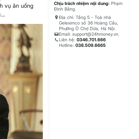
Chịu trách nhiệm nội dung:
Phạm
ch vụ ăn uống
Đình Bằng.
ác…
Địa chỉ: Tầng 5 - Toà nhà
Geleximco số 36 Hoàng Cầu,
Phường Ô Chợ Dừa, Hà Nội.
Email: support@24hmoney.vn.
Liên hệ:
0346.701.666
Hotline:
038.509.6665