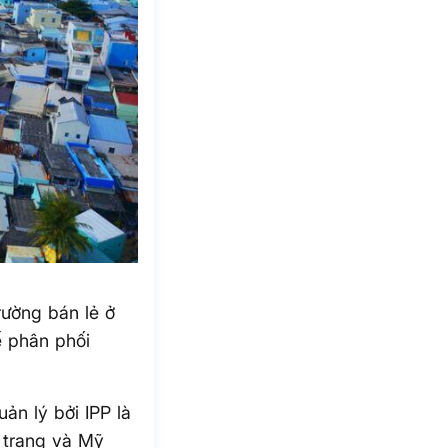
rường bán lẻ ở
ế phân phối
uản lý bởi IPP là
 trang và Mỹ