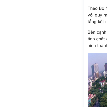
Theo Bộ N
với quy m
tầng kết 
Bên cạnh 
tính chất
hình thàn