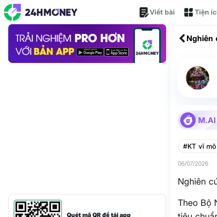
Viết bài
Tiện í
Nghiên 
M.AI
#KT vĩ mô
06/07/2026
Nghiên cứ
Theo Bộ 
Quét mã QR để tải app
tiêu chuẩ