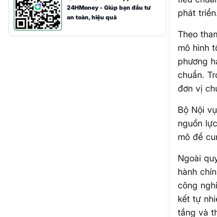
24HMoney - Giúp bạn đầu tư
phát triển
an toàn, hiệu quả
Theo tham
mô hình t
phương ha
chuẩn. Tr
đơn vị ch
Bộ Nội vụ
nguồn lực
mô để cun
Ngoài quy
hành chín
công nghi
kết tự nh
tầng và t