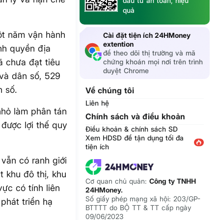
đầu tư an toàn, hiệu
quả
một năm vận hành
Cài đặt tiện ích 24HMoney
extention
ính quyền địa
để theo dõi thị trường và mã
ã chưa đạt tiêu
chứng khoán mọi nơi trên trình
duyệt Chrome
 và dân số, 529
n số.
Về chúng tôi
Liên hệ
nhỏ làm phân tán
Chính sách và điều khoản
 được lợi thế quy
Điều khoản & chính sách SD
Xem HDSD để tận dụng tối đa
tiện ích
vẫn có ranh giới
t khu đô thị, khu
Cơ quan chủ quản:
Công ty TNHH
ực có tính liên
24HMoney.
Số giấy phép mạng xã hội: 203/GP-
 phát triển hạ
BTTTT do BỘ TT & TT cấp ngày
09/06/2023