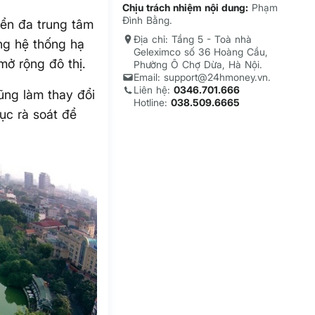
Chịu trách nhiệm nội dung:
Phạm
Đình Bằng.
iển đa trung tâm
Địa chỉ: Tầng 5 - Toà nhà
ưng hệ thống hạ
Geleximco số 36 Hoàng Cầu,
mở rộng đô thị.
Phường Ô Chợ Dừa, Hà Nội.
Email: support@24hmoney.vn.
Liên hệ:
0346.701.666
ũng làm thay đổi
Hotline:
038.509.6665
tục rà soát để