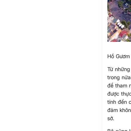
Hồ Gươm 
Từ những 
trong nửa
để tham m
được thực
tính đến c
đảm không
sở.