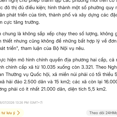
iến nghị cho phép thành lập các phường mới trên cơ s
c đô thị đủ điều kiện; hình thành một số phường quy 
hân phát triển của tỉnh, thành phố và xây dựng các đặc
m cực tăng trưởng.
n chung là không sắp xếp chạy theo số lượng, không 
 thiết nhưng cũng không để những bất hợp lý về đơn 
hát triển", tham luận của Bộ Nội vụ nêu.
hực hiện mô hình chính quyền địa phương hai cấp, cả
nh chính cấp xã từ 10.035 xuống còn 3.321. Theo Ngh
n Thường vụ Quốc hội, xã miền núi phải có tối thiểu 
xã hải đảo 2.500 dân và 15 km2; các xã còn lại 16.0
ng phải có ít nhất 21.000 dân, diện tích 5,5 km2.
06/07/2026 13:26 PM (GMT+7)
 tư lưu ý
Theo dõi 24HMo