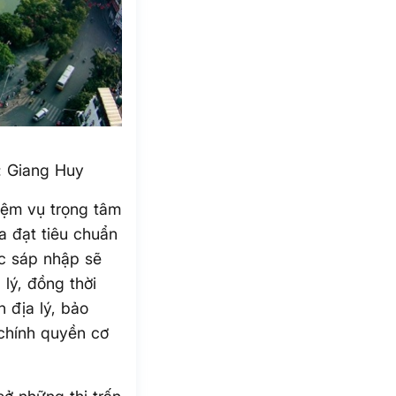
: Giang Huy
iệm vụ trọng tâm
a đạt tiêu chuẩn
c sáp nhập sẽ
 lý, đồng thời
n địa lý, bảo
chính quyền cơ