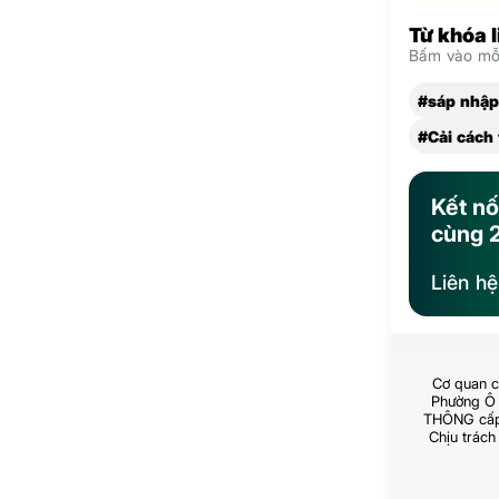
Từ khóa 
Bấm vào mỗi
#sáp nhập
#Cải cách
Kết nố
cùng 
Liên h
Cơ quan c
Phường Ô 
THÔNG cấp 
Chịu trách