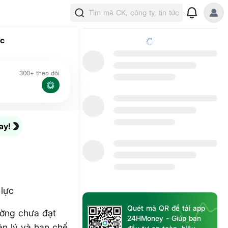
Tìm mã CK, công ty, tin tức
ực
300+ theo dõi
ay!
 lực
Quét mã QR để tải app
ờng chưa đạt
24HMoney - Giúp bạn
ản lý và hạn chế