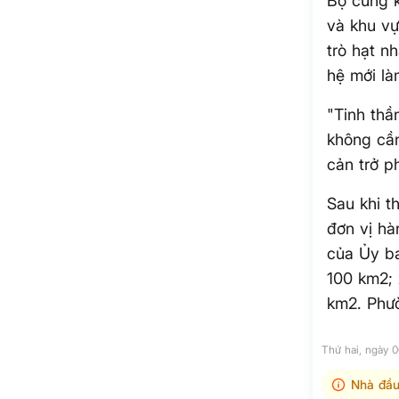
Bộ cũng k
và khu vự
trò hạt n
hệ mới là
"Tinh thầ
không cần
cản trở p
Sau khi t
đơn vị hà
của Ủy ba
100 km2; 
km2. Phườ
Thứ hai, ngày 
Nhà đầu