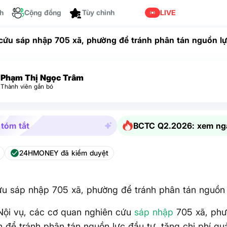
ch
Cộng đồng
Tùy chỉnh
LIVE
cứu sáp nhập 705 xã, phường để tránh phân tán nguồn l
Phạm Thị Ngọc Trâm
Thành viên gắn bó
 tóm tắt
BCTC Q2.2026: xem ng
24HMONEY đã kiểm duyệt
u sáp nhập 705 xã, phường để tránh phân tán nguồn
Nội vụ, các cơ quan nghiên cứu
sáp nhập
705 xã, phư
n để tránh phân tán nguồn lực đầu tư, tăng chi phí qu