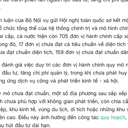
.
 luận của Bộ Nội vụ gửi Hội nghị toàn quốc sơ kết 
ổ chức tổng thể của hệ thống chính trị và mô hình ch
i cấp, cả nước hiện còn 705 đơn vị hành chính cấp x
ong đó, 17 đơn vị chưa đạt cả tiêu chuẩn về diện tích
ưa đạt chuẩn diện tích, 159 đơn vị chưa đạt chuẩn dâ
 đánh giá việc duy trì các đơn vị hành chính quy mô 
 đầu tư, tăng chi phí quản lý, trong khi chưa phát huy
g ứng dịch vụ công và phát triển kinh tế - xã hội.
 mô chưa đạt chuẩn, một số địa phương sau sắp xếp 
h chưa phù hợp với không gian phát triển, còn chia cắ
ệp, khu kinh tế, vùng du lịch, di tích hoặc những khu v
iên cao. Điều này ảnh hưởng đến công tác
quy hoạch
,
hu hút đầu tư dài hạn.