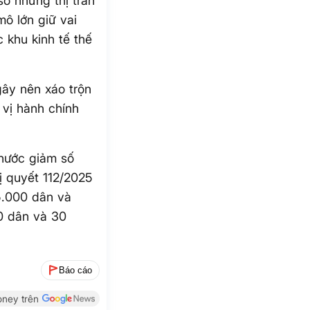
ở những thị trấn
mô lớn giữ vai
 khu kinh tế thế
gây nên xáo trộn
vị hành chính
 nước giảm số
ị quyết 112/2025
5.000 dân và
00 dân và 30
Báo cáo
ney trên