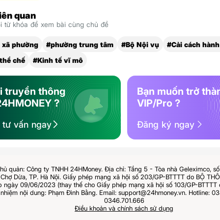
liên quan
 từ khóa để xem bài cùng chủ đề
 xã phường
#phường trung tâm
#Bộ Nội vụ
#Cải cách hành
 thể chế
#Kinh tế vĩ mô
i truyền thông
Bạn muốn trở thà
24HMONEY ?
VIP/Pro ?
ệ tư vấn ngay
Đăng ký ngay
hủ quản: Công ty TNHH 24HMoney. Địa chỉ: Tầng 5 - Tòa nhà Geleximco, s
Chợ Dừa, TP. Hà Nội. Giấy phép mạng xã hội số 203/GP-BTTTT do BỘ T
ngày 09/06/2023 (thay thế cho Giấy phép mạng xã hội số 103/GP-BTTTT 
 nhiệm nội dung: Phạm Đình Bằng. Email: support@24hmoney.vn. Hotline: 03
0346.701.666
Điều khoản và chính sách sử dụng