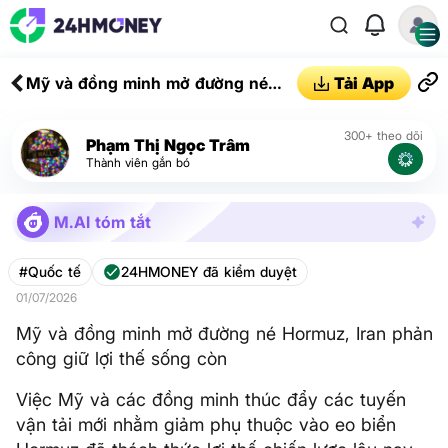
Mỹ và đồng minh mở đường né
Tải App
Hormuz, Iran phản công giữ lợi thế
sống còn
300+ theo dõi
Phạm Thị Ngọc Trâm
Thành viên gắn bó
M.AI tóm tắt
#Quốc tế
24HMONEY đã kiểm duyệt
01/07/2026
Mỹ và đồng minh mở đường né Hormuz, Iran phản
công giữ lợi thế sống còn
Việc Mỹ và các đồng minh thúc đẩy các tuyến
vận tải mới nhằm giảm phụ thuộc vào eo biển