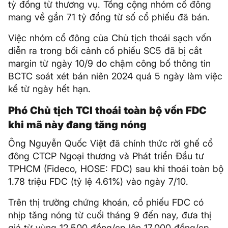
tỷ đồng từ thương vụ. Tổng cộng nhóm cổ đông
mang về gần 71 tỷ đồng từ số cổ phiếu đã bán.
Việc nhóm cổ đông của Chủ tịch thoái sạch vốn
diễn ra trong bối cảnh cổ phiếu SC5 đã bị cắt
margin từ ngày 10/9 do chậm công bố thông tin
BCTC soát xét bán niên 2024 quá 5 ngày làm việc
kể từ ngày hết hạn.
Phó Chủ tịch TCI thoái toàn bộ vốn FDC
khi mã này đang tăng nóng
Ông Nguyễn Quốc Việt đã chính thức rời ghế cổ
đông CTCP Ngoại thương và Phát triển Đầu tư
TPHCM (Fideco, HOSE: FDC) sau khi thoái toàn bộ
1.78 triệu FDC (tỷ lệ 4.61%) vào ngày 7/10.
Trên thị trường chứng khoán, cổ phiếu FDC có
nhịp tăng nóng từ cuối tháng 9 đến nay, đưa thị
giá từ vùng 12,500 đồng/cp lên 17,000 đồng/cp,