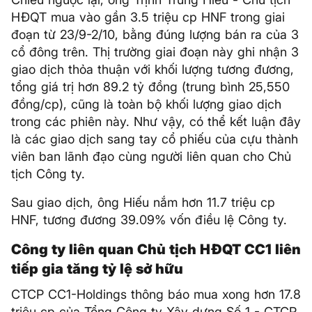
HĐQT mua vào gần 3.5 triệu cp HNF trong giai
đoạn từ 23/9-2/10, bằng đúng lượng bán ra của 3
cổ đông trên. Thị trường giai đoạn này ghi nhận 3
giao dịch thỏa thuận với khối lượng tương đương,
tổng giá trị hơn 89.2 tỷ đồng (trung bình 25,550
đồng/cp), cũng là toàn bộ khối lượng giao dịch
trong các phiên này. Như vậy, có thể kết luận đây
là các giao dịch sang tay cổ phiếu của cựu thành
viên ban lãnh đạo cùng người liên quan cho Chủ
tịch Công ty.
Sau giao dịch, ông Hiếu nắm hơn 11.7 triệu cp
HNF, tương đương 39.09% vốn điều lệ Công ty.
Công ty liên quan Chủ tịch HĐQT CC1 liên
tiếp gia tăng tỷ lệ sở hữu
CTCP CC1-Holdings thông báo mua xong hơn 17.8
triệu cp của Tổng Công ty Xây dựng Số 1 - CTCP