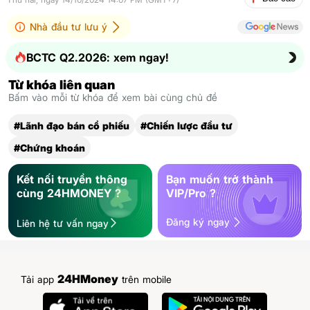
Nhà đầu tư lưu ý
BCTC Q2.2026: xem ngay!
Từ khóa liên quan
Bấm vào mỗi từ khóa để xem bài cùng chủ đề
#Lãnh đạo bán cổ phiếu
#Chiến lược đầu tư
#Chứng khoán
Kết nối truyền thông
Bạn muốn trở thành
cùng 24HMONEY ?
VIP/Pro ?
Đăng ký ngay
Liên hệ tư vấn ngay
24HMoney
Tải app
trên mobile