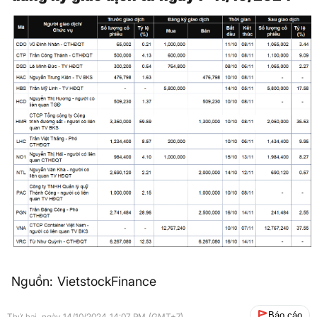
Nguồn: VietstockFinance
Báo cáo
Thứ hai, ngày 14/10/2024 14:07 PM (GMT+7)