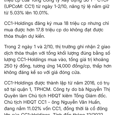
(UPCoM: CC1) từ ngày 1-2/10, nâng tỷ lệ nắm giữ
từ 5.03% lên 10.01%.
CC1-Holdings đăng ký mua 18 triệu cp nhưng chỉ
mua được hơn 17.8 triệu cp do không đạt được
thỏa thuận dự kiến.
Trong 2 ngày 1 và 2/10, thị trường ghi nhận 2 giao
dịch thỏa thuận với tổng khối lượng đúng bằng số
lượng CC1-Holdings mua vào, tổng giá trị khoảng
250 tỷ đồng, tương ứng 14,000 đồng/cp, thấp hơn
không đáng kể so với giá đóng cửa.
CC1-Holdings được thành lập từ năm 2016, có trụ
sở tại quận 1, TPHCM. Công ty do bà Nguyễn Thị
Quyên làm Chủ tịch HĐQT kiêm Tổng Giám đốc.
Chủ tịch HĐQT CC1 - ông Nguyễn Văn Huấn,
đang nắm 11.02% vốn CC1, đồng thời là cổ đông
lớn của CC1-Holdings. Tính đến tháng 12/2022,