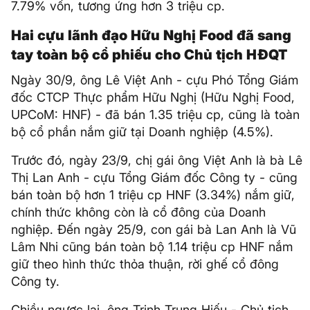
7.79% vốn, tương ứng hơn 3 triệu cp.
Hai cựu lãnh đạo Hữu Nghị Food đã sang
tay toàn bộ cổ phiếu cho Chủ tịch HĐQT
Ngày 30/9, ông Lê Việt Anh - cựu Phó Tổng Giám
đốc CTCP Thực phẩm Hữu Nghị (Hữu Nghị Food,
UPCoM: HNF) - đã bán 1.35 triệu cp, cũng là toàn
bộ cổ phần nắm giữ tại Doanh nghiệp (4.5%).
Trước đó, ngày 23/9, chị gái ông Việt Anh là bà Lê
Thị Lan Anh - cựu Tổng Giám đốc Công ty - cũng
bán toàn bộ hơn 1 triệu cp HNF (3.34%) nắm giữ,
chính thức không còn là cổ đông của Doanh
nghiệp. Đến ngày 25/9, con gái bà Lan Anh là Vũ
Lâm Nhi cũng bán toàn bộ 1.14 triệu cp HNF nắm
giữ theo hình thức thỏa thuận, rời ghế cổ đông
Công ty.
Chiều ngược lại, ông Trịnh Trung Hiếu - Chủ tịch