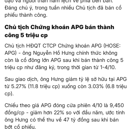
đạo và người thân nằm lệch về phía bên bán.
Đáng chú ý, trong tuần nhiều Chủ tịch đã bán cổ
phiếu thành công.
Chủ tịch Chứng khoán APG bán thành
công 5 triệu cp
Chủ tịch HĐQT CTCP Chứng khoán APG (HOSE:
APG) - ông Nguyễn Hồ Hưng chính thức không
còn là cổ đông lớn APG sau khi bán thành công 5
triệu cp như đăng ký, trong thời gian từ 1-4/10.
Sau giao dịch, ông Hưng giảm tỷ lệ sở hữu tại APG
từ 5.27% (11.8 triệu cp) xuống còn 3.03% (6.8 triệu
cp).
Chiếu theo giá APG đóng cửa phiên 4/10 là 9,450
đồng/cp - giảm hơn 22% so với đầu năm, ước tính
ông Hưng có thể thu về 47 tỷ đồng sau khi bán
bớt cổ phiếu.