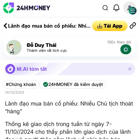
Lãnh đạo mua bán cổ phiếu: Nhiều
Tải App
Chủ tịch thoát “hàng"
100+ theo dõi
Đỗ Duy Thái
Thành viên rất tích cực
M.AI tóm tắt
#Chứng khoán
24HMONEY đã kiểm duyệt
14/10/2024
Lãnh đạo mua bán cổ phiếu: Nhiều Chủ tịch thoát
“hàng"
Thống kê giao dịch trong tuần từ ngày 7-
11/10//2024 cho thấy phần lớn giao dịch của lãnh