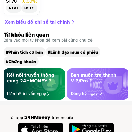
51.70
(0.00%)
PTKT
BCTC
Xem biểu đồ chỉ số tài chính
Từ khóa liên quan
Bấm vào mỗi từ khóa để xem bài cùng chủ đề
#Phân tích cơ bản
#Lãnh đạo mua cổ phiếu
#Chứng khoán
Kết nối truyền thông
Bạn muốn trở thành
cùng 24HMONEY ?
VIP/Pro ?
Đăng ký ngay
Liên hệ tư vấn ngay
24HMoney
Tải app
trên mobile