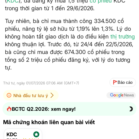
(
KDC
), đã đăng ký mua 1,5 triệu
cổ phiếu
KDC
trong thời gian từ 1 đến 29/6/2026.
Tuy nhiên, bà chỉ mua thành công 334.500 cổ
phiếu, nâng tỷ lệ sở hữu từ 1,19% lên 1,3%. Lý do
không hoàn tất giao dịch là do điều kiện
thị trường
không thuận lợi. Trước đó, từ 24/4 đến 22/5/2026,
bà cũng chỉ mua được 674.300 cổ phiếu trong
tổng số 2 triệu cổ phiếu đăng ký, với lý do tương
tự.
Báo cáo
Thứ tư, ngày 01/07/2026 07:06 AM (GMT+7)
Nhà đầu tư lưu ý
BCTC Q2.2026: xem ngay!
Mã chứng khoán liên quan bài viết
KDC