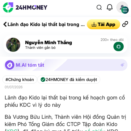
Lãnh đạo Kido lại thất bại trong kế
Tải App
hoạch gom cổ phiếu KDC vì lý do
này
200+ theo dõi
Nguyễn Minh Thắng
Thành viên gắn bó
M.AI tóm tắt
#Chứng khoán
24HMONEY đã kiểm duyệt
01/07/2026
Lãnh đạo Kido lại thất bại trong kế hoạch gom cổ
phiếu KDC vì lý do này
Bà Vương Bửu Linh, Thành viên Hội đồng Quản trị
kiêm Phó Tổng Giám đốc CTCP Tập đoàn Kido