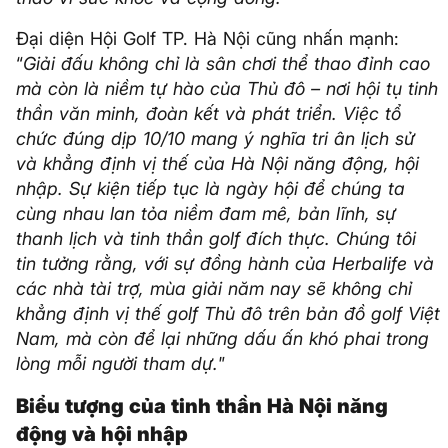
Đại diện Hội Golf TP. Hà Nội cũng nhấn mạnh:
“
Giải đấu không chỉ là sân chơi thể thao đỉnh cao
mà còn là niềm tự hào của Thủ đô – nơi hội tụ tinh
thần văn minh, đoàn kết và phát triển. Việc tổ
chức đúng dịp 10/10 mang ý nghĩa tri ân lịch sử
và khẳng định vị thế của Hà Nội năng động, hội
nhập. Sự kiện tiếp tục là ngày hội để chúng ta
cùng nhau lan tỏa niềm đam mê, bản lĩnh, sự
thanh lịch và tinh thần golf đích thực. Chúng tôi
tin tưởng rằng, với sự đồng hành của Herbalife và
các nhà tài trợ, mùa giải năm nay sẽ không chỉ
khẳng định vị thế golf Thủ đô trên bản đồ golf Việt
Nam, mà còn để lại những dấu ấn khó phai trong
lòng mỗi người tham dự."
Biểu tượng của tinh thần Hà Nội năng
động và hội nhập