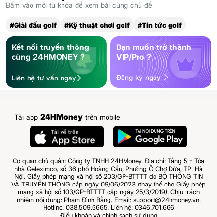
Bấm vào mỗi từ khóa để xem bài cùng chủ đề
#Giải đấu golf
#Kỹ thuật chơi golf
#Tin tức golf
Kết nối truyền thông
Bạn muốn trở thành
cùng 24HMONEY ?
VIP/Pro ?
Đăng ký ngay
Liên hệ tư vấn ngay
24HMoney
Tải app
trên mobile
Cơ quan chủ quản: Công ty TNHH 24HMoney. Địa chỉ: Tầng 5 - Tòa
nhà Geleximco, số 36 phố Hoàng Cầu, Phường Ô Chợ Dừa, TP. Hà
Nội. Giấy phép mạng xã hội số 203/GP-BTTTT do BỘ THÔNG TIN
VÀ TRUYỀN THÔNG cấp ngày 09/06/2023 (thay thế cho Giấy phép
mạng xã hội số 103/GP-BTTTT cấp ngày 25/3/2019). Chịu trách
nhiệm nội dung: Phạm Đình Bằng. Email: support@24hmoney.vn.
Hotline: 038.509.6665. Liên hệ: 0346.701.666
Điều khoản và chính sách sử dụng