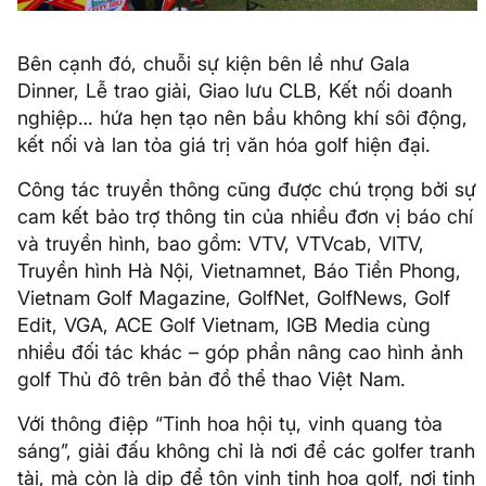
Bên cạnh đó, chuỗi sự kiện bên lề như Gala
Dinner, Lễ trao giải, Giao lưu CLB, Kết nối doanh
nghiệp… hứa hẹn tạo nên bầu không khí sôi động,
kết nối và lan tỏa giá trị văn hóa golf hiện đại.
Công tác truyền thông cũng được chú trọng bởi sự
cam kết bảo trợ thông tin của nhiều đơn vị báo chí
và truyền hình, bao gồm: VTV, VTVcab, VITV,
Truyền hình Hà Nội, Vietnamnet, Báo Tiền Phong,
Vietnam Golf Magazine, GolfNet, GolfNews, Golf
Edit, VGA, ACE Golf Vietnam, IGB Media cùng
nhiều đối tác khác – góp phần nâng cao hình ảnh
golf Thủ đô trên bản đồ thể thao Việt Nam.
Với thông điệp “Tinh hoa hội tụ, vinh quang tỏa
sáng”, giải đấu không chỉ là nơi để các golfer tranh
tài, mà còn là dịp để tôn vinh tinh hoa golf, nơi tinh