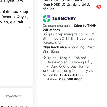
Điều khoản & chính sách SD
AM Tuyền Lâm
Xem HDSD để tận dụng tối đa
tiện ích
hính thức khép
 Resorts. Quy tụ
 tín, giải đấu
Cơ quan chủ quản:
Công ty TNHH
 tạo nên không
24HMoney.
hân và các đối
Số giấy phép mạng xã hội: 203/GP-
BTTTT do BỘ TT & TT cấp ngày
09/06/2023
Chịu trách nhiệm nội dung:
Phạm
Đình Bằng.
+1
Địa chỉ: Tầng 5 - Toà nhà
Geleximco số 36 Hoàng Cầu,
Phường Ô Chợ Dừa, Hà Nội.
Email: support@24hmoney.vn.
Liên hệ:
0346.701.666
Hotline:
038.509.6665
27/06/2026