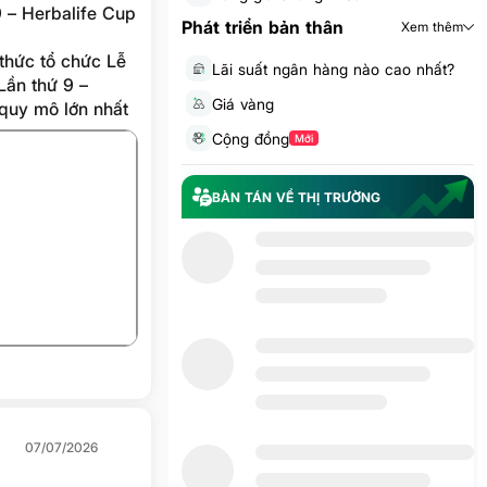
9 – Herbalife Cup
Phát triển bản thân
Xem thêm
thức tổ chức Lễ
Lãi suất ngân hàng nào cao nhất?
Lần thứ 9 –
Giá vàng
 quy mô lớn nhất
 sự bảo trợ của
Cộng đồng
Mới
08 tới 09 tháng
u hoạt động bên
BÀN TÁN VỀ THỊ TRƯỜNG
+3
07/07/2026