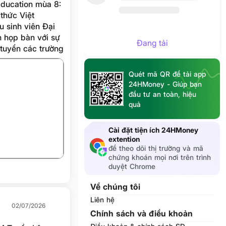
Education mùa 8:
 thức Việt
u sinh viên Đại
h họp bàn với sự
Đang tải
 tuyển các trường
g và lan tỏa giá
Quét mã QR để tải app
24HMoney - Giúp bạn
đầu tư an toàn, hiệu
quả
+1
Cài đặt tiện ích 24HMoney
extention
để theo dõi thị trường và mã
chứng khoán mọi nơi trên trình
duyệt Chrome
Về chúng tôi
Liên hệ
02/07/2026
Chính sách và điều khoản