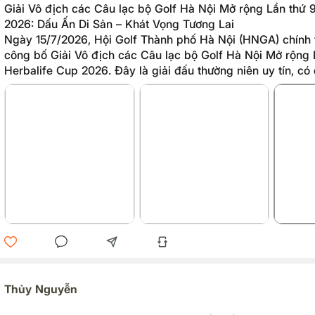
Giải Vô địch các Câu lạc bộ Golf Hà Nội Mở rộng Lần thứ 
2026: Dấu Ấn Di Sản – Khát Vọng Tương Lai
Ngày 15/7/2026, Hội Golf Thành phố Hà Nội (HNGA) chính 
công bố Giải Vô địch các Câu lạc bộ Golf Hà Nội Mở rộng 
Herbalife Cup 2026. Đây là giải đấu thường niên uy tín, có
Thủ đô do Hội Golf Thành phố Hà Nội (HNGA) tổ chức, dưới
Hiệp hội Golf Việt Nam. Giải đấu sẽ được tổ chức từ ngày 
10 năm 2026 tại sân golf Long Biên, TP. Hà Nội, cùng nhiề
lề hấp dẫn.
Thủy Nguyễn