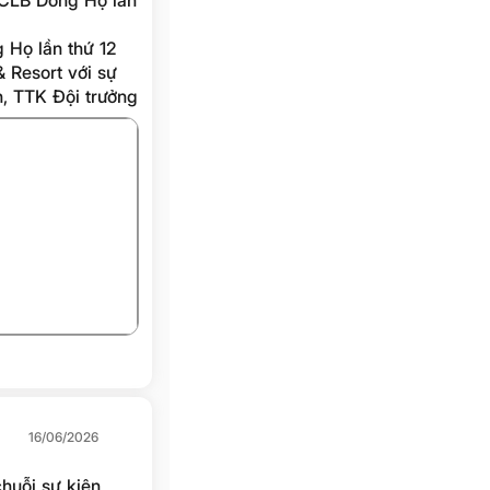
 CLB Dòng Họ lần
 Họ lần thứ 12
& Resort với sự
, TTK Đội trưởng
+5
16/06/2026
huỗi sự kiện