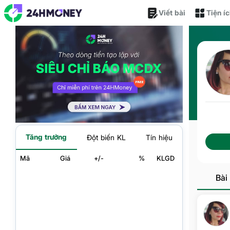
Viết bài
Tiện í
Tăng trưởng
Đột biến KL
Tín hiệu
Mã
Giá
+/-
%
KLGD
Bài 