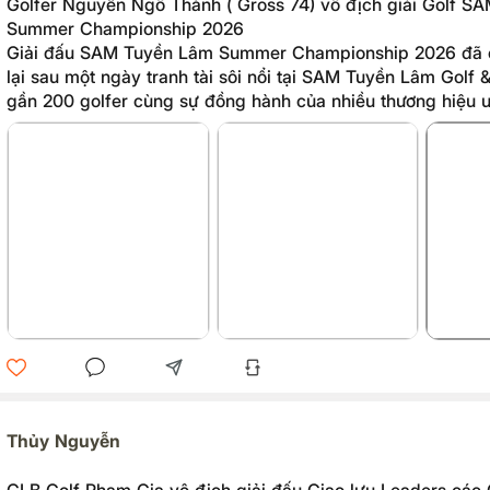
Golfer Nguyễn Ngô Thành ( Gross 74) vô địch giải Golf S
Summer Championship 2026
Giải đấu SAM Tuyền Lâm Summer Championship 2026 đã c
lại sau một ngày tranh tài sôi nổi tại SAM Tuyền Lâm Golf &
gần 200 golfer cùng sự đồng hành của nhiều thương hiệu uy
không chỉ mang đến những màn thi đấu chất lượng mà còn
gian giao lưu, kết nối dành cho cộng đồng golfer, doanh n
tác.
Thủy Nguyễn