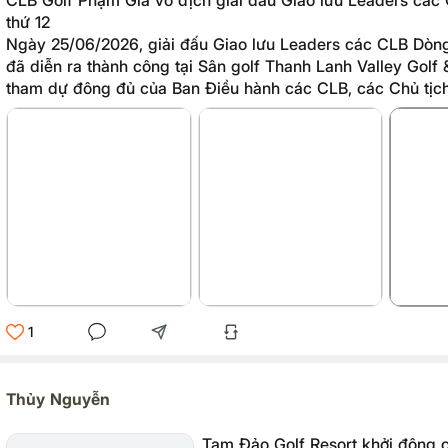
CLB Golf Phạm Gia vô địch giải đấu Giao lưu Leaders các
thứ 12
Ngày 25/06/2026, giải đấu Giao lưu Leaders các CLB Dòng
đã diễn ra thành công tại Sân golf Thanh Lanh Valley Golf 
tham dự đông đủ của Ban Điều hành các CLB, các Chủ tịch
cùng các golfer đại diện các Dòng Họ.
1
Thủy Nguyễn
Tam Đảo Golf Resort khởi động c