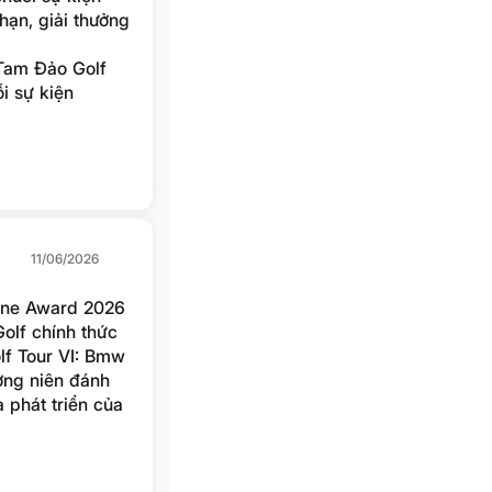
hạn, giải thưởng
Tam Đảo Golf
i sự kiện
à thứ 6 hàng
11/06/2026
One Award 2026
lf chính thức
lf Tour VI: Bmw
ờng niên đánh
 phát triển của