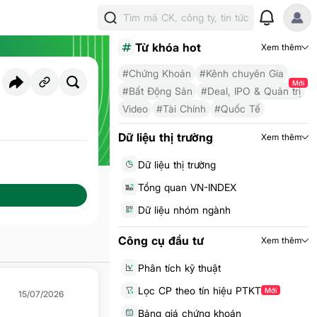
Tìm mã CK, công ty, tin tức
Từ khóa hot
Xem thêm
#Chứng Khoán
#Kênh chuyên Gia
Mới
#Bất Động Sản
#Deal, IPO & Quản trị
Video
#Tài Chính
#Quốc Tế
ười theo dõi
12
Dữ liệu thị trường
Xem thêm
Dữ liệu thị trường
Tổng quan VN-INDEX
Dữ liệu nhóm ngành
Công cụ đầu tư
Xem thêm
Phân tích kỹ thuật
Lọc CP theo tín hiệu PTKT
Mới
15/07/2026
Bảng giá chứng khoán