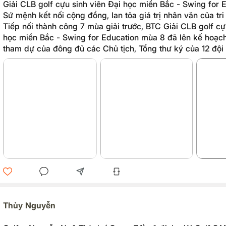
Giải CLB golf cựu sinh viên Đại học miền Bắc - Swing for 
Sứ mệnh kết nối cộng đồng, lan tỏa giá trị nhân văn của tri
Tiếp nối thành công 7 mùa giải trước, BTC Giải CLB golf cự
học miền Bắc - Swing for Education mùa 8 đã lên kế hoạc
tham dự của đông đủ các Chủ tịch, Tổng thư ký của 12 đội
đại học hứa hẹn một mùa giải thành công, kết nối cộng đồn
trị nhân văn sâu sắc.
Thủy Nguyễn