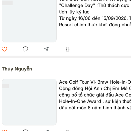
"Challenge Day" :Thử thách cực 
tích lũy kỷ lục
Từ ngày 16/06 đến 15/09/2026, 
Resort chính thức khởi động chuỗ
"Challenge Day" vào mỗi thứ 3 v
tuần.
Thủy Nguyễn
Ace Golf Tour VI: Bmw Hole-In-
Cộng đồng Hội Anh Chị Em Mê Go
công bố tổ chức giải đấu Ace Go
Hole-In-One Award , sự kiện thư
dấu cột mốc 6 năm hình thành và
cộng đồng ACE Golf Vietnam.