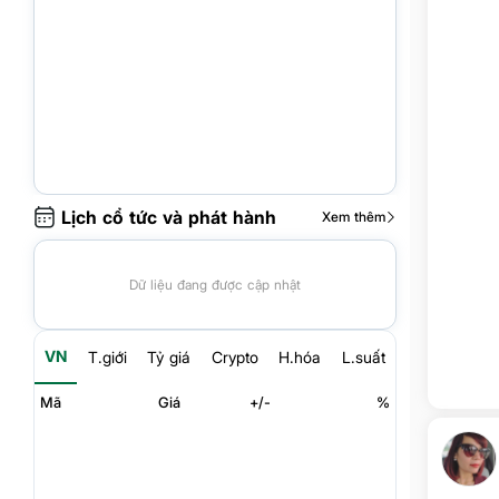
Lịch cổ tức và phát hành
Xem thêm
Dữ liệu đang được cập nhật
VN
T.giới
Tỷ giá
Crypto
H.hóa
L.suất
Mã
Giá
+/-
%