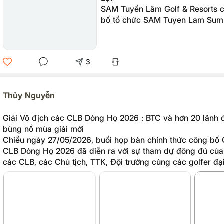
SAM Tuyền Lâm Golf & Resorts c
bố tổ chức SAM Tuyen Lam Su
Championship 2026, diễn ra vào
27/06/2026 tại SAM Tuyền Lâm G
dự kiến quy tụ khoảng 240 golfe
3
nước, với tổng giá trị giải thưởn
3,8 tỷ đồng. Đây là giải đấu thứ 
giải golf theo mùa của SAM Tuy
Thủy Nguyễn
năm 2026, tiếp nối SAM Tuyen L
Championship đầu năm.
Giải Vô địch các CLB Dòng Họ 2026 : BTC và hơn 20 lãnh 
bùng nổ mùa giải mới
Chiều ngày 27/05/2026, buổi họp bàn chính thức công bố 
CLB Dòng Họ 2026 đã diễn ra với sự tham dự đông đủ của
các CLB, các Chủ tịch, TTK, Đội trưởng cùng các golfer đạ
họ, nhà tài trợ, đơn vị đồng hành cùng đông đảo cơ quan b
thông. Giải đấu hứa hẹn một mùa tranh tài bùng nổ, ý nghĩ
thần kết nối golfer Việt.