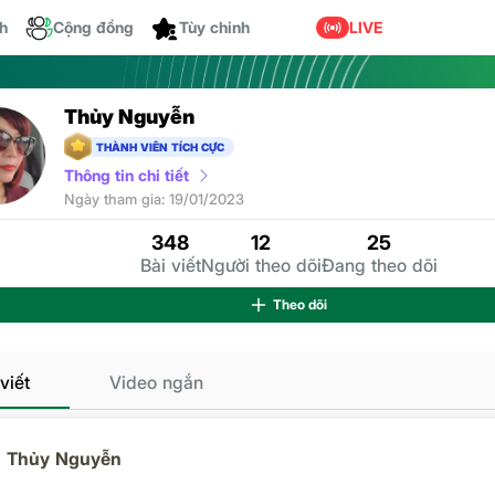
Dành cho bạn
ch
Cộng đồng
LIVE
Thủy Nguyễn
THÀNH VIÊN TÍCH CỰC
Thông tin chi tiết
Ng
Ngày tham gia: 19/01/2023
348
12
25
Bài viết
Người theo dõi
Đang theo dõi
Theo dõi
viết
Video ngắn
Thủy Nguyễn