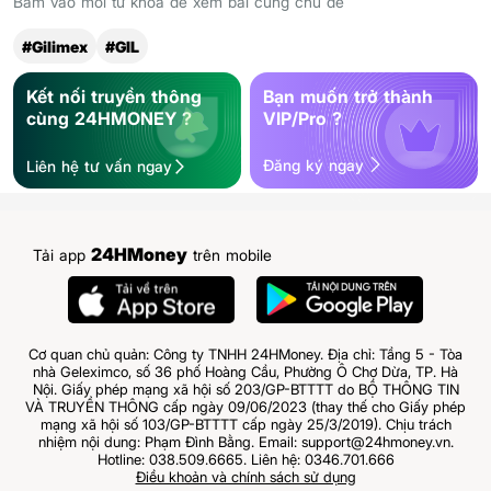
Bấm vào mỗi từ khóa để xem bài cùng chủ đề
#Gilimex
#GIL
Kết nối truyền thông
Bạn muốn trở thành
cùng 24HMONEY ?
VIP/Pro ?
Đăng ký ngay
Liên hệ tư vấn ngay
24HMoney
Tải app
trên mobile
Cơ quan chủ quản: Công ty TNHH 24HMoney. Địa chỉ: Tầng 5 - Tòa
nhà Geleximco, số 36 phố Hoàng Cầu, Phường Ô Chợ Dừa, TP. Hà
Nội. Giấy phép mạng xã hội số 203/GP-BTTTT do BỘ THÔNG TIN
VÀ TRUYỀN THÔNG cấp ngày 09/06/2023 (thay thế cho Giấy phép
mạng xã hội số 103/GP-BTTTT cấp ngày 25/3/2019). Chịu trách
nhiệm nội dung: Phạm Đình Bằng. Email: support@24hmoney.vn.
Hotline: 038.509.6665. Liên hệ: 0346.701.666
Điều khoản và chính sách sử dụng