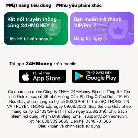
#Mặt hàng tiêu dùng
#Nhu yếu phẩm khác
Kết nối truyền thông
Bạn muốn trở thành
cùng 24HMONEY ?
VIP/Pro ?
Đăng ký ngay
Liên hệ tư vấn ngay
24HMoney
Tải app
trên mobile
Cơ quan chủ quản: Công ty TNHH 24HMoney. Địa chỉ: Tầng 5 - Tòa
nhà Geleximco, số 36 phố Hoàng Cầu, Phường Ô Chợ Dừa, TP. Hà
Nội. Giấy phép mạng xã hội số 203/GP-BTTTT do BỘ THÔNG TIN
VÀ TRUYỀN THÔNG cấp ngày 09/06/2023 (thay thế cho Giấy phép
mạng xã hội số 103/GP-BTTTT cấp ngày 25/3/2019). Chịu trách
nhiệm nội dung: Phạm Đình Bằng. Email: support@24hmoney.vn.
Hotline: 038.509.6665. Liên hệ: 0346.701.666
Điều khoản và chính sách sử dụng