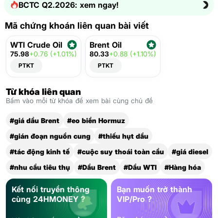
BCTC Q2.2026: xem ngay!
Mã chứng khoán liên quan bài viết
WTI Crude Oil
Brent Oil
75.98
+0.76 (+1.01%)
80.33
+0.88 (+1.10%)
PTKT
PTKT
Từ khóa liên quan
Bấm vào mỗi từ khóa để xem bài cùng chủ đề
#giá dầu Brent
#eo biển Hormuz
#gián đoạn nguồn cung
#thiếu hụt dầu
#tác động kinh tế
#cuộc suy thoái toàn cầu
#giá diesel
#nhu cầu tiêu thụ
#Dầu Brent
#Dầu WTI
#Hàng hóa
Kết nối truyền thông
Bạn muốn trở thành
cùng 24HMONEY ?
VIP/Pro ?