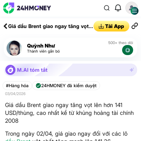
Giá dầu Brent giao ngay tăng vọt
Tải App
lên hơn 141 USD/thùng, cao nhất
kể từ khủng hoảng tài chính 2008
500+ theo dõi
Quỳnh Như
Thành viên gắn bó
M.AI tóm tắt
#Hàng hóa
24HMONEY đã kiểm duyệt
03/04/2026
Giá dầu Brent giao ngay tăng vọt lên hơn 141
USD/thùng, cao nhất kể từ khủng hoảng tài chính
2008
Trong ngày 02/04, giá giao ngay đối với các lô