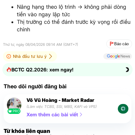
Nâng hạng theo lộ trình → không phải dòng
tiền vào ngay lập tức
Thị trường có thể đánh trước kỳ vọng rồi điều
chỉnh
Báo cáo
Thứ tư, ngày 08/04/2026 09:14 AM (GMT+7)
Nhà đầu tư lưu ý
BCTC Q2.2026: xem ngay!
Theo dõi người đăng bài
Võ Vũ Hoàng - Market Radar
(Làm việc TCBS, SSI, MBS, KAFI và VPS)
PRO
Xem thêm các bài viết
Từ khóa liên quan