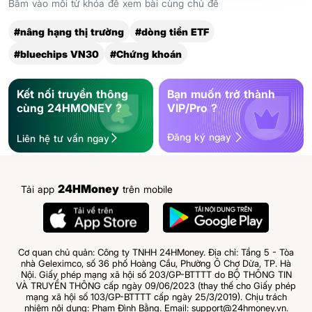
Bấm vào mỗi từ khóa để xem bài cùng chủ đề
#nâng hạng thị trường
#dòng tiền ETF
#bluechips VN30
#Chứng khoán
Kết nối truyền thông
Bạn muốn trở thành
cùng 24HMONEY ?
VIP/Pro ?
Đăng ký ngay
Liên hệ tư vấn ngay
24HMoney
Tải app
trên mobile
Cơ quan chủ quản: Công ty TNHH 24HMoney. Địa chỉ: Tầng 5 - Tòa
nhà Geleximco, số 36 phố Hoàng Cầu, Phường Ô Chợ Dừa, TP. Hà
Nội. Giấy phép mạng xã hội số 203/GP-BTTTT do BỘ THÔNG TIN
VÀ TRUYỀN THÔNG cấp ngày 09/06/2023 (thay thế cho Giấy phép
mạng xã hội số 103/GP-BTTTT cấp ngày 25/3/2019). Chịu trách
nhiệm nội dung: Phạm Đình Bằng. Email: support@24hmoney.vn.