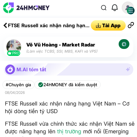
FTSE Russell xác nhận nâng hạng
Tải App
Việt Nam – Cơ hội dòng tiền tỷ
USD
Võ Vũ Hoàng - Market Radar
(Làm việc TCBS, SSI, MBS, KAFI và VPS)
PRO
M.AI tóm tắt
#Chuyên gia
24HMONEY đã kiểm duyệt
08/04/2026
FTSE Russell xác nhận nâng hạng Việt Nam – Cơ
hội dòng tiền tỷ USD
FTSE Russell vừa chính thức xác nhận Việt Nam sẽ
được nâng hạng lên
thị trường
mới nổi (Emerging