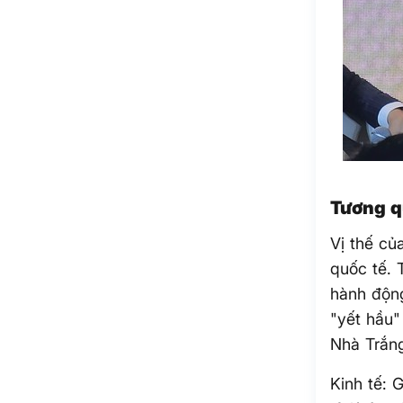
Tương q
Vị thế củ
quốc tế. 
hành động
"yết hầu"
Nhà Trắn
Kinh tế: 