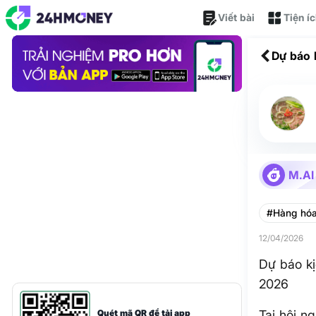
Viết bài
Tiện í
Dự báo 
M.AI
#Hàng hó
12/04/2026
Dự báo kị
2026
Quét mã QR để tải app
Tại hội n