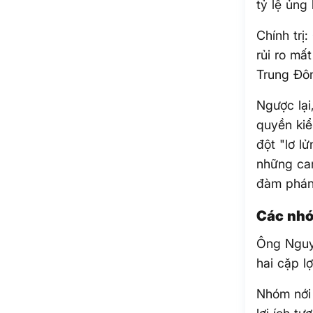
tỷ lệ ủng
Chính trị
rủi ro mấ
Trung Đô
Ngược lại
quyền kiể
đột "lơ l
những cam
đàm phán 
Các nhó
Ông Nguy
hai cặp l
Nhóm nới 