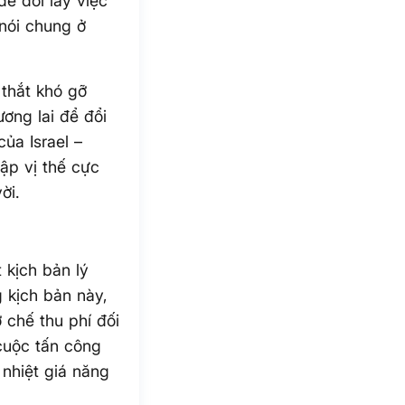
để đổi lấy việc
 nói chung ở
 thắt khó gỡ
ương lai để đổi
của Israel –
lập vị thế cực
ời.
 kịch bản lý
 kịch bản này,
 chế thu phí đối
 cuộc tấn công
 nhiệt giá năng