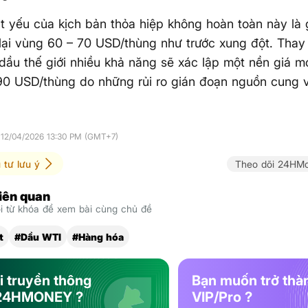
t yếu của kịch bản thỏa hiệp không hoàn toàn này là 
lại vùng 60 – 70 USD/thùng như trước xung đột. Thay
dầu thế giới nhiều khả năng sẽ xác lập một nền giá mớ
90 USD/thùng do những rủi ro gián đoạn nguồn cung 
 12/04/2026 13:30 PM (GMT+7)
 tư lưu ý
Theo dõi 24HMo
liên quan
 từ khóa để xem bài cùng chủ đề
t
#Dầu WTI
#Hàng hóa
i truyền thông
Bạn muốn trở thà
24HMONEY ?
VIP/Pro ?