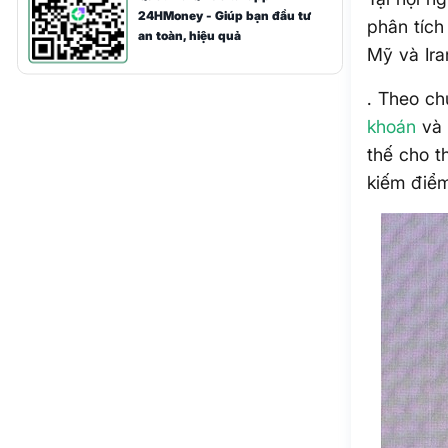
24HMoney - Giúp bạn đầu tư
phân tích
an toàn, hiệu quả
Mỹ và Ira
. Theo ch
khoán
và 
thế cho t
kiếm điểm