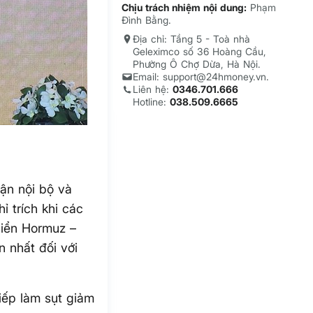
Chịu trách nhiệm nội dung:
Phạm
Đình Bằng.
Địa chỉ: Tầng 5 - Toà nhà
Geleximco số 36 Hoàng Cầu,
Phường Ô Chợ Dừa, Hà Nội.
Email: support@24hmoney.vn.
Liên hệ:
0346.701.666
Hotline:
038.509.6665
rận nội bộ và
 trích khi các
biển Hormuz –
n nhất đối với
iếp làm sụt giảm