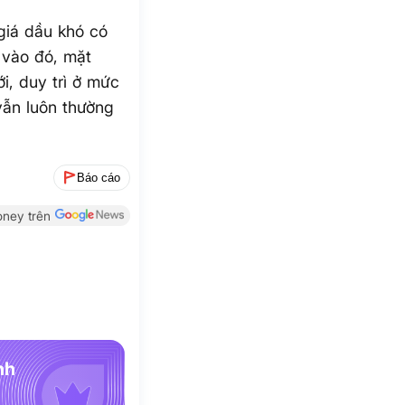
giá dầu khó có
 vào đó, mặt
i, duy trì ở mức
vẫn luôn thường
Báo cáo
ney trên
nh