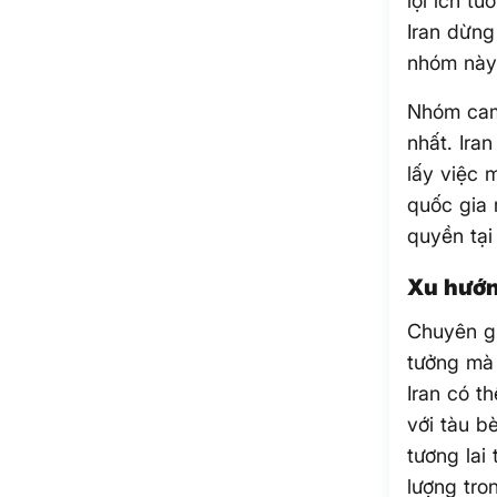
lợi ích t
Iran dừng
nhóm này 
Nhóm cam 
nhất. Ira
lấy việc 
quốc gia 
quyền tại
Xu hướn
Chuyên gi
tưởng mà 
Iran có t
với tàu b
tương lai
lượng tro