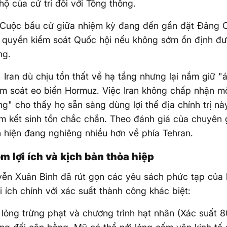
 hộ của cử tri đối với Tổng thống.
: Cuộc bầu cử giữa nhiệm kỳ đang đến gần đặt Đảng 
t quyền kiểm soát Quốc hội nếu không sớm ổn định đượ
ng.
, Iran dù chịu tổn thất về hạ tầng nhưng lại nắm giữ "á
m soát eo biển Hormuz. Việc Iran không chấp nhận mộ
ửng" cho thấy họ sẵn sàng dùng lợi thế địa chính trị nà
 kết sinh tồn chắc chắn. Theo đánh giá của chuyên g
hiện đang nghiêng nhiều hơn về phía Tehran.
m lợi ích và kịch bản thỏa hiệp
ễn Xuân Bình đã rút gọn các yêu sách phức tạp của 
ợi ích chính với xác suất thành công khác biệt:
lỏng trừng phạt và chương trình hạt nhân (Xác suất 