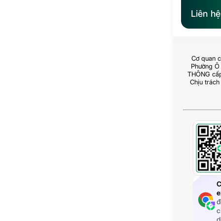
Liên h
Cơ quan c
Phường Ô 
THÔNG cấp 
Chịu trách
C
e
đ
c
d