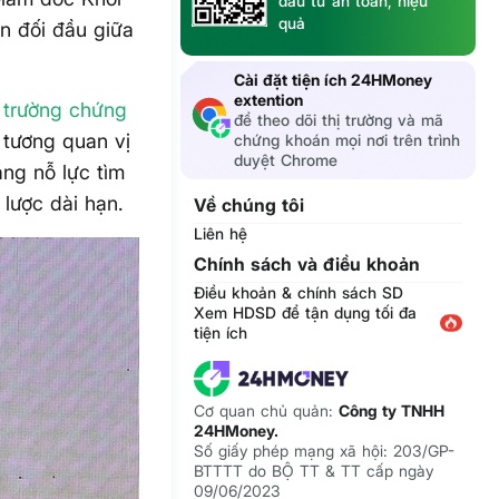
đầu tư an toàn, hiệu
quả
n đối đầu giữa
Cài đặt tiện ích 24HMoney
extention
ị trường
chứng
để theo dõi thị trường và mã
 tương quan vị
chứng khoán mọi nơi trên trình
duyệt Chrome
ng nỗ lực tìm
 lược dài hạn.
Về chúng tôi
Liên hệ
Chính sách và điều khoản
Điều khoản & chính sách SD
Xem HDSD để tận dụng tối đa
tiện ích
Cơ quan chủ quản:
Công ty TNHH
24HMoney.
Số giấy phép mạng xã hội: 203/GP-
BTTTT do BỘ TT & TT cấp ngày
09/06/2023