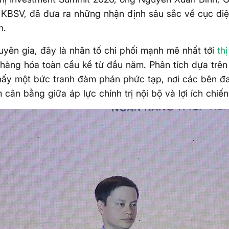
 KBSV, đã đưa ra những nhận định sâu sắc về cục diệ
n.
uyên gia, đây là nhân tố chi phối mạnh mẽ nhất tới
th
hàng hóa toàn cầu kể từ đầu năm. Phân tích dựa trên
hấy một bức tranh đàm phán phức tạp, nơi các bên đa
 cân bằng giữa áp lực chính trị nội bộ và lợi ích chiến