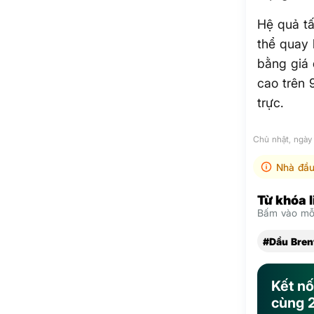
Hệ quả tấ
thể quay 
bằng giá 
cao trên 
trực.
Chủ nhật, ngày
Nhà đầu
Từ khóa 
Bấm vào mỗi
#Dầu Bren
Kết nố
cùng 