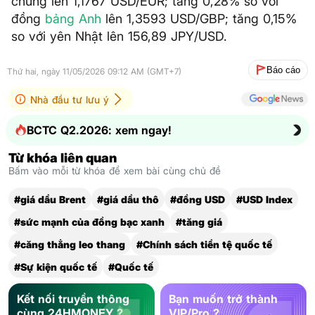
chung lên 1,1767 USD/EUR; tăng 0,28% so với
đồng
bảng Anh
lên 1,3593 USD/GBP; tăng 0,15%
so với yên Nhật lên 156,89 JPY/USD.
Báo cáo
Thứ hai, ngày 11/05/2026 09:12 AM (GMT+7)
Nhà đầu tư lưu ý
BCTC Q2.2026: xem ngay!
Từ khóa liên quan
Bấm vào mỗi từ khóa để xem bài cùng chủ đề
#giá dầu Brent
#giá dầu thô
#đồng USD
#USD Index
#sức mạnh của đồng bạc xanh
#tăng giá
#căng thẳng leo thang
#Chính sách tiền tệ quốc tế
#Sự kiện quốc tế
#Quốc tế
Kết nối truyền thông
Bạn muốn trở thành
cùng 24HMONEY ?
VIP/Pro ?