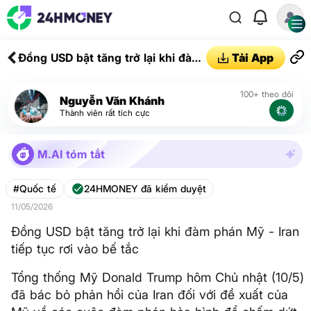
Đồng USD bật tăng trở lại khi đàm
Tải App
phán Mỹ - Iran tiếp tục rơi vào bế
tắc
100+ theo dõi
Nguyễn Văn Khánh
Thành viên rất tích cực
M.AI tóm tắt
#Quốc tế
24HMONEY đã kiểm duyệt
11/05/2026
Đồng USD bật tăng trở lại khi đàm phán Mỹ - Iran
tiếp tục rơi vào bế tắc
Tổng thống Mỹ Donald Trump hôm Chủ nhật (10/5)
đã bác bỏ phản hồi của Iran đối với đề xuất của