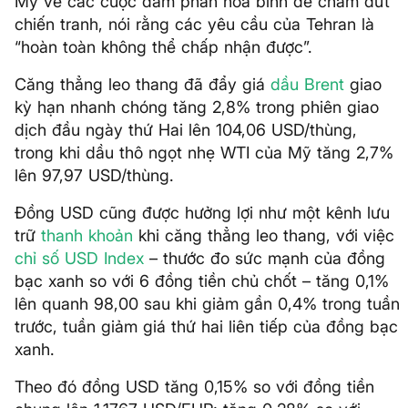
Mỹ về các cuộc đàm phán hòa bình để chấm dứt
chiến tranh, nói rằng các yêu cầu của Tehran là
“hoàn toàn không thể chấp nhận được”.
Căng thẳng leo thang đã đẩy giá
dầu Brent
giao
kỳ hạn nhanh chóng tăng 2,8% trong phiên giao
dịch đầu ngày thứ Hai lên 104,06 USD/thùng,
trong khi dầu thô ngọt nhẹ WTI của Mỹ tăng 2,7%
lên 97,97 USD/thùng.
Đồng USD cũng được hưởng lợi như một kênh lưu
trữ
thanh khoản
khi căng thẳng leo thang, với việc
chỉ số USD Index
– thước đo sức mạnh của đồng
bạc xanh so với 6 đồng tiền chủ chốt – tăng 0,1%
lên quanh 98,00 sau khi giảm gần 0,4% trong tuần
trước, tuần giảm giá thứ hai liên tiếp của đồng bạc
xanh.
Theo đó đồng USD tăng 0,15% so với đồng tiền