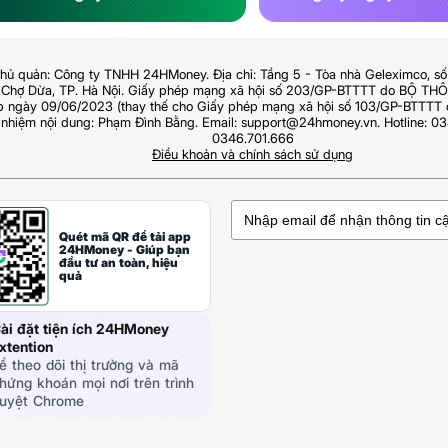
hủ quản: Công ty TNHH 24HMoney. Địa chỉ: Tầng 5 - Tòa nhà Geleximco, s
Chợ Dừa, TP. Hà Nội. Giấy phép mạng xã hội số 203/GP-BTTTT do BỘ T
ngày 09/06/2023 (thay thế cho Giấy phép mạng xã hội số 103/GP-BTTTT 
 nhiệm nội dung: Phạm Đình Bằng. Email: support@24hmoney.vn. Hotline: 03
0346.701.666
Điều khoản và chính sách sử dụng
Quét mã QR để tải app
24HMoney - Giúp bạn
đầu tư an toàn, hiệu
quả
ài đặt tiện ích 24HMoney
xtention
ể theo dõi thị trường và mã
hứng khoán mọi nơi trên trình
uyệt Chrome