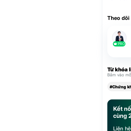
Theo dõi
PRO
Từ khóa 
Bấm vào mỗi
#Chứng k
Kết nố
cùng 
Liên h