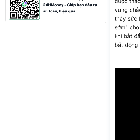
được tháo
24HMoney - Giúp bạn đầu tư
vững chắc
an toàn, hiệu quả
thấy sức
sớm" cho 
khi bắt đ
bất động