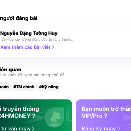
 người đăng bài
Nguyễn Đặng Tường Huy
(Co-Founder Cộng đồng đầu tư tăng trưởng)
Xem thêm các bài viết
liên quan
 từ khóa để xem bài cùng chủ đề
hoán
#Tài chính
#Kỹ năng
i truyền thông
Bạn muốn trở thà
24HMONEY ?
VIP/Pro ?
ệ tư vấn ngay
Đăng ký ngay