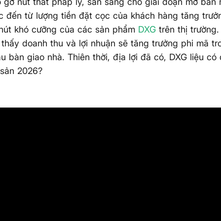
 gỡ nút thắt pháp lý, sẵn sàng cho giai đoạn mở bán 
 đến từ lượng tiền đặt cọc của khách hàng tăng trưở
 hút khó cưỡng của các sản phẩm
DXG
trên thị trường.
thấy doanh thu và lợi nhuận sẽ tăng trưởng phi mã tr
ầu bàn giao nhà. Thiên thời, địa lợi đã có, DXG liệu có
 sản 2026?