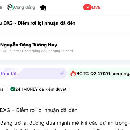
Dành cho bạn
ch
Cộng đồng
LIVE
u DXG - Điểm rơi lợi nhuận đã đến
Nguyễn Đặng Tường Huy
(Co-Founder Cộng đồng đầu tư tăng trưởng)
 tóm tắt
BCTC Q2.2026: xem ng
ia
24HMONEY đã kiểm duyệt
DXG - Điểm rơi lợi nhuận đã đến
đang trở lại đường đua mạnh mẽ khi các dự án trọng 