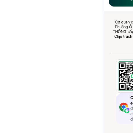
Cơ quan c
Phường Ô 
THÔNG cấp 
Chịu trách
C
e
đ
c
d