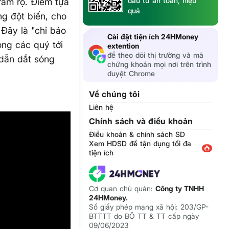
đầu tư an toàn, hiệu
rầm rộ. Điểm tựa
quả
ng đột biến, cho
 Đây là "chỉ báo
Cài đặt tiện ích 24HMoney
ong các quý tới
extention
để theo dõi thị trường và mã
 dẫn dắt sóng
chứng khoán mọi nơi trên trình
duyệt Chrome
Về chúng tôi
Liên hệ
Chính sách và điều khoản
Điều khoản & chính sách SD
Xem HDSD để tận dụng tối đa
tiện ích
Cơ quan chủ quản:
Công ty TNHH
24HMoney.
Số giấy phép mạng xã hội: 203/GP-
BTTTT do BỘ TT & TT cấp ngày
09/06/2023