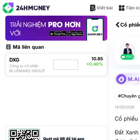
Viết bài
Tiện í
Cổ phiế
Mã liên quan
PRO
10.85
DXG
+0.46%
Công ty cổ phần
BLUEMARQ GROUP
M.AI
#Chuyên g
14/05/2026
Cổ phiếu 
Đất Xanh 
Quét mã QR để tải app