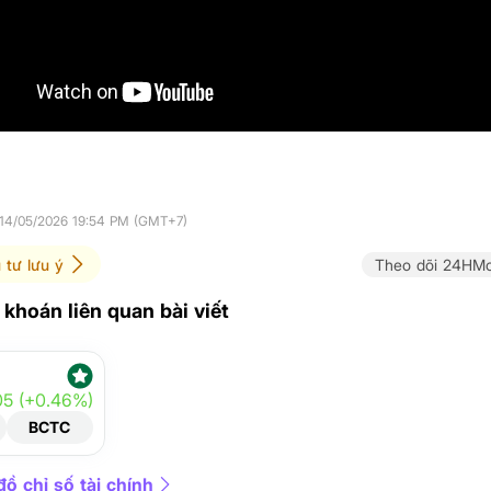
 14/05/2026 19:54 PM (GMT+7)
 tư lưu ý
Theo dõi 24HMo
khoán liên quan bài viết
05 (+0.46%)
BCTC
ồ chỉ số tài chính