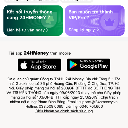
Kết nối truyền thông
Bạn muốn trở thành
cùng 24HMONEY ?
VIP/Pro ?
Đăng ký ngay
Liên hệ tư vấn ngay
24HMoney
Tải app
trên mobile
Cơ quan chủ quản: Công ty TNHH 24HMoney. Địa chỉ: Tầng 5 - Tòa
nhà Geleximco, số 36 phố Hoàng Cầu, Phường Ô Chợ Dừa, TP. Hà
Nội. Giấy phép mạng xã hội số 203/GP-BTTTT do BỘ THÔNG TIN
VÀ TRUYỀN THÔNG cấp ngày 09/06/2023 (thay thế cho Giấy phép
mạng xã hội số 103/GP-BTTTT cấp ngày 25/3/2019). Chịu trách
nhiệm nội dung: Phạm Đình Bằng. Email: support@24hmoney.vn.
Hotline: 038.509.6665. Liên hệ: 0346.701.666
Điều khoản và chính sách sử dụng