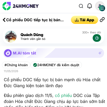
Cổ phiếu DGC tiếp tục bị bán
Tải App
mạnh dù Hóa chất Đức Giang kiện
toàn lãnh đạo
300+ theo dõi
Quách Dũng
Thành viên gắn bó
M.AI tóm tắt
#Chứng khoán
24HMONEY đã kiểm duyệt
11/05/2026
Cổ phiếu DGC tiếp tục bị bán mạnh dù Hóa chất
Đức Giang kiện toàn lãnh đạo
Đầu phiên giao dịch 11/5,
cổ phiếu
DGC của Tập
đoàn Hóa chất Đức Giang chịu áp lực bán sớm bất