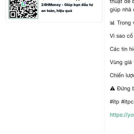
thuật để 
24HMoney - Giúp bạn đầu tư
giúp nhà 
an toàn, hiệu quả
📊 Trong 
Vì sao cổ
Các tín h
Vùng giá
Chiến lư
⚠️ Đừng b
#itp #itp
https://