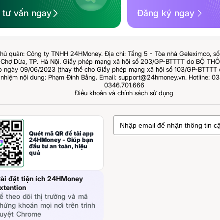
ệ tư vấn ngay
Đăng ký ngay
hủ quản: Công ty TNHH 24HMoney. Địa chỉ: Tầng 5 - Tòa nhà Geleximco, s
Chợ Dừa, TP. Hà Nội. Giấy phép mạng xã hội số 203/GP-BTTTT do BỘ T
ngày 09/06/2023 (thay thế cho Giấy phép mạng xã hội số 103/GP-BTTTT 
 nhiệm nội dung: Phạm Đình Bằng. Email: support@24hmoney.vn. Hotline: 03
0346.701.666
Điều khoản và chính sách sử dụng
Quét mã QR để tải app
24HMoney - Giúp bạn
đầu tư an toàn, hiệu
quả
ài đặt tiện ích 24HMoney
xtention
ể theo dõi thị trường và mã
hứng khoán mọi nơi trên trình
uyệt Chrome