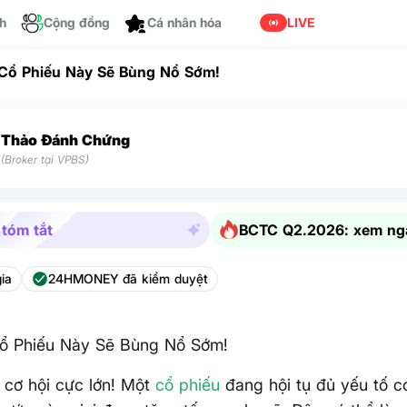
ch
Cộng đồng
LIVE
Cá nhân hóa
Cổ Phiếu Này Sẽ Bùng Nổ Sớm!
Thảo Đánh Chứng
(Broker tại VPBS)
 tóm tắt
BCTC Q2.2026: xem ng
ia
24HMONEY đã kiểm duyệt
ổ Phiếu Này Sẽ Bùng Nổ Sớm!
 cơ hội cực lớn! Một
cổ phiếu
đang hội tụ đủ yếu tố c