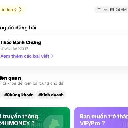
 tư lưu ý
Theo dõi 24HMo
 người đăng bài
Thảo Đánh Chứng
(Broker tại VPBS)
Xem thêm các bài viết
liên quan
 từ khóa để xem bài cùng chủ đề
#Chứng khoán
#Kinh doanh
i truyền thông
Bạn muốn trở thà
24HMONEY ?
VIP/Pro ?