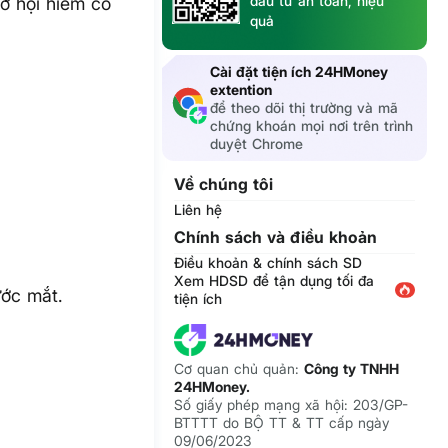
đầu tư an toàn, hiệu
ơ hội hiếm có
quả
Cài đặt tiện ích 24HMoney
extention
để theo dõi thị trường và mã
chứng khoán mọi nơi trên trình
duyệt Chrome
Về chúng tôi
Liên hệ
Chính sách và điều khoản
Điều khoản & chính sách SD
Xem HDSD để tận dụng tối đa
ước mắt.
tiện ích
Cơ quan chủ quản:
Công ty TNHH
24HMoney.
Số giấy phép mạng xã hội: 203/GP-
BTTTT do BỘ TT & TT cấp ngày
09/06/2023