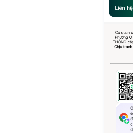
Liên h
Cơ quan c
Phường Ô 
THÔNG cấp 
Chịu trách
C
e
đ
c
d