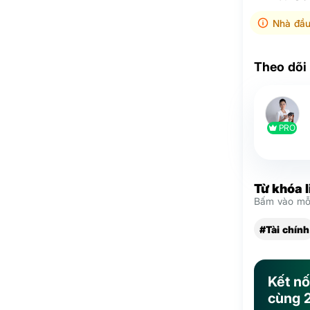
Nhà đầu
Theo dõi
PRO
Từ khóa 
Bấm vào mỗi
#Tài chính
Kết nố
cùng 