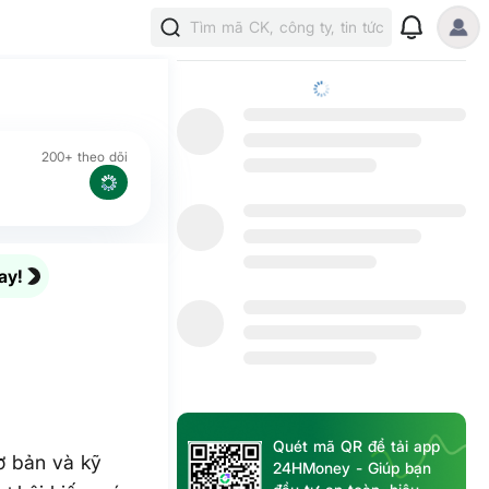
Tìm mã CK, công ty, tin tức
200+ theo dõi
ay!
Quét mã QR để tải app
ơ bản và kỹ
24HMoney - Giúp bạn