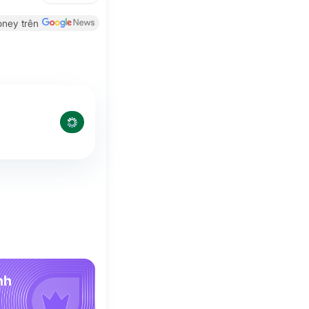
ney trên
nh