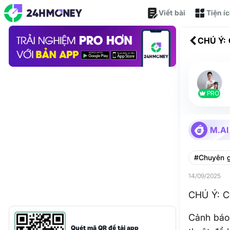
Viết bài
Tiện í
CHÚ Ý: 
PRO
M.AI
#Chuyên g
14/09/2025
CHÚ Ý: C
Cảnh báo
Quét mã QR để tải app