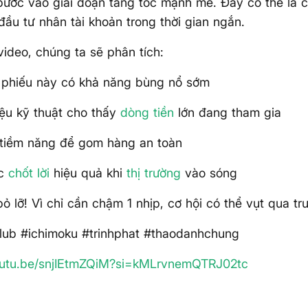
bước vào giai đoạn tăng tốc mạnh mẽ. Đây có thể là c
đầu tư nhân tài khoản trong thời gian ngắn.
video, chúng ta sẽ phân tích:
 phiếu này có khả năng bùng nổ sớm
iệu kỹ thuật cho thấy
dòng tiền
lớn đang tham gia
 tiềm năng để gom hàng an toàn
ợc
chốt lời
hiệu quả khi
thị trường
vào sóng
ỏ lỡ! Vì chỉ cần chậm 1 nhịp, cơ hội có thể vụt qua tr
club #ichimoku #trinhphat #thaodanhchung
youtu.be/snjIEtmZQiM?si=kMLrvnemQTRJ02tc