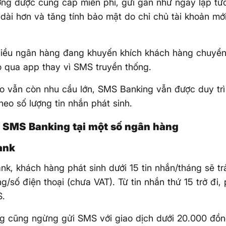
ờng được cung cấp miễn phí, gửi gần như ngay lập tức,
 dài hơn và tăng tính bảo mật do chỉ chủ tài khoản mớ
nhiều ngân hàng đang khuyến khích khách hàng chuyể
 qua app thay vì SMS truyền thống.
o vẫn còn nhu cầu lớn, SMS Banking vẫn được duy tr
theo số lượng tin nhắn phát sinh.
í SMS Banking tại một số ngân hàng
ank
ank, khách hàng phát sinh dưới 15 tin nhắn/tháng sẽ t
g/số điện thoại (chưa VAT). Từ tin nhắn thứ 15 trở đi, 
S.
g cũng ngừng gửi SMS với giao dịch dưới 20.000 đồn