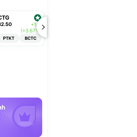
CTG
32.50
+1.15
(+3.67%)
PTKT
BCTC
nh