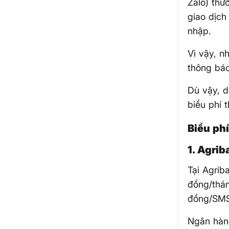
Zalo) thư
giao dịch
nhập.
Vì vậy, 
thông báo
Dù vậy, d
biểu phí 
Biểu ph
1. Agrib
Tại Agrib
đồng/thán
đồng/SM
Ngân hàn