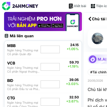
Viết bài
Tiện í
Chủ tài
Mã liên quan
24.15
MBB
+1.05%
Ngân hàng Thương mại
Cổ phần Quân đội
M.AI
59.70
VCB
+1.19%
Ngân hàng Thương mại
Cổ phần Ngoại thương
#Tài chính
Việt Nam
39.05
BID
20/05/2026
+3.03%
Ngân hàng Thương mại
Chủ tài k
Cổ phần Đầu tư và Phát
triển Việt Nam
32.50
CTG
Phí dịch 
+3.67%
Ngân hàng Thương mại
từ số dư 
Cổ phần Công Thương