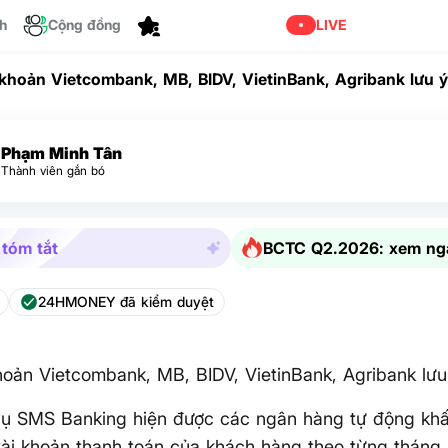
ch
Cộng đồng
Cá nhân hóa
LIVE
 khoản Vietcombank, MB, BIDV, VietinBank, Agribank lưu 
Phạm Minh Tân
Thành viên gắn bó
 tóm tắt
BCTC Q2.2026: xem ng
24HMONEY đã kiểm duyệt
hoản Vietcombank, MB, BIDV, VietinBank, Agribank lưu
vụ SMS Banking hiện được các ngân hàng tự động khấu
tài khoản thanh toán của khách hàng theo từng tháng