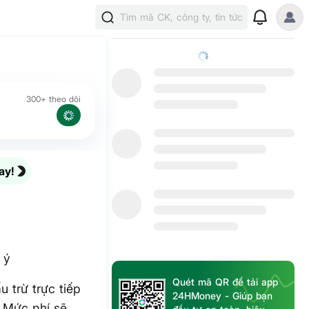
Tìm mã CK, công ty, tin tức
ý
300+ theo dõi
ay!
 ý
Quét mã QR để tải app
 trừ trực tiếp
24HMoney - Giúp bạn
. Mức phí sẽ