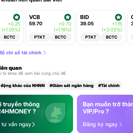
VCB
BID
59.70
39.05
+0.25
+0.70
+1.15
(+1.05%)
(+1.19%)
(+3.03%)
BCTC
PTKT
BCTC
PTKT
BCTC
ồ chỉ số tài chính
liên quan
 từ khóa để xem bài cùng chủ đề
 động khác của NHNN
#Giám sát ngân hàng
#Tài chính
i truyền thông
Bạn muốn trở thà
24HMONEY ?
VIP/Pro ?
ệ tư vấn ngay
Đăng ký ngay