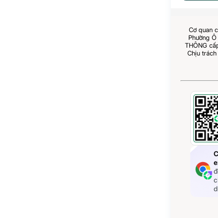
Cơ quan c
Phường Ô 
THÔNG cấp 
Chịu trách
C
e
đ
c
d