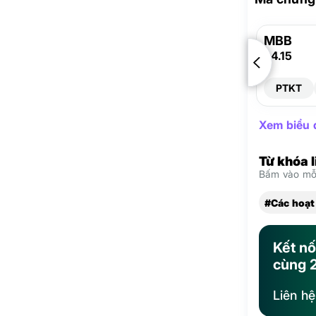
MBB
24.15
PTKT
Xem biểu đ
Từ khóa 
Bấm vào mỗi
#Các hoạt
Kết nố
cùng 
Liên h