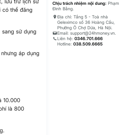
 lưu trữ lịch sử
Chịu trách nhiệm nội dung:
Phạm
Đình Bằng.
i có thể đăng
Địa chỉ: Tầng 5 - Toà nhà
Geleximco số 36 Hoàng Cầu,
Phường Ô Chợ Dừa, Hà Nội.
n sang sử dụng
Email: support@24hmoney.vn.
Liên hệ:
0346.701.666
Hotline:
038.509.6665
ì nhưng áp dụng
rả 10.000
phí là 800
g.