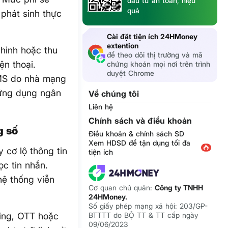
đầu tư an toàn, hiệu
quả
 phát sinh thực
Cài đặt tiện ích 24HMoney
extention
chỉnh hoặc thu
để theo dõi thị trường và mã
ện thoại.
chứng khoán mọi nơi trên trình
duyệt Chrome
SMS do nhà mạng
 ứng dụng ngân
Về chúng tôi
Liên hệ
Chính sách và điều khoản
g số
Điều khoản & chính sách SD
Xem HDSD để tận dụng tối đa
cơ lộ thông tin
tiện ích
ọc tin nhắn.
hệ thống viễn
Cơ quan chủ quản:
Công ty TNHH
24HMoney.
Số giấy phép mạng xã hội: 203/GP-
ing, OTT hoặc
BTTTT do BỘ TT & TT cấp ngày
09/06/2023