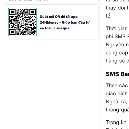
Việt Nam
thay đổi 
tế.
Quét mã QR để tải app
24HMoney - Giúp bạn đầu tư
Thời gian
an toàn, hiệu quả
phí SMS B
Nguyên n
cung cấp 
hàng số đ
SMS Ban
Theo các 
giao dịch
Ngoài ra,
thông quá
Trong khi