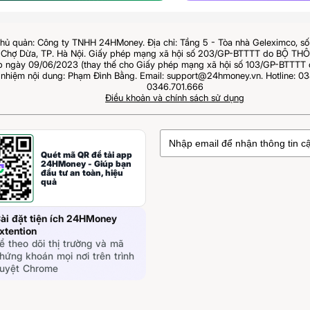
hủ quản: Công ty TNHH 24HMoney. Địa chỉ: Tầng 5 - Tòa nhà Geleximco, s
Chợ Dừa, TP. Hà Nội. Giấy phép mạng xã hội số 203/GP-BTTTT do BỘ T
ngày 09/06/2023 (thay thế cho Giấy phép mạng xã hội số 103/GP-BTTTT 
 nhiệm nội dung: Phạm Đình Bằng. Email: support@24hmoney.vn. Hotline: 03
0346.701.666
Điều khoản và chính sách sử dụng
Quét mã QR để tải app
24HMoney - Giúp bạn
đầu tư an toàn, hiệu
quả
ài đặt tiện ích 24HMoney
xtention
ể theo dõi thị trường và mã
hứng khoán mọi nơi trên trình
uyệt Chrome