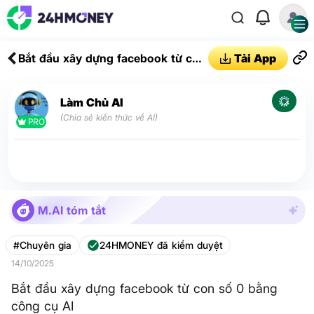
Bắt đầu xây dựng facebook từ con
Tải App
số 0 bằng công cụ AI
Làm Chủ AI
(Chia sẻ kiến thức về AI)
PRO
M.AI tóm tắt
#Chuyên gia
24HMONEY đã kiểm duyệt
14/10/2025
Bắt đầu xây dựng facebook từ con số 0 bằng
công cụ AI