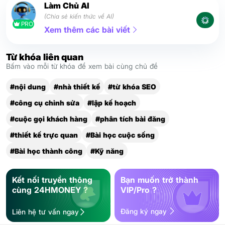
Làm Chủ AI
(Chia sẻ kiến thức về AI)
PRO
Xem thêm các bài viết
Từ khóa liên quan
Bấm vào mỗi từ khóa để xem bài cùng chủ đề
#nội dung
#nhà thiết kế
#từ khóa SEO
#công cụ chỉnh sửa
#lập kế hoạch
#cuộc gọi khách hàng
#phân tích bài đăng
#thiết kế trực quan
#Bài học cuộc sống
#Bài học thành công
#Kỹ năng
Kết nối truyền thông
Bạn muốn trở thành
cùng 24HMONEY ?
VIP/Pro ?
Đăng ký ngay
Liên hệ tư vấn ngay