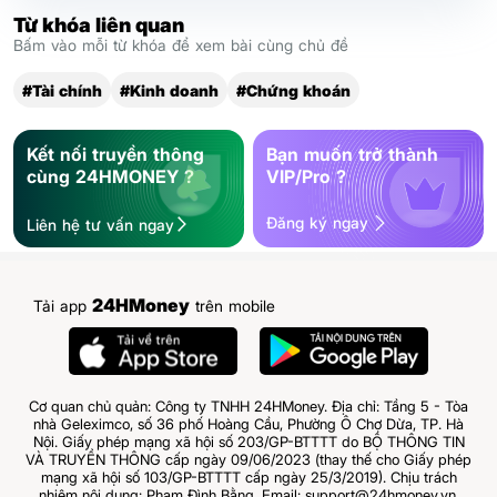
Từ khóa liên quan
Bấm vào mỗi từ khóa để xem bài cùng chủ đề
#Tài chính
#Kinh doanh
#Chứng khoán
Kết nối truyền thông
Bạn muốn trở thành
cùng 24HMONEY ?
VIP/Pro ?
Đăng ký ngay
Liên hệ tư vấn ngay
24HMoney
Tải app
trên mobile
Cơ quan chủ quản: Công ty TNHH 24HMoney. Địa chỉ: Tầng 5 - Tòa
nhà Geleximco, số 36 phố Hoàng Cầu, Phường Ô Chợ Dừa, TP. Hà
Nội. Giấy phép mạng xã hội số 203/GP-BTTTT do BỘ THÔNG TIN
VÀ TRUYỀN THÔNG cấp ngày 09/06/2023 (thay thế cho Giấy phép
mạng xã hội số 103/GP-BTTTT cấp ngày 25/3/2019). Chịu trách
nhiệm nội dung: Phạm Đình Bằng. Email: support@24hmoney.vn.