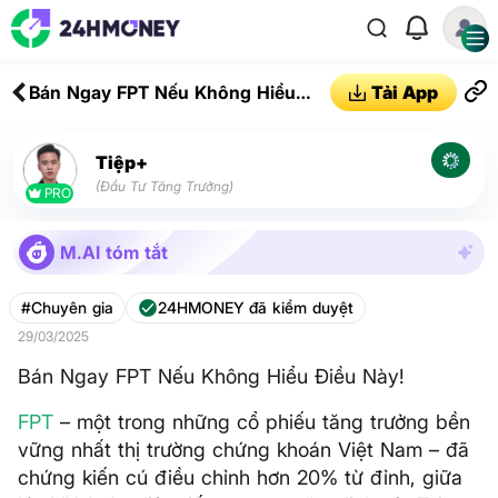
Bán Ngay FPT Nếu Không Hiểu
Tải App
Điều Này!
Tiệp+
(Đầu Tư Tăng Trưởng)
PRO
M.AI tóm tắt
#Chuyên gia
24HMONEY đã kiểm duyệt
29/03/2025
Bán Ngay FPT Nếu Không Hiểu Điều Này!
FPT
– một trong những cổ phiếu tăng trưởng bền
vững nhất thị trường chứng khoán Việt Nam – đã
chứng kiến cú điều chỉnh hơn 20% từ đỉnh, giữa