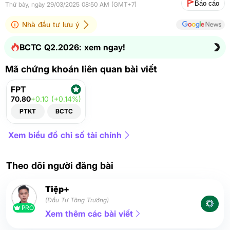
Báo cáo
Thứ bảy, ngày 29/03/2025 08:50 AM (GMT+7)
Nhà đầu tư lưu ý
BCTC Q2.2026: xem ngay!
Mã chứng khoán liên quan bài viết
FPT
70.80
+0.10 (+0.14%)
PTKT
BCTC
Xem biểu đồ chỉ số tài chính
Theo dõi người đăng bài
Tiệp+
(Đầu Tư Tăng Trưởng)
PRO
Xem thêm các bài viết