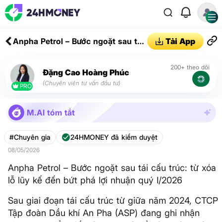
Anpha Petrol – Bước ngoặt sau tái
Tải App
cấu trúc: từ xóa lỗ lũy kế đến bứt
phá lợi nhuận quý I/2026
200+ theo dõi
Đặng Cao Hoàng Phúc
(Chuyên viên tư vấn đầu tư)
PRO
M.AI tóm tắt
#Chuyên gia
24HMONEY đã kiểm duyệt
08/05/2026
Anpha Petrol – Bước ngoặt sau tái cấu trúc: từ xóa
lỗ lũy kế đến bứt phá lợi nhuận quý I/2026
Sau giai đoạn tái cấu trúc từ giữa năm 2024, CTCP
Tập đoàn Dầu khí An Pha (ASP) đang ghi nhận