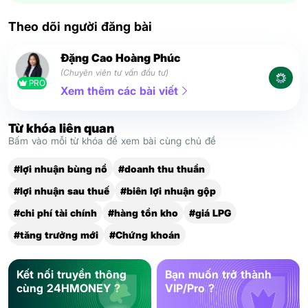
Theo dõi người đăng bài
Đặng Cao Hoàng Phúc
(Chuyên viên tư vấn đầu tư)
PRO
Xem thêm các bài viết
Từ khóa liên quan
Bấm vào mỗi từ khóa để xem bài cùng chủ đề
#lợi nhuận bùng nổ
#doanh thu thuần
#lợi nhuận sau thuế
#biên lợi nhuận gộp
#chi phí tài chính
#hàng tồn kho
#giá LPG
#tăng trưởng mới
#Chứng khoán
Kết nối truyền thông
Bạn muốn trở thành
cùng 24HMONEY ?
VIP/Pro ?