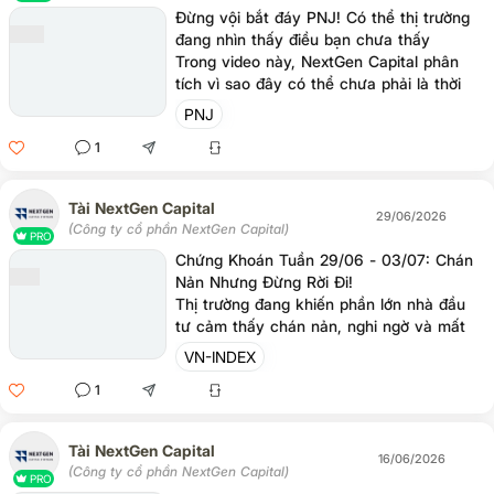
Đừng vội bắt đáy PNJ! Có thể thị trường
đang nhìn thấy điều bạn chưa thấy
Trong video này, NextGen Capital phân
tích vì sao đây có thể chưa phải là thời
điểm phù hợp để giải ngân dòng tiền mới
PNJ
vào cổ phiếu PNJ, bất chấp việc cổ phiếu
1
đã giảm rất mạnh trong thời gian gần đây.
Tài NextGen Capital
29/06/2026
(Công ty cổ phần NextGen Capital)
PRO
Chứng Khoán Tuần 29/06 - 03/07: Chán
Nản Nhưng Đừng Rời Đi!
Thị trường đang khiến phần lớn nhà đầu
tư cảm thấy chán nản, nghi ngờ và mất
kiên nhẫn. Nhưng chính những giai đoạn
VN-INDEX
như vậy lại thường là thời điểm tạo nên
1
những cơ hội đầu tư lớn nhất.
Tài NextGen Capital
16/06/2026
(Công ty cổ phần NextGen Capital)
PRO