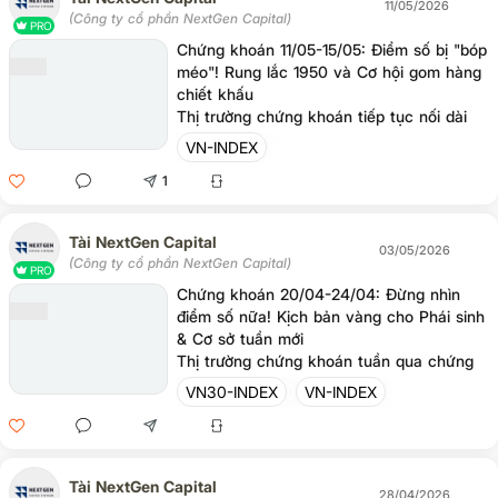
11/05/2026
(Công ty cổ phần NextGen Capital)
PRO
Chứng khoán 11/05-15/05: Điểm số bị "bóp
méo"! Rung lắc 1950 và Cơ hội gom hàng
chiết khấu
Thị trường chứng khoán tiếp tục nối dài
đà tăng lên tuần thứ 6 liên tiếp, bứt phá
VN-INDEX
khỏi mốc 1.900 điểm. Tuy nhiên, đằng sau
1
sự hưng phấn của điểm số là trạng thái
"xanh vỏ đỏ lòng" khi đà tăng chủ yếu
dựa vào lực kéo trụ (đặc biệt là họ VIN)
Tài NextGen Capital
và lực đỡ từ nhà đầu tư cá nhân để đối
03/05/2026
(Công ty cổ phần NextGen Capital)
trọng lại đà xả ròng quyết liệt của Khối
PRO
ngoại.
Chứng khoán 20/04-24/04: Đừng nhìn
điểm số nữa! Kịch bản vàng cho Phái sinh
& Cơ sở tuần mới
Thị trường chứng khoán tuần qua chứng
kiến nghịch lý "xanh vỏ đỏ lòng" khi VN-
VN30-INDEX
VN-INDEX
Index tăng thốc nhưng thanh khoản lại sụt
giảm.
Tài NextGen Capital
28/04/2026