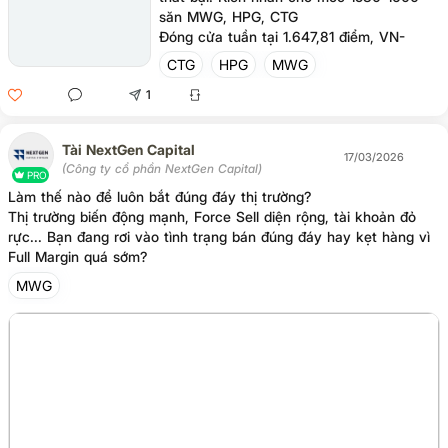
săn MWG, HPG, CTG
Đóng cửa tuần tại 1.647,81 điểm, VN-
INDEX tiếp tục bám sát dải dưới Bollinger
CTG
HPG
MWG
Bands với các chỉ báo kỹ thuật chìm sâu
1
vào vùng quá bán. Thực tế, các nỗ lực
đảo chiều tuần qua đều thất bại nhanh
chóng do thanh khoản cạn kiệt, cho thấy
Tài NextGen Capital
dòng tiền bắt đáy vẫn e dè đứng ngoài
17/03/2026
(Công ty cổ phần NextGen Capital)
quan sát. Chính sự thiếu hụt trầm trọng
PRO
Làm thế nào để luôn bắt đúng đáy thị trường?
của lực cầu chủ động đã khiến thị trường
Thị trường biến động mạnh, Force Sell diện rộng, tài khoản đỏ
trở nên cực kỳ mong manh.
rực... Bạn đang rơi vào tình trạng bán đúng đáy hay kẹt hàng vì
Full Margin quá sớm?
MWG