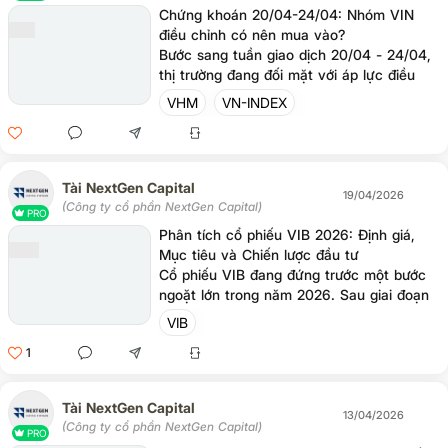
Chứng khoán 20/04-24/04: Nhóm VIN
điều chỉnh có nên mua vào?
Bước sang tuần giao dịch 20/04 - 24/04,
thị trường đang đối mặt với áp lực điều
chỉnh rõ nét khi nhóm cổ phiếu trụ họ VIN
VHM
VN-INDEX
(VIC, VHM, VRE) tiến sát đỉnh ngắn hạn
và bị chốt lời.
Tài NextGen Capital
19/04/2026
(Công ty cổ phần NextGen Capital)
PRO
Phân tích cổ phiếu VIB 2026: Định giá,
Mục tiêu và Chiến lược đầu tư
Cổ phiếu VIB đang đứng trước một bước
ngoặt lớn trong năm 2026. Sau giai đoạn
lợi nhuận đi ngang và áp lực nợ xấu bao
VIB
phủ, liệu "cỗ máy bán lẻ" này đã thực sự
1
chạm đáy chu kỳ?
Tài NextGen Capital
13/04/2026
(Công ty cổ phần NextGen Capital)
PRO