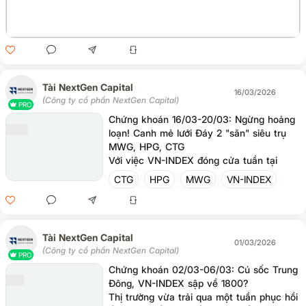
Tài NextGen Capital
16/03/2026
(Công ty cổ phần NextGen Capital)
PRO
Chứng khoán 16/03-20/03: Ngừng hoảng
loạn! Canh mẻ lưới Đáy 2 "săn" siêu trụ
MWG, HPG, CTG
Với việc VN-INDEX đóng cửa tuần tại
1.696,24 điểm, thị trường đang bước vào
CTG
HPG
MWG
VN-INDEX
giai đoạn "thẩm thấu" rủi ro. Thực tế,
những cú sốc lớn từ chiến sự Trung Đông
đã được phản ánh phần lớn vào đà rơi
khốc liệt vừa qua. Thời gian tới, khi các
Tài NextGen Capital
luồng tin tức tiêu cực dần bão hòa và giá
01/03/2026
(Công ty cổ phần NextGen Capital)
dầu thế giới ngừng biến động giật cục,
PRO
tâm lý hoảng loạn của đám đông sẽ
Chứng khoán 02/03-06/03: Cú sốc Trung
nhanh chóng lắng xuống.
Đông, VN-INDEX sập về 1800?
Thị trường vừa trải qua một tuần phục hồi