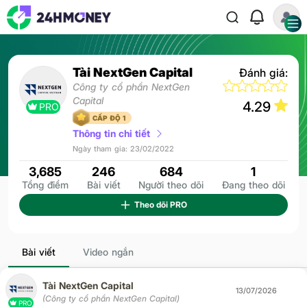
Tài NextGen Capital
Đánh giá:
Công ty cổ phần NextGen
Capital
4.29
PRO
CẤP ĐỘ 1
Thông tin chi tiết
Ngày tham gia: 23/02/2022
3,685
246
684
1
Tổng điểm
Bài viết
Người theo dõi
Đang theo dõi
Theo dõi
PRO
Bài viết
Video ngắn
Tài NextGen Capital
13/07/2026
(Công ty cổ phần NextGen Capital)
PRO