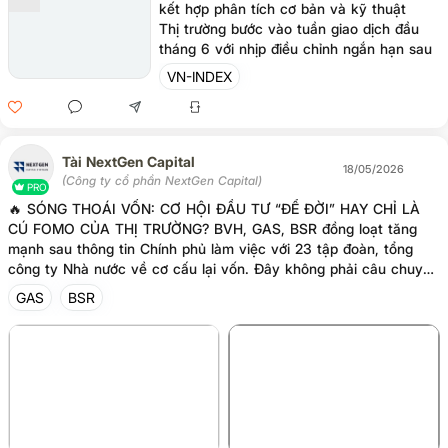
kết hợp phân tích cơ bản và kỹ thuật
Thị trường bước vào tuần giao dịch đầu
tháng 6 với nhịp điều chỉnh ngắn hạn sau
khi "hụt hơi" từ đỉnh lịch sử. Thanh khoản
VN-INDEX
cạn kiệt cùng áp lực bán ròng miệt mài từ
khối ngoại đòi hỏi nhà đầu tư phải đặt bài
toán bảo vệ tài khoản lên hàng đầu.
Tài NextGen Capital
18/05/2026
(Công ty cổ phần NextGen Capital)
PRO
🔥 SÓNG THOÁI VỐN: CƠ HỘI ĐẦU TƯ “ĐỂ ĐỜI” HAY CHỈ LÀ
CÚ FOMO CỦA THỊ TRƯỜNG? BVH, GAS, BSR đồng loạt tăng
mạnh sau thông tin Chính phủ làm việc với 23 tập đoàn, tổng
công ty Nhà nước về cơ cấu lại vốn. Đây không phải câu chuyện
nhỏ. Bởi mỗi khi thị trường bắt đầu nhắc tới “thoái vốn”, điều
GAS
BSR
dòng tiền nhìn thấy không chỉ là tin tức… mà là khả năng định
giá lại cả doanh nghiệp. ❓ VÌ SAO CỔ PHIẾU THƯỜNG TĂNG
MẠNH KHI CÓ CÂU CHUYỆN THOÁI VỐN? Cú hích định giá lại:
Đất đai đắc địa, quyền khai thác mỏ... nhiều năm bị "giấu" dưới
mức định giá lịch sử rẻ mạt trên báo cáo tài chính. Khi thoái vốn,
+1
tài