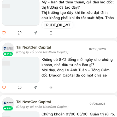
Mỹ - Iran đạt thỏa thuận, giá dầu lao dốc:
thị trường đã tạo đáy?
Thị trường tạo đáy khi tin xấu đạt đỉnh,
chứ không phải khi tin tốt xuất hiện. Thỏa
thuận Mỹ - Iran và cú giảm mạnh của giá
CRUDE_OIL_WTI
dầu có phải là dấu hiệu cho thấy những
điều tồi tệ nhất đã ở phía sau? Trong
video này, chúng tôi sẽ cùng phân tích:
Tài NextGen Capital
02/06/2026
(Công ty cổ phần NextGen Capital)
PRO
Không có 8-12 tiếng mỗi ngày cho chứng
khoán, nhà đầu tư nên làm gì?
Mới đây, ông Lê Anh Tuấn – Tổng Giám
đốc Dragon Capital đã có một chia sẻ
đáng suy ngẫm: "Nếu không có 8-12 tiếng
mỗi ngày để nghiên cứu thị trường, nhà
đầu tư nên cân nhắc giao tiền cho chuyên
gia.". (Link bài viết chi tiết trong phần dưới
bình luận).
Tài NextGen Capital
01/06/2026
(Công ty cổ phần NextGen Capital)
PRO
Chứng khoán 01/06-05/06: Quản trị rủi ro,