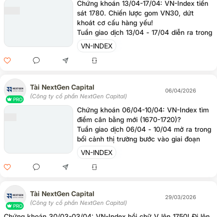
Chứng khoán 13/04-17/04: VN-Index tiến
sát 1780. Chiến lược gom VN30, dứt
khoát cơ cấu hàng yếu!
Tuần giao dịch 13/04 - 17/04 diễn ra trong
bối cảnh vĩ mô có sự xung đột thông tin:
VN-INDEX
kỳ vọng từ chính sách kích thích kinh tế,
nới lỏng tiền tệ trong nước đan xen với rủi
ro từ đàm phán Mỹ - Iran. Dưới quán tính
hiện tại, VN-Index dự kiến tiếp đà kéo
Tài NextGen Capital
rướn lên vùng cản 1.770 - 1.780 điểm
06/04/2026
(Công ty cổ phần NextGen Capital)
trước khi chịu áp lực chốt lời, hạ nhiệt và
PRO
bước vào pha tích lũy quanh biên độ 1.720
Chứng khoán 06/04-10/04: VN-Index tìm
- 1.770 điểm.
điểm cân bằng mới (1670-1720)?
Tuần giao dịch 06/04 - 10/04 mở ra trong
bối cảnh thị trường bước vào giai đoạn
bão hòa thông tin. Sự đan xen giữa các
VN-INDEX
biến số vĩ mô và luồng thông tin tích cực
trong nước khiến xung lực của nhịp hồi
phục tạm thời chững lại.
Tài NextGen Capital
29/03/2026
(Công ty cổ phần NextGen Capital)
PRO
Chứng khoán 30/03-03/04: VN-Index hồi chữ V lên 1750! Đi lên