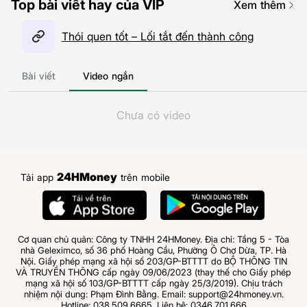
Top bài viết hay của VIP
Xem thêm
Thói quen tốt – Lối tắt đến thành công
Bài viết
Video ngắn
Chưa có video
24HMoney
Tải app
trên mobile
Cơ quan chủ quản: Công ty TNHH 24HMoney. Địa chỉ: Tầng 5 - Tòa
nhà Geleximco, số 36 phố Hoàng Cầu, Phường Ô Chợ Dừa, TP. Hà
Nội. Giấy phép mạng xã hội số 203/GP-BTTTT do BỘ THÔNG TIN
VÀ TRUYỀN THÔNG cấp ngày 09/06/2023 (thay thế cho Giấy phép
mạng xã hội số 103/GP-BTTTT cấp ngày 25/3/2019). Chịu trách
nhiệm nội dung: Phạm Đình Bằng. Email: support@24hmoney.vn.
Hotline: 038.509.6665. Liên hệ: 0346.701.666