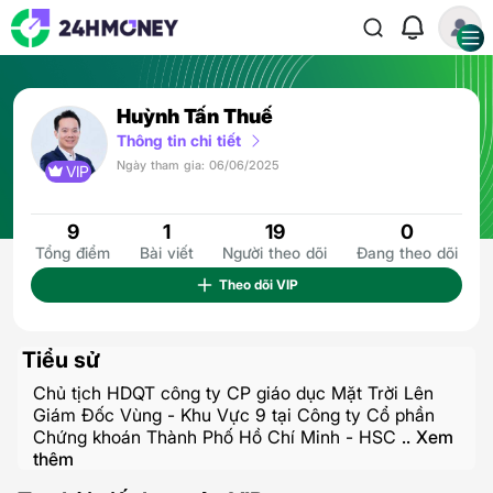
Huỳnh Tấn Thuế
Thông tin chi tiết
Ngày tham gia: 06/06/2025
VIP
9
1
19
0
Tổng điểm
Bài viết
Người theo dõi
Đang theo dõi
Theo dõi
VIP
Tiểu sử
Chủ tịch HDQT công ty CP giáo dục Mặt Trời Lên
Giám Đốc Vùng - Khu Vực 9 tại Công ty Cổ phần
Chứng khoán Thành Phố Hồ Chí Minh - HSC
.. Xem
thêm