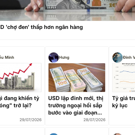
D 'chợ đen' thấp hơn ngân hàng
ểu Minh
Hưng
Đinh 
ì đang khiến tỷ
USD lập đỉnh mới, thị
Tỷ giá t
óng" trở lại?
trường ngoại hối sắp
kỷ lục
bước vào giai đoạn
căng thẳng?
29/07/2026
28/07/2026