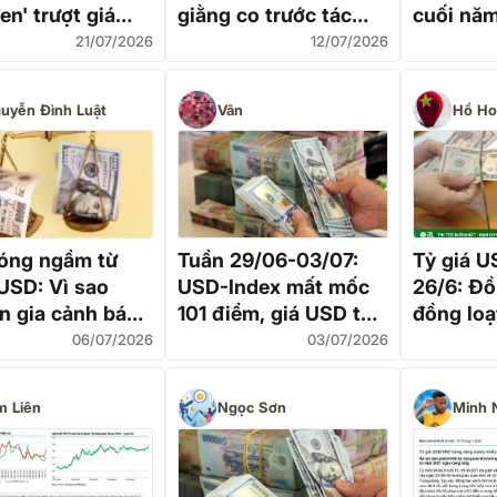
en' trượt giá
giằng co trước tác
cuối nă
 giữ đô dễ 'nóng
động từ Fed và căng
21/07/2026
12/07/2026
thẳng Trung Đông
uyễn Đình Luật
Vân
Hồ Ho
óng ngầm từ
Tuần 29/06-03/07:
Tỷ giá 
USD: Vì sao
USD-Index mất mốc
26/6: Đồ
n gia cảnh báo
101 điểm, giá USD tự
đồng loạ
ường có thể lặp
do giảm sâu
khối ngâ
06/07/2026
03/07/2026
ú sốc năm 2024?
chợ đen
m Liên
Ngọc Sơn
Minh 