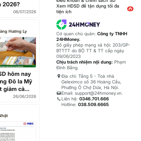
Điều khoản & chính sách SD
m 2026?
Xem HDSD để tận dụng tối đa
tiện ích
06/07/2026
àng Hương Ly
Cơ quan chủ quản:
Công ty TNHH
24HMoney.
Số giấy phép mạng xã hội: 203/GP-
BTTTT do BỘ TT & TT cấp ngày
09/06/2023
Chịu trách nhiệm nội dung:
Phạm
Đình Bằng.
USD hôm nay
Địa chỉ: Tầng 5 - Toà nhà
ng Đô la Mỹ
Geleximco số 36 Hoàng Cầu,
Phường Ô Chợ Dừa, Hà Nội.
t giảm cả
Email: support@24hmoney.vn.
n hàng và
26/06/2026
Liên hệ:
0346.701.666
Hotline:
038.509.6665
Nhật