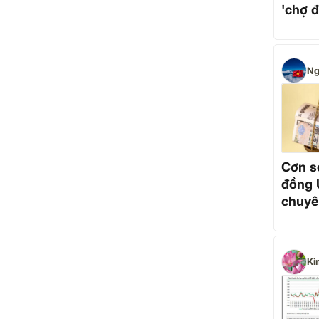
'chợ đ
người
ruột'
Ng
Cơn s
đồng 
chuyê
thị tr
lại c
Ki