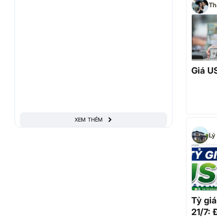
Th
Giá U
XEM THÊM
Lý
Tỷ gi
21/7: