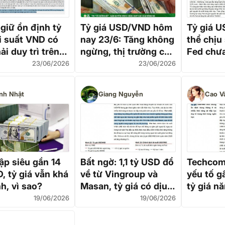
giữ ổn định tỷ
Tỷ giá USD/VND hôm
Tỷ giá 
ãi suất VND có
nay 23/6: Tăng không
thể chịu
ải duy trì trên
ngừng, thị trường chợ
Fed chưa
?
đen giảm nhiệt
suất
23/06/2026
23/06/2026
nh Nhật
Giang Nguyễn
Cao V
ập siêu gần 14
Bất ngờ: 1,1 tỷ USD đổ
Techcomb
, tỷ giá vẫn khá
về từ Vingroup và
yếu tố g
h, vì sao?
Masan, tỷ giá có dịu
tỷ giá n
lại?
19/06/2026
19/06/2026