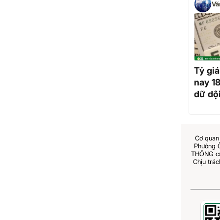
Vă
Tỷ gi
nay 1
dữ dội
giữ ng
Cơ quan 
Phường 
THÔNG cấp
Chịu trá