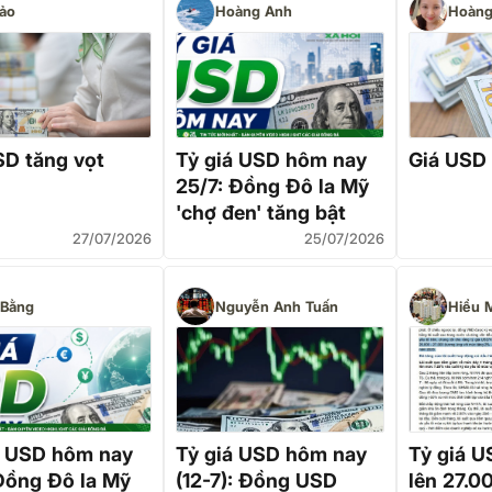
ảo
Hoàng Anh
Hoàng
SD tăng vọt
Tỷ giá USD hôm nay
Giá USD 
25/7: Đồng Đô la Mỹ
'chợ đen' tăng bật
27/07/2026
25/07/2026
 Bằng
Nguyễn Anh Tuấn
Hiểu 
á USD hôm nay
Tỷ giá USD hôm nay
Tỷ giá 
 Đồng Đô la Mỹ
(12-7): Đồng USD
lên 27.0