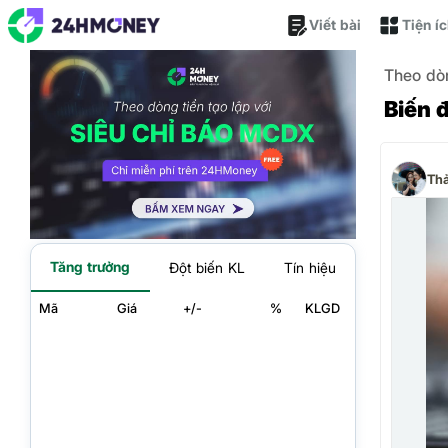
Viết bài
Tiện í
Theo dò
Biến 
Th
Tăng trưởng
Đột biến KL
Tín hiệu
Mã
Giá
+/-
%
KLGD