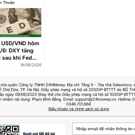
n Thuận
á USD/VND hôm
8/6: DXY tăng
 sau khi Fed
uyên lãi suất
18/06/2026
chủ quản: Công ty TNHH 24HMoney. Địa chỉ: Tầng 5 - Tòa nhà Geleximco, 
Ô Chợ Dừa, TP. Hà Nội. Giấy phép mạng xã hội số 203/GP-BTTTT do BỘ 
 ngày 09/06/2023 (thay thế cho Giấy phép mạng xã hội số 103/GP-BTTTT
ch nhiệm nội dung: Phạm Đình Bằng. Email: support@24hmoney.vn. Hotline: 0
0346.701.666
Điều khoản và chính sách sử dụng
Quét mã QR để tải