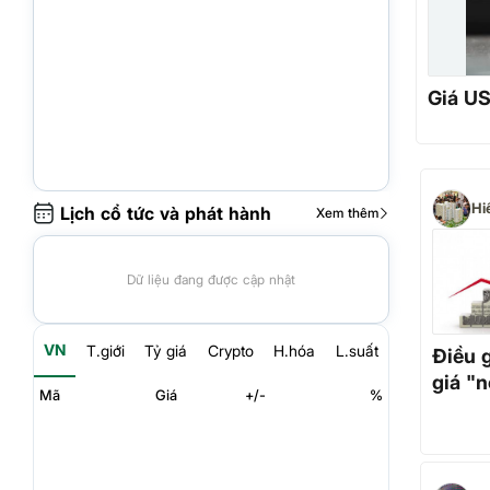
Giá US
Hi
Lịch cổ tức và phát hành
Xem thêm
Dữ liệu đang được cập nhật
VN
T.giới
Tỷ giá
Crypto
H.hóa
L.suất
Điều g
giá "n
Mã
Giá
+/-
%