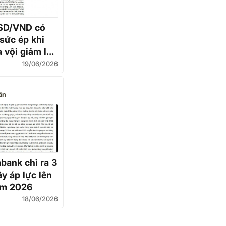
USD/VND có
 sức ép khi
 vội giảm lãi
19/06/2026
ân
ank chỉ ra 3
ây áp lực lên
ăm 2026
18/06/2026