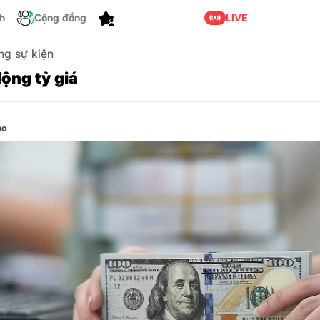
ch
Cộng đồng
Tùy chỉnh
LIVE
ng sự kiện
động tỷ giá
ảo