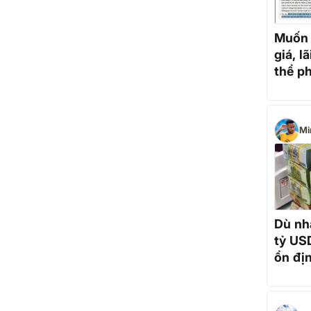
Muốn 
giá, l
thể ph
5,5%
Mi
Dù nh
tỷ USD
ổn địn