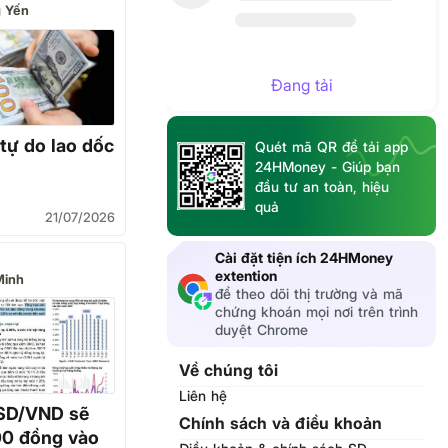
 Yến
Đang tải
tự do lao dốc
Quét mã QR để tải app
24HMoney - Giúp bạn
đầu tư an toàn, hiệu
quả
21/07/2026
Cài đặt tiện ích 24HMoney
extention
Minh
để theo dõi thị trường và mã
chứng khoán mọi nơi trên trình
duyệt Chrome
Về chúng tôi
Liên hệ
USD/VND sẽ
Chính sách và điều khoản
00 đồng vào