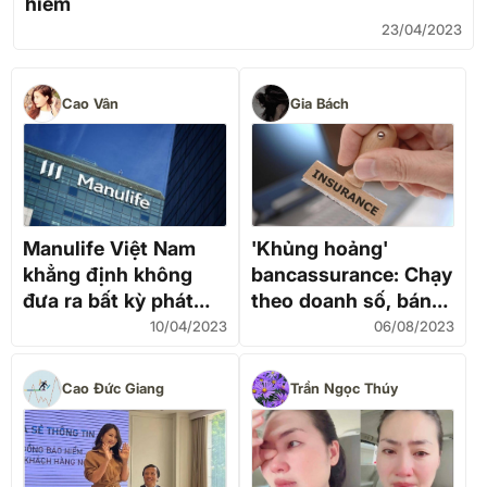
hiểm
23/04/2023
Cao Vân
Gia Bách
Manulife Việt Nam
'Khủng hoảng'
khẳng định không
bancassurance: Chạy
đưa ra bất kỳ phát
theo doanh số, bán
ngôn hoặc thông báo
rẻ niềm tin
10/04/2023
06/08/2023
nào liên quan đến
khách hàng của Công
Cao Đức Giang
Trần Ngọc Thúy
ty MVI Life