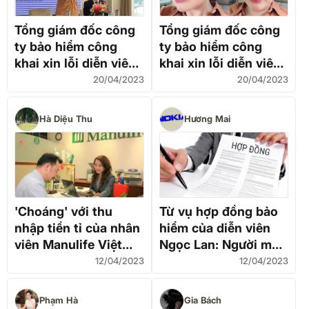
Tổng giám đốc công
Tổng giám đốc công
ty bảo hiểm công
ty bảo hiểm công
khai xin lỗi diễn viên
khai xin lỗi diễn viên
Ngọc Lan
Ngọc Lan
20/04/2023
20/04/2023
Hà Diệu Thu
Hương Mai
'Choáng' với thu
Từ vụ hợp đồng bảo
nhập tiền tỉ của nhân
hiểm của diễn viên
viên Manulife Việt
Ngọc Lan: Người mua
Nam
cần cẩn trọng
12/04/2023
12/04/2023
Phạm Hà
Gia Bách