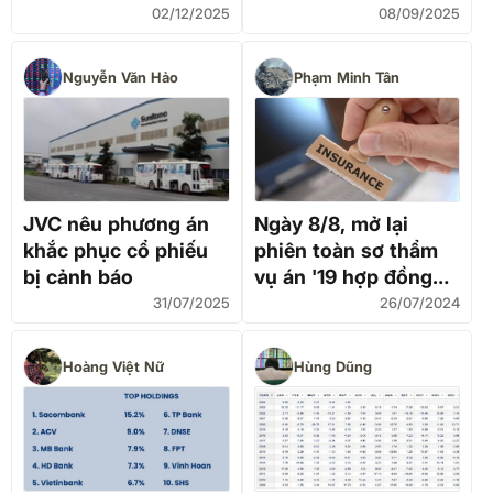
Bán Ở Vùng Kháng
02/12/2025
08/09/2025
Cự
Nguyễn Văn Hảo
Phạm Minh Tân
JVC nêu phương án
Ngày 8/8, mở lại
khắc phục cổ phiếu
phiên toàn sơ thẩm
bị cảnh báo
vụ án '19 hợp đồng
bảo hiểm’
31/07/2025
26/07/2024
Hoàng Việt Nữ
Hùng Dũng