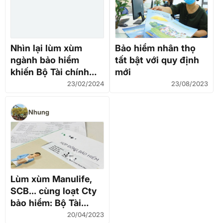
Nhìn lại lùm xùm
Bảo hiểm nhân thọ
ngành bảo hiểm
tất bật với quy định
khiến Bộ Tài chính
mới
thanh tra toàn diện
23/02/2024
23/08/2023
Nhung
Lùm xùm Manulife,
SCB... cùng loạt Cty
bảo hiểm: Bộ Tài
chính chỉ đạo nóng
20/04/2023