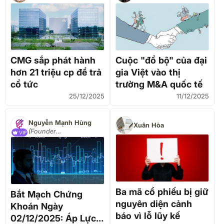
CMG sắp phát hành
Cuộc "đổ bộ" của đại
hơn 21 triệu cp để trả
gia Việt vào thị
cổ tức
trường M&A quốc tế
25/12/2025
11/12/2025
Nguyễn Mạnh Hùng
Xuân Hòa
(Founder
VIP
COPHIEUVIP.COM)
Ba mã cổ phiếu bị giữ
Bắt Mạch Chứng
nguyên diện cảnh
Khoán Ngày
báo vì lỗ lũy kế
02/12/2025: Áp Lực