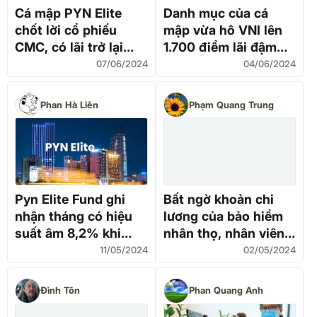
Cá mập PYN Elite
Danh mục của cá
chốt lời cổ phiếu
mập vừa hô VNI lên
CMC, có lãi trở lại
1.700 điểm lãi đậm
trong tháng 5
với loạt cổ phiếu
07/06/2024
04/06/2024
công nghệ
Phan Hà Liên
Phạm Quang Trung
Pyn Elite Fund ghi
Bất ngờ khoản chi
nhận tháng có hiệu
lương của bảo hiểm
suất âm 8,2% khi
nhân thọ, nhân viên
VN-Index mất 5,8%
ngân hàng cũng phải
11/05/2024
02/05/2024
ước
Đình Tôn
Phan Quang Anh