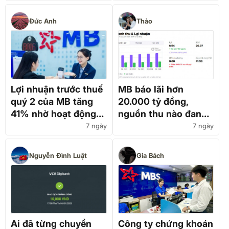
"khóa" dư nợ bất
100,600 tỷ
động sản dưới 15%
Đức Anh
Thảo
Lợi nhuận trước thuế
MB báo lãi hơn
quý 2 của MB tăng
20.000 tỷ đồng,
41% nhờ hoạt động
nguồn thu nào đang
kinh doanh chính
"gánh" tăng trưởng?
7 ngày
7 ngày
tăng mạnh
Nguyễn Đình Luật
Gia Bách
Ai đã từng chuyển
Công ty chứng khoán