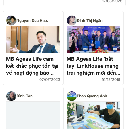
17/03/2025
Nguyen Duc Hao.
Đinh Thị Ngân
MB Ageas Life cam
MB Ageas Life ‘bắt
kết khắc phục tồn tại
tay’ LinkHouse mang
về hoạt động bảo
trải nghiệm mới đến
hiểm ngay trong
khách hàng
07/07/2023
16/12/2019
tháng 7/2023
Đình Tôn
Phan Quang Anh