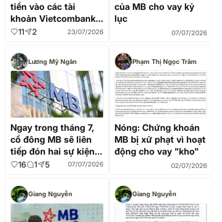
tiền vào các tài
của MB cho vay kỷ
khoản Vietcombank,
lục
MB, VIB, Đông Á
11
2
23/07/2026
07/07/2026
này? Kiểm tra ngay
Lương Mỹ Ngân
Phạm Thị Ngọc Trâm
Ngay trong tháng 7,
Nóng: Chứng khoán
cổ đông MB sẽ liên
MB bị xử phạt vì hoạt
tiếp đón hai sự kiện
động cho vay "kho"
quan trọng
16
1
5
07/07/2026
02/07/2026
Giang Nguyễn
Giang Nguyễn