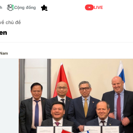
Tùy chỉnh
ch
Cộng đồng
LIVE
 về chủ đề
-en
 Nam