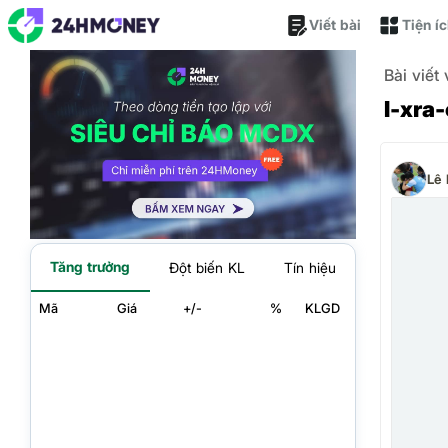
Viết bài
Tiện í
Bài viết
I-xra
Lê
Tăng trưởng
Đột biến KL
Tín hiệu
Mã
Giá
+/-
%
KLGD