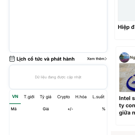
Hiệp đ
Ng
Lịch cổ tức và phát hành
Xem thêm
Dữ liệu đang được cập nhật
VN
T.giới
Tỷ giá
Crypto
H.hóa
L.suất
Intel 
ty co
Mã
Giá
+/-
%
giữa 