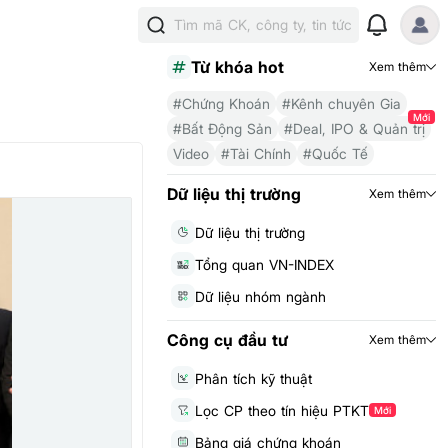
Tìm mã CK, công ty, tin tức
Từ khóa hot
Xem thêm
#Chứng Khoán
#Kênh chuyên Gia
Mới
#Bất Động Sản
#Deal, IPO & Quản trị
Video
#Tài Chính
#Quốc Tế
Dữ liệu thị trường
Xem thêm
Dữ liệu thị trường
Tổng quan VN-INDEX
Dữ liệu nhóm ngành
Công cụ đầu tư
Xem thêm
Phân tích kỹ thuật
Lọc CP theo tín hiệu PTKT
Mới
Bảng giá chứng khoán