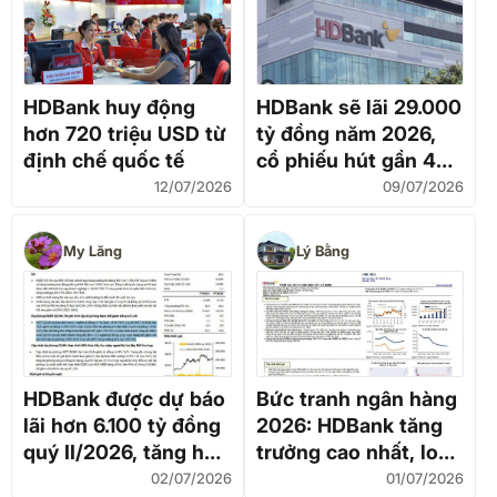
HDBank huy động
HDBank sẽ lãi 29.000
hơn 720 triệu USD từ
tỷ đồng năm 2026,
định chế quốc tế
cổ phiếu hút gần 40
triệu USD khi FTSE
12/07/2026
09/07/2026
nâng hạng thị trường
My Lăng
Lý Bằng
HDBank được dự báo
Bức tranh ngân hàng
lãi hơn 6.100 tỷ đồng
2026: HDBank tăng
quý II/2026, tăng hơn
trưởng cao nhất, loạt
30%
“cổ phiếu vua” được
02/07/2026
01/07/2026