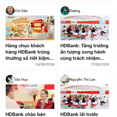
khuyến nghị
Chí Dân
Dương
Hàng chục khách
HDBank: Tăng trưởng
hàng HDBank trúng
ấn tượng song hành
thưởng sổ tiết kiệm
cùng trách nhiệm
“trăm triệu” và
cộng đồng
24/06/2026
17/06/2026
chuyến du lịch Hàn
Quốc hấp dẫn
Gia Huy
Nguyễn Thị Lan
HDBank chào bán
HDBank lãi trước