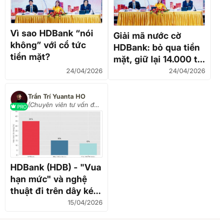
Vì sao HDBank “nói
Giải mã nước cờ
không” với cổ tức
HDBank: bỏ qua tiền
tiền mặt?
mặt, giữ lại 14.000 tỷ
đồng để đổi lấy gì?
24/04/2026
24/04/2026
Trần Trí Yuanta HO
(Chuyên viên tư vấn đầu
PRO
tư Yuanta Việt Nam)
HDBank (HDB) - "Vua
hạn mức" và nghệ
thuật đi trên dây kép:
đánh đổi để bứt phá?
15/04/2026