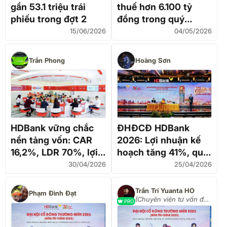
gần 53.1 triệu trái
thuế hơn 6.100 tỷ
phiếu trong đợt 2
đồng trong quý
I/2026
15/06/2026
04/05/2026
Trần Phong
Hoàng Sơn
HDBank vững chắc
ĐHĐCĐ HDBank
nền tảng vốn: CAR
2026: Lợi nhuận kế
16,2%, LDR 70%, lợi
hoạch tăng 41%, quy
nhuận 6107 tỉ,
mô tiệm cận 1,2 triệu
30/04/2026
25/04/2026
Moody’s đánh giá
tỷ đồng
“Tích cực”
Trần Trí Yuanta HO
Phạm Đình Đạt
(Chuyên viên tư vấn đầu
PRO
tư Yuanta Việt Nam)