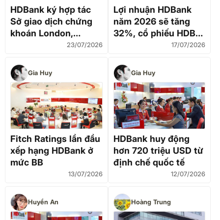
HDBank ký hợp tác
Lợi nhuận HDBank
Sở giao dịch chứng
năm 2026 sẽ tăng
khoán London,
32%, cổ phiếu HDB
Dragon Capital
có dư địa tăng giá
23/07/2026
17/07/2026
lớn nhờ IPO HDS và
HD SAISON
Gia Huy
Gia Huy
Fitch Ratings lần đầu
HDBank huy động
xếp hạng HDBank ở
hơn 720 triệu USD từ
mức BB
định chế quốc tế
13/07/2026
12/07/2026
Huyền An
Hoàng Trung