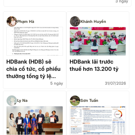
3 ngày
Phạm Hà
Khánh Huyền
HDBank (HDB) sẽ
HDBank lãi trước
chia cổ tức, cổ phiếu
thuế hơn 13.200 tỷ
thưởng tổng tỷ lệ
30%?
5 ngày
31/07/2026
Ly Na
Sơn Tuấn