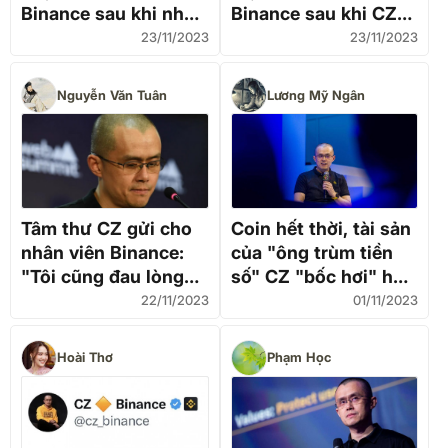
Binance sau khi nhà
Binance sau khi CZ
sáng lập CZ nhận tội
nhận tội
23/11/2023
23/11/2023
rửa tiền
Nguyễn Văn Tuân
Lương Mỹ Ngân
Tâm thư CZ gửi cho
Coin hết thời, tài sản
nhân viên Binance:
của "ông trùm tiền
"Tôi cũng đau lòng
số" CZ "bốc hơi" hơn
lắm, nhưng sẽ vượt
12 tỷ USD
22/11/2023
01/11/2023
qua thôi"
Hoài Thơ
Phạm Học