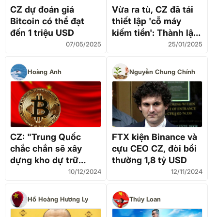
CZ dự đoán giá
Vừa ra tù, CZ đã tái
Bitcoin có thể đạt
thiết lập 'cỗ máy
đến 1 triệu USD
kiếm tiền': Thành lập
văn phòng gia đình
07/05/2025
25/01/2025
chuyên phục vụ giới
nhà giàu, phát triển
Hoàng Anh
Nguyễn Chung Chính
cả AI lẫn công nghệ
sinh học
CZ: "Trung Quốc
FTX kiện Binance và
chắc chắn sẽ xây
cựu CEO CZ, đòi bồi
dựng kho dự trữ
thường 1,8 tỷ USD
Bitcoin chiến lược"
10/12/2024
12/11/2024
Hồ Hoàng Hương Ly
Thúy Loan