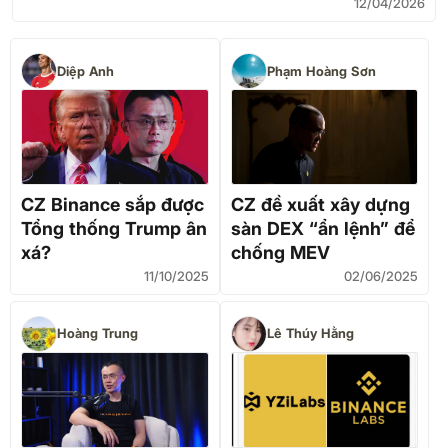
12/04/2026
Diệp Anh
Phạm Hoàng Sơn
CZ Binance sắp được
CZ đề xuất xây dựng
Tổng thống Trump ân
sàn DEX “ẩn lệnh” để
xá?
chống MEV
11/10/2025
02/06/2025
Hoàng Trung
Lê Thúy Hằng