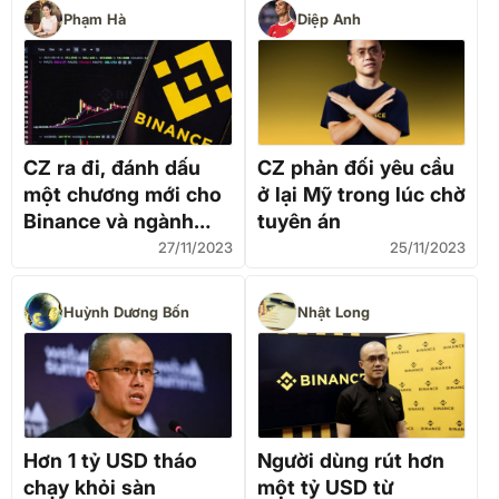
Phạm Hà
Diệp Anh
CZ ra đi, đánh dấu
CZ phản đối yêu cầu
một chương mới cho
ở lại Mỹ trong lúc chờ
Binance và ngành
tuyên án
công nghiệp tiền
27/11/2023
25/11/2023
điện tử?
Huỳnh Dương Bốn
Nhật Long
Hơn 1 tỷ USD tháo
Người dùng rút hơn
chạy khỏi sàn
một tỷ USD từ