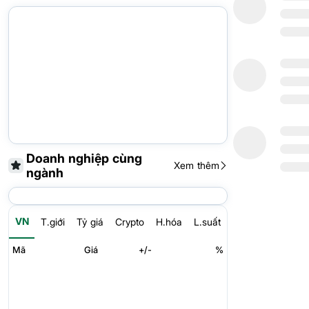
Doanh nghiệp cùng
Xem thêm
ngành
VN
T.giới
Tỷ giá
Crypto
H.hóa
L.suất
Mã
Giá
+/-
%