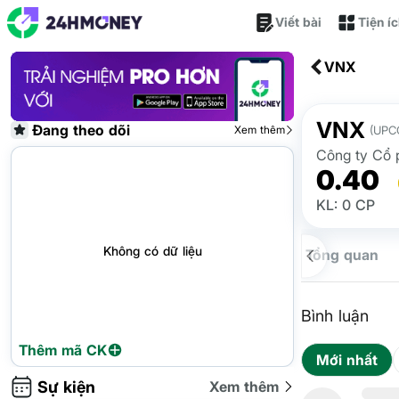
Viết bài
Tiện í
VNX
VNX
Đang theo dõi
Xem thêm
(UPC
Công ty Cổ 
0.40
KL: 0 CP
Không có dữ liệu
Tổng quan
Bình luận
Thêm mã CK
Mới nhất
Sự kiện
Xem thêm