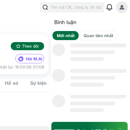
Tìm mã CK, công ty, tin tức
Bình luận
Mới nhất
Qua
Theo dõi
Hỏi M.AI
hật lúc 15:00:06 07/08
Cộng đồn
Hồ sơ
Sự kiện
Tín hiệu
Kế hoạch