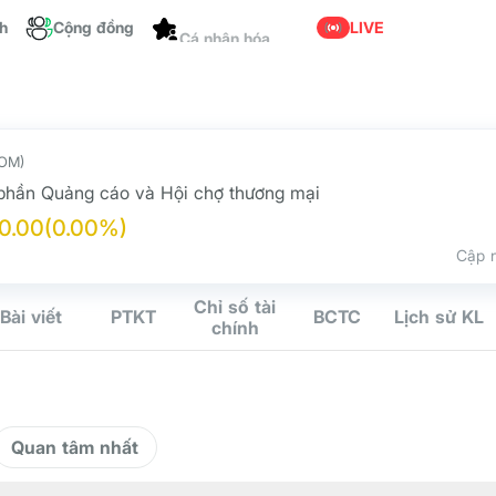
ch
Cộng đồng
LIVE
Cá nhân hóa
OM)
phần Quảng cáo và Hội chợ thương mại
0.00
(0.00%)
Cập n
Chỉ số tài
Bài viết
PTKT
BCTC
Lịch sử KL
chính
Quan tâm nhất