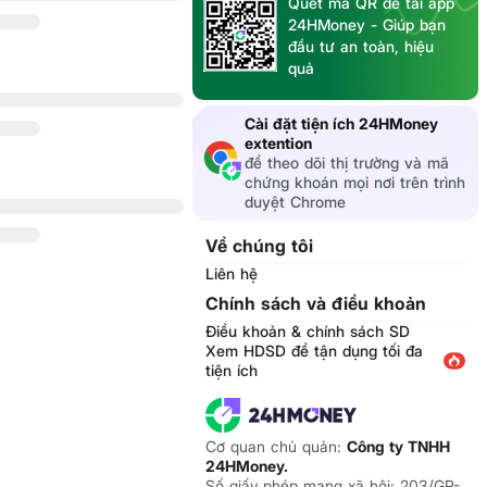
Quét mã QR để tải app
24HMoney - Giúp bạn
đầu tư an toàn, hiệu
quả
Cài đặt tiện ích 24HMoney
extention
để theo dõi thị trường và mã
chứng khoán mọi nơi trên trình
duyệt Chrome
Về chúng tôi
Liên hệ
Chính sách và điều khoản
Điều khoản & chính sách SD
Xem HDSD để tận dụng tối đa
tiện ích
Cơ quan chủ quản:
Công ty TNHH
24HMoney.
Số giấy phép mạng xã hội: 203/GP-