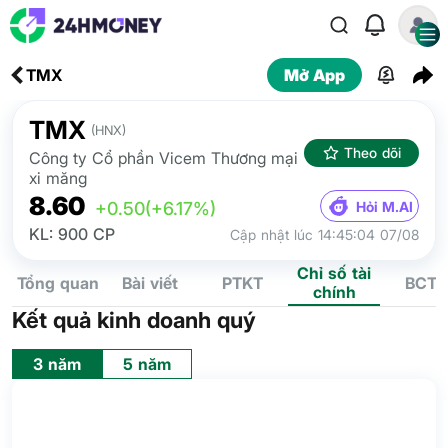
TMX
Mở App
TMX
(HNX)
Theo dõi
Công ty Cổ phần Vicem Thương mại
xi măng
8.60
Hỏi M.AI
+0.50
(+6.17%)
KL: 900 CP
Cập nhật lúc 14:45:04 07/08
Chỉ số tài
Tổng quan
Bài viết
PTKT
BCTC
chính
Kết quả kinh doanh quý
3 năm
5 năm