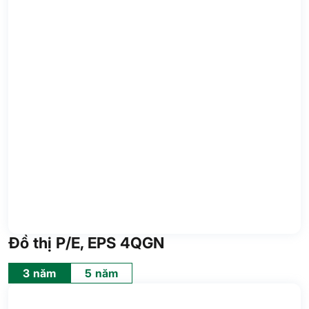
Đồ thị P/E, EPS 4QGN
3 năm
5 năm