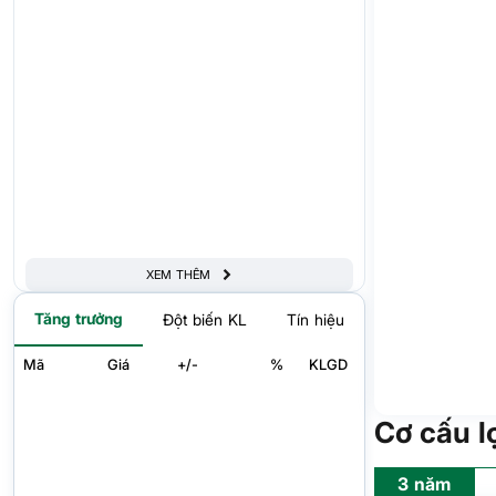
XEM THÊM
Tăng trưởng
Đột biến KL
Tín hiệu
Mã
Giá
+/-
%
KLGD
Cơ cấu l
3 năm