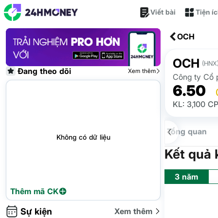
Viết bài
Tiện í
OCH
OCH
(HNX
Đang theo dõi
Xem thêm
Công ty Cổ 
6.50
KL: 3,100 C
Tổng quan
Không có dữ liệu
Kết quả 
3 năm
Thêm mã CK
Sự kiện
Xem thêm