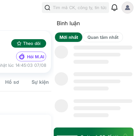
Tìm mã CK, công ty, tin tức
Bình luận
Mới nhất
Qua
Theo dõi
Hỏi M.AI
hật lúc 14:45:03 07/08
Hồ sơ
Sự kiện
Tín hiệu
Kế hoạch
Cộng đồn