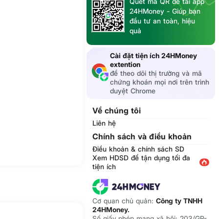
Quét mã QR để tải app
24HMoney - Giúp bạn
đầu tư an toàn, hiệu
quả
Cài đặt tiện ích 24HMoney
extention
để theo dõi thị trường và mã
chứng khoán mọi nơi trên trình
duyệt Chrome
Về chúng tôi
Liên hệ
Chính sách và điều khoản
Điều khoản & chính sách SD
Xem HDSD để tận dụng tối đa
tiện ích
Cơ quan chủ quản:
Công ty TNHH
24HMoney.
Số giấy phép mạng xã hội: 203/GP-