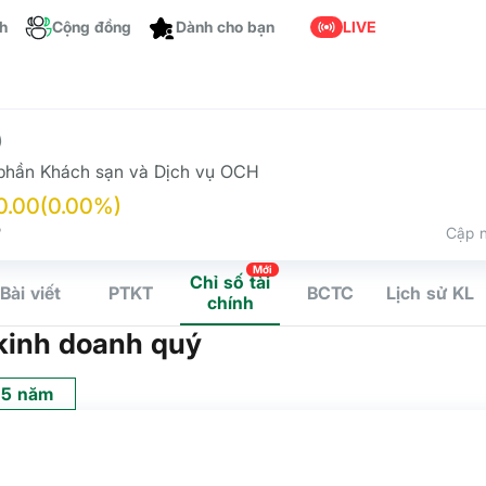
ch
Cộng đồng
LIVE
Dành cho bạn
)
phần Khách sạn và Dịch vụ OCH
0.00
(0.00%)
P
Cập n
Mới
Chỉ số tài
Bài viết
PTKT
BCTC
Lịch sử KL
chính
kinh doanh quý
5 năm