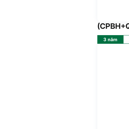
(CPBH+Q
3 năm