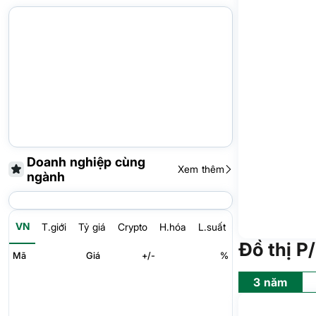
Doanh nghiệp cùng
Xem thêm
ngành
VN
T.giới
Tỷ giá
Crypto
H.hóa
L.suất
Đồ thị P
Mã
Giá
+/-
%
3 năm