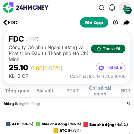
FDC
Mở App
FDC
(HOSE)
Công ty Cổ phần Ngoại thương và
Theo dõi
Phát triển Đầu tư Thành phố Hồ Chí
Minh
25.10
Hỏi M.AI
0.00
(0.00%)
KL: 0 CP
Cập nhật lúc 14:45:06 10/08
Chỉ số tài
Tổng quan
Bài viết
PTKT
BCTC
chính
Mức giá
(nghìn đồng)
%
ATO
(NaN%)
Mua chủ động
(NaN%)
Bán chủ động
(NaN%)
ATC
(NaN%)