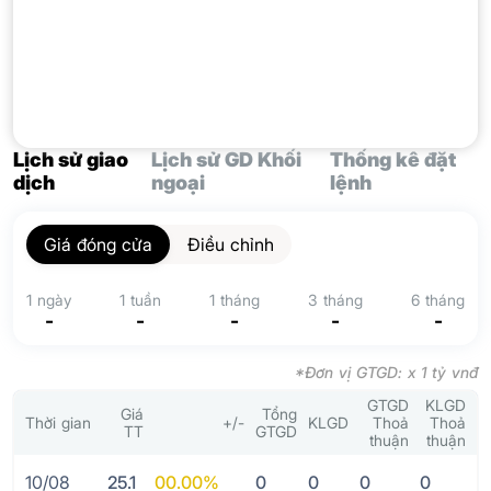
Lịch sử giao
Lịch sử GD Khối
Thống kê đặt
dịch
ngoại
lệnh
Giá đóng cửa
Điều chỉnh
1 ngày
1 tuần
1 tháng
3 tháng
6 tháng
-
-
-
-
-
*Đơn vị GTGD: x 1 tỷ vnđ
GTGD
KLGD
Giá
Tổng
Thời gian
+/-
KLGD
Thoả
Thoả
TT
GTGD
thuận
thuận
10/08
25.1
0
0.00%
0
0
0
0