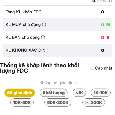
KL
(nghìn CP)
Tổng KL khớp FDC
0
KL MUA chủ động
0
M
KL BÁN chủ động
0
B
KL KHÔNG XÁC ĐỊNH
0
Thống kê khớp lệnh theo khối
Cập nhật
lượng FDC
Không có giao dịch
Số giao dịch
Khối lượng
<1K
1K-10K
10K-50K
50K-200K
>=200K