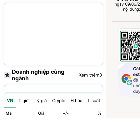
ngày 09/06/2
nội dung
Cài
Doanh nghiệp cùng
ext
Xem thêm
ngành
để 
chứ
du
VN
T.giới
Tỷ giá
Crypto
H.hóa
L.suất
Mã
Giá
+/-
%