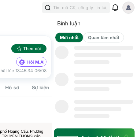
Tìm mã CK, công ty, tin tức
Bình luận
Mới nhất
Qua
Theo dõi
Hỏi M.AI
hật lúc 13:45:34 06/08
Tín hiệu
Hồ sơ
Sự kiện
Kế hoạch
Cộng đồn
6 phố Hoàng Cầu, Phường
 VÀ TRUYỀN THÔNG cấp