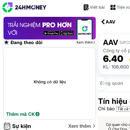
Viết bài
Tiện í
AAV
AAV
Đang theo dõi
Xem thêm
(UPC
Công ty cổ p
6.40
KL: 106,600
Không có dữ liệu
Tổng quan
Tín hiệu
Chỉ báo
Thêm mã CK
Cơ quan chủ 
Sự kiện
Xem thêm
Ô Chợ Dừa,