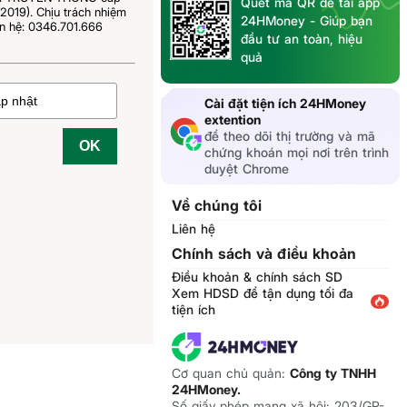
Quét mã QR để tải app
019). Chịu trách nhiệm
24HMoney - Giúp bạn
n hệ: 0346.701.666
đầu tư an toàn, hiệu
quả
Cài đặt tiện ích 24HMoney
extention
để theo dõi thị trường và mã
OK
chứng khoán mọi nơi trên trình
duyệt Chrome
Về chúng tôi
Liên hệ
Chính sách và điều khoản
Điều khoản & chính sách SD
Xem HDSD để tận dụng tối đa
tiện ích
Cơ quan chủ quản:
Công ty TNHH
24HMoney.
Số giấy phép mạng xã hội: 203/GP-