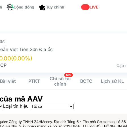
ch
Cộng đồng
Tùy chỉnh
LIVE
OM)
hần Việt Tiên Sơn Địa ốc
0.00
(0.00%)
 CP
Cập n
Mới
Chỉ số tài
Bài viết
PTKT
BCTC
Lịch sử KL
chính
 của mã AAV
Loại tín hiệu
quản: Công ty TNHH 24HMoney. Địa chỉ: Tầng 5 - Tòa nhà Geleximco, số 3
 TP. Hà Nội. Giấy phép mạng xã hội số 203/GP-BTTTT do BỘ THÔNG TIN