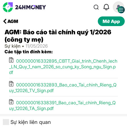
AGM
Mở App
AGM: Báo cáo tài chính quý 1/2026
(công ty mẹ)
Sự kiện •
11/05/2026
Các tập tin đính kèm:
000000016332895_CBTT_Giai_trinh_Chenh_lech
_LN_Quy_1_nam_2026_so_cung_ky_Song_ngu_Sign.p
df
000000016332893_Bao_cao_Tai_chinh_Rieng_Q
uy_12026_TV_Sign.pdf
000000016338391_Bao_cao_Tai_chinh_Rieng_Q
uy_12026_TA_Sign.pdf
Sự kiện liên quan