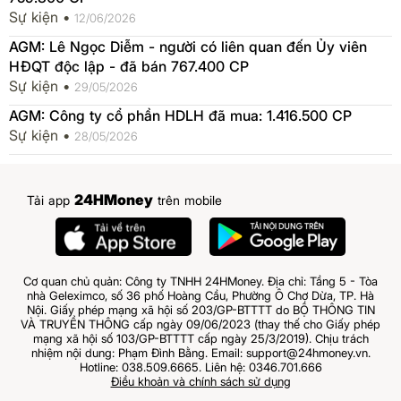
Sự kiện •
12/06/2026
AGM: Lê Ngọc Diễm - người có liên quan đến Ủy viên
HĐQT độc lập - đã bán 767.400 CP
Sự kiện •
29/05/2026
AGM: Công ty cổ phần HDLH đã mua: 1.416.500 CP
Sự kiện •
28/05/2026
24HMoney
Tải app
trên mobile
Cơ quan chủ quản: Công ty TNHH 24HMoney. Địa chỉ: Tầng 5 - Tòa
nhà Geleximco, số 36 phố Hoàng Cầu, Phường Ô Chợ Dừa, TP. Hà
Nội. Giấy phép mạng xã hội số 203/GP-BTTTT do BỘ THÔNG TIN
VÀ TRUYỀN THÔNG cấp ngày 09/06/2023 (thay thế cho Giấy phép
mạng xã hội số 103/GP-BTTTT cấp ngày 25/3/2019). Chịu trách
nhiệm nội dung: Phạm Đình Bằng. Email: support@24hmoney.vn.
Hotline: 038.509.6665. Liên hệ: 0346.701.666
Điều khoản và chính sách sử dụng