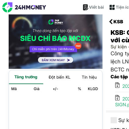
Viết bài
Tiện í
KSB
KSB: 
với c
Sự kiện
Công ty
lệch LN
BCTC n
Các tập
Tăng trưởng
Đột biến KL
Tín hiệu
20
Mã
Giá
+/-
%
KLGD
20
SIGN.
Sự k