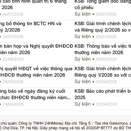
 cáo tình hình quản trị 6 tháng
KSB: Tổng giám đốc đăng 
 2026
cổ phiếu
 •
Sự kiện •
30/07/2026
30/07/2026
ng bố thông tin BCTC HN và
KSB: Giải trình chênh l
uý 2/2026
và Riêng quý 2/2026 so 
 •
trước
Sự kiện •
30/07/2026
29/07/2026
ên bản họp và Nghị quyết ĐHĐCĐ
KSB: Thông báo về việc
niên năm 2026
thường niên năm 2026
 •
Sự kiện •
22/06/2026
29/05/2026
hị quyết HĐQT về việc thông qua
KSB: Giải trình chênh lệ
u ĐHĐCĐ thường niên năm 2026
Riêng quý 1/2026 so với 
 •
trước
Sự kiện •
29/05/2026
29/04/2026
ông báo về ngày đăng ký cuối
KSB: Báo cáo phát triển 
 chức ĐHĐCĐ thường niên năm
2025
 •
Sự kiện •
24/04/2026
20/04/2026
chủ quản: Công ty TNHH 24HMoney. Địa chỉ: Tầng 5 - Tòa nhà Geleximco, 
Ô Chợ Dừa, TP. Hà Nội. Giấy phép mạng xã hội số 203/GP-BTTTT do BỘ 