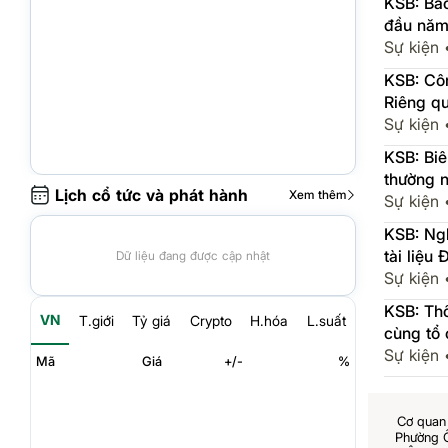
KSB: Báo
đầu năm
Sự kiện
KSB: Cô
Riêng q
Sự kiện
KSB: Bi
thường 
Lịch cổ tức và phát hành
Xem thêm
Sự kiện
KSB: Ng
tài liệ
Dữ liệu đang được cập nhật
Sự kiện
KSB: Th
VN
T.giới
Tỷ giá
Crypto
H.hóa
L.suất
cùng tổ
2026
Sự kiện
Mã
Giá
+/-
%
Cơ quan 
Phường 