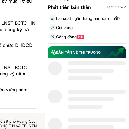
ký mua 1 triệu
Phát triển bản thân
Xem thêm
Lãi suất ngân hàng nào cao nhất?
ệch LNST BCTC HN
Giá vàng
với cùng kỳ năm
Cộng đồng
Mới
 tổ chức ĐHĐCĐ
BÀN TÁN VỀ THỊ TRƯỜNG
ch LNST BCTC
cùng kỳ năm
bền vững năm
số 36 phố Hoàng Cầu,
THÔNG TIN VÀ TRUYỀN