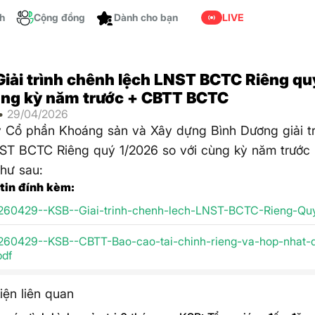
ch
Cộng đồng
LIVE
Dành cho bạn
Giải trình chênh lệch LNST BCTC Riêng qu
ùng kỳ năm trước + CBTT BCTC
 •
29/04/2026
 Cổ phần Khoáng sản và Xây dựng Bình Dương giải t
ST BCTC Riêng quý 1/2026 so với cùng kỳ năm trước
hư sau:
 tin đính kèm:
260429--KSB--Giai-trinh-chenh-lech-LNST-BCTC-Rieng-Quy
260429--KSB--CBTT-Bao-cao-tai-chinh-rieng-va-hop-nhat-
pdf
iện liên quan