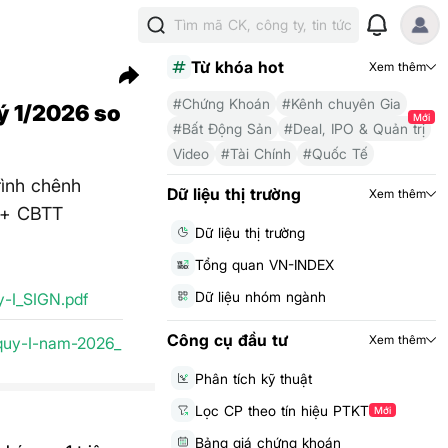
Tìm mã CK, công ty, tin tức
Từ khóa hot
Xem thêm
#Chứng Khoán
#Kênh chuyên Gia
ý 1/2026 so
Mới
#Bất Động Sản
#Deal, IPO & Quản trị
Video
#Tài Chính
#Quốc Tế
rình chênh
Dữ liệu thị trường
Xem thêm
 + CBTT
Dữ liệu thị trường
Tổng quan VN-INDEX
Dữ liệu nhóm ngành
-I_SIGN.pdf
Công cụ đầu tư
Xem thêm
quy-I-nam-2026_
Phân tích kỹ thuật
Lọc CP theo tín hiệu PTKT
Mới
Bảng giá chứng khoán