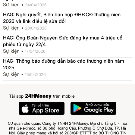
Sự kiện •
24/04/2026
HAG: Nghị quyết, Biên bản họp ĐHĐCĐ thường niên
2026 và link điều lệ sửa đổi
Sự kiện •
20/04/2026
HAG: Ông Đoàn Nguyên Đức đăng ký mua 4 triệu cổ
phiếu từ ngày 22/4
Sự kiện •
17/04/2026
HAG: Thông báo đường dẫn báo cáo thường niên năm
2025
Sự kiện •
16/04/2026
24HMoney
Tải app
trên mobile
Cơ quan chủ quản: Công ty TNHH 24HMoney. Địa chỉ: Tầng 5 - Tòa
nhà Geleximco, số 36 phố Hoàng Cầu, Phường Ô Chợ Dừa, TP. Hà
Nội. Giấy phép mạng xã hội số 203/GP-BTTTT do BỘ THÔNG TIN